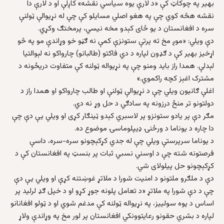
بهیر په چوکاټ کې «د لارې یوه سیاسي نقشه» کاږلې او د لارې دا
نقشه هڅه کوي چې په هغو اصلي مسایلو کې چې له نړیوالې ټولنې
سره د افغانستان د یو ځای کېدو مخه نیسي، پرمختګ وکړي.
دې ویلي: «موږ مخ ته پرتې ستونزې کمې نه ګڼو خو وړاندې مو په څو
اړخیز بهیر کې د ګډون لپاره د دي فاکتو (طالبانو) چارواکو نه لېوالتیا
لېدلې. همدا راز باید ومنو چې په نړیواله ټولنه کې متفاوت دریځونه د
مشترک اغېز کچه راکموي.»
اغلې ګانیون ویلي چې د نړیوالې ټولنې او طالب چارواکو او همدا راز د
دولتونو تر منځ درزونه په سادګي د حل وړ نه دي.
مګر دې پر یادو ستونزو پر لاسبري کېدو ټینګار کړی او ویلي یې دې چې
دا چاره د یوناما د ورځنۍ ډیپلوماسۍ موضوع ده.
د یوناما سرپرستې ویلي چې له جدي کړکېچونو سره-سره، داسې
فرصتونه شته چې د اوسني نسبي ثبات پر بنسټ په افغانستان کې د
کړکېچونو حل پیلولای شي.
دې د ملګرو ملتونو د امنیت شورا د ملاتړ غوښتنه کړې او ویلي یې دې
چې د دې شورا په ملاتړ «د تعامل پلونه جوړ کړو او د خپل ګډ لرلید پر
اساس د یوه سولییز، په نړیواله ټولنه کې مدغم شوي او د ټولو افغانانو
لپاره د بشري حقونو رعایتوونکي افغانستان پر لور مخ په وړاندې ولاړ