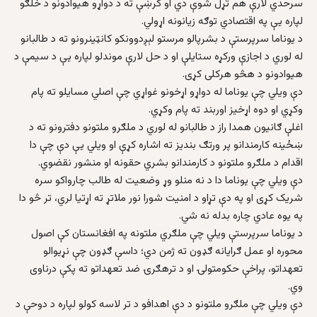
سرحدي لارې هم تړل شوې دي او کرښې ته د دواړو هیوادونو د خلګو
لپاره یې په اقتصادي توګه زیانونه اړولي.
د یوناما سرپرستې د بشرپالو مرستو لېږدوونکو کانټینرونو ته د طالبانو
له لوري د اجازې ورکړه ستایلې او د حل لارې موندلو لپاره یې د سیمې د
هیوادونو د هڅو هرکلی کړی.
دې ویلي چې یوناما له دواړو اړخونو غواړي چې اصلي مسایلو ته پام
وکړي او دوه اړخیز اوربند ته پام وکړي.
اغلې ګانیون همدا راز د طالبانو له لوري د ملګرو ملتونو دفترونو ته د
ښځینه کارمندانو پر ورتګ بندیز ته اشاره کړې او ویلي یې دې چې دا
اقدام د ملګرو ملتونو د کارمندانو بشري حقونه او منشور نقضوي.
دې ویلي چې یوناما دا د نه منلو وړ وضعیت له طالب چارواکو سره
شریک کړی او په دې تړاو د امنیت شورا نور ملاتړ ته اړتیا لري، تر څو دا
په یوه عادي چاره بدله نه شي.
د یوناما سرپرستې ویلي چې ملګري ملتونه په افغانستان کې اصول
محوره او عمل ګرایانه ګډون ته ژمن دي؛ داسې ګډون چې نړیوالو
تعهداتو، پراخې حکومتولۍ او د ترهګرۍ ضد تعهداتو ته پکې درناوی
وي.
دې ویلي چې ملګرو ملتونو د دې اهدافو د تر لاسه کولو لپاره د دوحې د