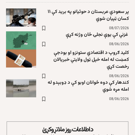
پر سعودي عربستان د حوثیانو په برید کې ۱۱
کسان ټپیان شوي
08/07/2026
غزني کې یوې نجلۍ ځان وژنه کړې
08/06/2026
کلید ګروپ د اقتصادي ستونزو او بودجې
کمښت له امله خپل ټول ولایتي خبریالان
رخصت کړي
08/06/2026
کندهار کې دوه ځوانان اوبو کې د ډوبېدو له
امله مړه شوي
08/06/2026
د اطلاعات روز ملاتړ وکړئ