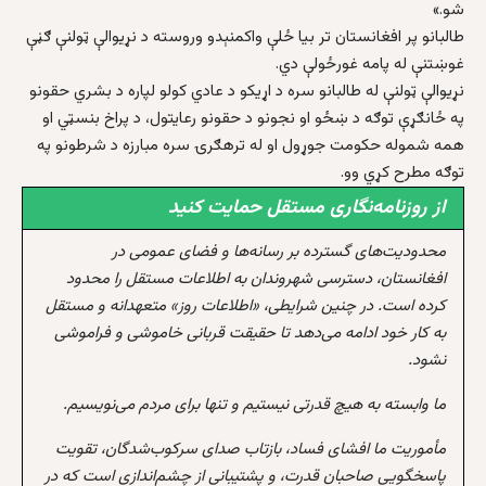
شو.»
طالبانو پر افغانستان تر بیا ځلې واکمنېدو وروسته د نړیوالې ټولنې ګڼې
غوښتنې له پامه غورځولې دي.
نړیوالې ټولنې له طالبانو سره د اړیکو د عادي کولو لپاره د بشري حقونو
په ځانګړې توګه د ښځو او نجونو د حقونو رعایتول، د پراخ بنسټي او
همه شموله حکومت جوړول او له ترهګرۍ سره مبارزه د شرطونو په
توګه مطرح کړي وو.
از روزنامه‌نگاری مستقل حمایت کنید
محدودیت‌های گسترده بر رسانه‌ها و فضای عمومی در
افغانستان، دسترسی شهروندان به اطلاعات مستقل را محدود
کرده است. در چنین شرایطی، «اطلاعات روز» متعهدانه و مستقل
به کار خود ادامه می‌دهد تا حقیقت قربانی خاموشی و فراموشی
نشود.
ما وابسته به هیچ قدرتی نیستیم و تنها برای مردم می‌نویسیم.
مأموریت ما افشای فساد، بازتاب صدای سرکوب‌شدگان، تقویت
پاسخگویی صاحبان قدرت، و پشتیبانی از چشم‌اندازی است که در