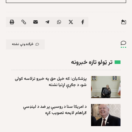
څرگندونې نشته
تر ټولو تازه خبرونه
پزشکیان: که خپل حق په خبرو ترلاسه کولی
شو، د جګړې اړتیا نشته
د امریکا سنا د روسیې پر ضد د لینډسي
ګراهام لایحه تصویب کړه