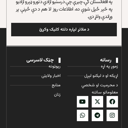
په افغانستان کې، چیرې چې د رسنیو ازادي د نورو ډېرو ازادیو
په څېر ځپل شوې ده، اطلاعات روز لا هم د دې ځپنې پر
وړاندې ولاړ دی.
د ملاتړ لپاره دلته کلیک وکړئ
رسانه
چټک لاسرسی
زموږ په اړه
رپوټونه
اړیکه او د لیکنو لېږل
اخبار ولایتی
د محرمیت او شخصي
منابع
معلوماتو ساتنه
زنان