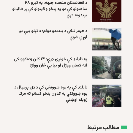
د افغانستان متحده جبهه: په تېرو ۴۸
ساعتونو کې مو په پنځو ولایتونو کې پر طالبانو
بریدونه کړي
د هرمز تنګي د بندېدو دوام؛ د تېلو بیې بیا
لوړې شوې
په تایلنډ کې خونړۍ ډزې؛ ۱۴ کلن زده‌کوونکي
اته کسان ووژل او بیا یې ځان وواژه
تایلنډ کې په یوه ښوونځي کې د ډزو پرمهال د
یوه ښوونکي په ګډون پنځو کسانو ته مرګ
ژوبله اوښتې
مطالب مرتبط