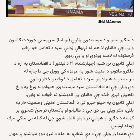
UNAMAnews
د ملګرو ملتونو د مرستندوی پلاوي (یوناما) سرپرستې جورجت ګانیون
وایي چې طالبان لا هم له نړیوالې ټولنې سره د تعامل څو اړخیر
فرصتونه له لاسه ورکوي او یا یې ردوي.
اغلې ګانیون نن شپه (چهارشنبه، ۱۹ د لیندۍ) د افغانستان په اړه د
ملګرو ملتونو د امنیت شورا په غونډه کې وویل چې دا چاره له
مرستندویه هیوادونو سره د تعامل د غوڅېدو خطر زیاتوي.
دې ویلي چې له افغانستان سره مرستندوی هیوادونه ورځ په ورځ
ناهیلي کېږي ځکه چې طالبان یې اندېښنو ته ځواب نه وایي.
اغلې ګانیون په خپلو خبرو کې د افغانستان امنیتي وضعیت «ارام»
بللی، مګر ویلي یې دې چې د طالبانو او پاکستان تر منځ شخړې پر
کرښه د جګړو او هوایي بریدونو لامل شوي چې له کبله یې ملکي مرګ
ژوبله اوښتې.
دې همدا راز ویلي چې د دې شخړو له امله د تېرو دوو میاشتو پر مهال