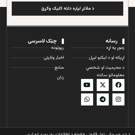
د ملاتړ لپاره دلته کلیک وکړئ
رسانه
چټک لاسرسی
زموږ په اړه
رپوټونه
اړیکه او د لیکنو لېږل
اخبار ولایتی
د محرمیت او شخصي
منابع
معلوماتو ساتنه
زنان
د دې ویب‌پاڼې ټول قانوني حقونه د اطلاعات روز پورې اړه لري.