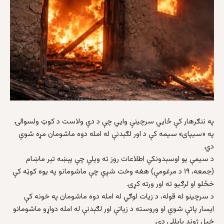
په ننګرهار کې ځایي سرچینې وایي چې د دې ولاست د کوټ ولسوالۍ
په «سیپای» سیمه کې د اور لګېدنې له امله دوه ماشومان مړه شوي
دي.
د سیمې یو اوسېدونکي اطلاعات روز ته ویلي چې پېښه تېر ماښام
(جمعه، ۱۹ د مرغومې) هغه وخت شږې چې ماشومانو په یوه کوټه کې
خځلو او لرګیو ته اور ورته کړی.
د سرچینو له قوله، د زیات لوګي له امله دوه ماشومان په خونه کې
ایسار پاتې شوي او وروسته د زیاتې اور لګېدنې له امله دواړو ماشومانو
خپل ژوند بایللی دی.