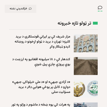
څرگندونې نشته
تر ټولو تازه خبرونه
مزار شریف کې پر ایراني قونسلګرۍ د برید
کلیزه؛ تهران د برید د ټولو اړخونو د روښانه
کېدو ټینګار وکړ
کندهار کې د ۱۸ میلیونه افغانیو په ارزښت د
یوې پروژې چارې پیل شوې
«د آزادۍ جبهې» او «د ملي خپلواکۍ جبهې»
دواړو د کابل پر پوځي هوايي ډګر د برید
مسؤلیت منلی
په هرات کې یوه ښځه د ماشوم د وژلو په تور