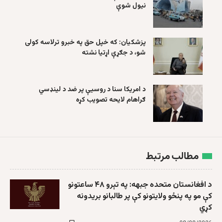
نیول شوې
پزشکیان: که خپل حق په خبرو ترلاسه کولی
شو، د جګړې اړتیا نشته
د امریکا سنا د روسیې پر ضد د لینډسي
ګراهام لایحه تصویب کړه
مطالب مرتبط
د افغانستان متحده جبهه: په تېرو ۴۸ ساعتونو
کې مو په پنځو ولایتونو کې پر طالبانو بریدونه
کړي