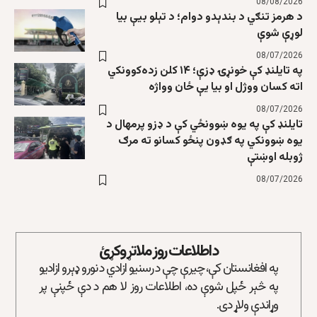
08/08/2026
د هرمز تنګي د بندېدو دوام؛ د تېلو بیې بیا
لوړې شوې
08/07/2026
په تایلنډ کې خونړۍ ډزې؛ ۱۴ کلن زده‌کوونکي
اته کسان ووژل او بیا یې ځان وواژه
08/07/2026
تایلنډ کې په یوه ښوونځي کې د ډزو پرمهال د
یوه ښوونکي په ګډون پنځو کسانو ته مرګ
ژوبله اوښتې
08/07/2026
د اطلاعات روز ملاتړ وکړئ
په افغانستان کې، چیرې چې د رسنیو ازادي د نورو ډېرو ازادیو
په څېر ځپل شوې ده، اطلاعات روز لا هم د دې ځپنې پر
وړاندې ولاړ دی.