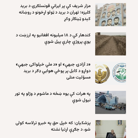
مزار شریف کې پر ایراني قونسلګرۍ د برید
کلیزه؛ تهران د برید د ټولو اړخونو د روښانه
کېدو ټینګار وکړ
کندهار کې د ۱۸ میلیونه افغانیو په ارزښت د
یوې پروژې چارې پیل شوې
«د آزادۍ جبهې» او «د ملي خپلواکۍ جبهې»
دواړو د کابل پر پوځي هوايي ډګر د برید
مسؤلیت منلی
په هرات کې یوه ښځه د ماشوم د وژلو په تور
نیول شوې
پزشکیان: که خپل حق په خبرو ترلاسه کولی
شو، د جګړې اړتیا نشته