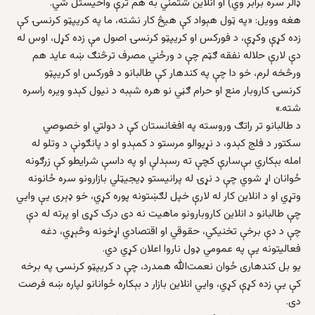
ډالر سره برابر وي) او انلاین شتمني به هم ترې واخیستل شي.
هغه وویل: «په ټول هېواد کې هیڅ کار نشته، ما په کریپټو کرنسۍ کې
زده کړې وکړې، د فورکس او کریپټو کرنسۍ اصول مې زده کړل، اوس له
دې لارې حلاله نفقه ګټم چې د ورځني مصرف ترڅنګ ښه عاید هم
ورڅخه لرم، خو دا چې په کندهار کې طالبانو د فورکس او کریپټو
کرنسۍ کاروبار منع او حرام ګڼي نو هره شېبه د نیول کېدو ویره راسره
شته.»
د طالبانو تر راتګ وروسته په افغانستان کې د دولتي او خصوصي
سکتور د فلج کېدو، د نړیوالو مرستو د کمېدو او د پانګونې د وتلو له
امله بېکاري بې‌سارې کچې ته رسېدلې او په داسې شرایطو کې زرګونه
ځوانان اړ شوي چې د نړۍ له پرانیستو ډیجیټلي بازارونو سره ځانونه
وتړي او د انلاین کار له لارې خپل لګښتونه پوره کړي، خو ډېری یې وایي
چې طالبانو د انلاین کاروبارونو ماهیت نه دی درک کړی او پرته له دې
چې د دې برخې تخنیکي، حقوقي او اقتصادي اړخونه وڅېړي، دغه
فعالیتونه یې په عمومي ډول ناروا اعلان کړي دي.
یو بل کندهاری ځوان نعمت‌الله همدرد، چې د کریپټو کرنسۍ په برخه
کې یې زده کړې کړي، وایي انلاین بازار د بېکاره ځوانانو لپاره ښه فرصت
دی.