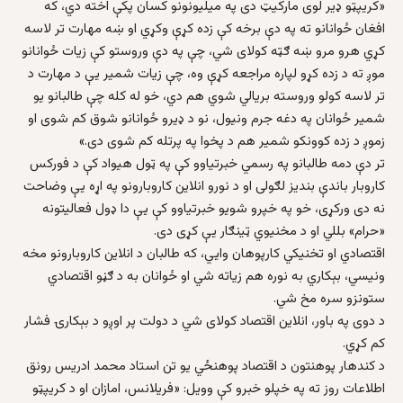
«کریپټو ډیر لوی مارکیټ دی په میلیونونو کسان پکې اخته دي، که
افغان ځوانانو ته په دې برخه کې زده کړې وکړي او ښه مهارت تر لاسه
کړي هرو مرو ښه ګټه کولای شي، چې په دې وروستو کې زیات ځوانانو
موږ ته د زده کړو لپاره مراجعه کړې وه، چې زیات شمیر یې د مهارت د
تر لاسه کولو وروسته بریالي شوي هم دي، خو له کله چې طالبانو یو
شمیر ځوانان په دغه جرم ونیول، نو د ډیرو ځوانانو شوق کم شوی او
زموږ د زده کوونکو شمیر هم د پخوا په پرتله کم شوی دی.»
تر دې دمه طالبانو په رسمي خبرتیاوو کې په ټول هیواد کې د فورکس
کاروبار باندې بندیز لګولی او د نورو انلاین کاروبارونو په اړه یې وضاحت
نه دی ورکړی، خو په خپرو شویو خبرتیاوو کې یې دا ډول فعالیتونه
«حرام» بللي او د مخنیوي ټینګار یې کړی دی.
اقتصادي او تخنیکي کارپوهان وایي، که طالبان د انلاین کاروبارونو مخه
ونیسي، بېکاري به نوره هم زیاته شي او ځوانان به د ګڼو اقتصادي
ستونزو سره مخ شي.
د دوی په باور، انلاین اقتصاد کولای شي د دولت پر اوږو د بېکارۍ فشار
کم کړي.
د کندهار پوهنتون د اقتصاد پوهنځي یو تن استاد محمد ادریس رونق
اطلاعات روز ته په خپلو خبرو کې وویل: «فریلانس، امازان او د کریپټو