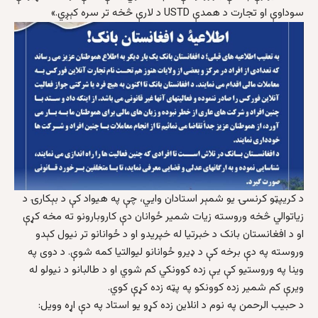
سوداوې او تجارت د همدې USTD د لارې څخه تر سره کېږي.»
د کریپټو کرنسۍ یو شمېر استادان وایي، چې په هیواد کې د بېکارۍ د
زیاتوالي څخه وروسته زیات شمیر ځوانان دې کاروبارونو ته مخه کړې
او د افغانستان بانک د خبرتیا له خپریدو او د ځوانانو تر نیول کېدو
وروسته په دې برخه کې د ډیرو ځوانانو لیوالتیا کمه شوې. د دوی په
وینا په وروستیو کې یې زده کوونکي کم شوي او د طالبانو د نیولو له
ویرې کم شمیر زده کوونکو په پټه زده کړې کوي.
د حبیب الرحمن په نوم د انلاین زده کړو یو استاد په دې اړه وویل: