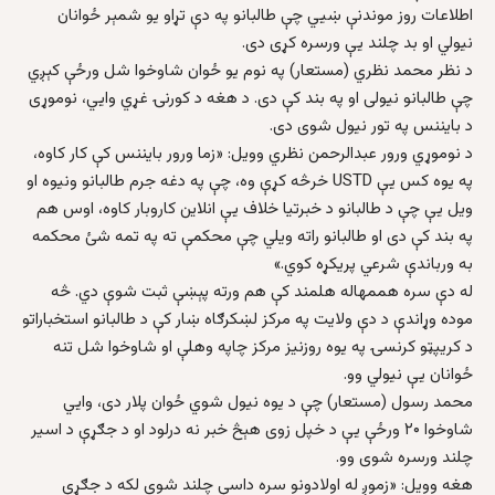
اطلاعات روز موندنې ښیي چې طالبانو په دې تړاو یو شمېر ځوانان
نیولي او بد چلند یې ورسره کړی دی.
د نظر محمد نظري (مستعار) په نوم یو ځوان شاوخوا شل ورځې کېږي
چې طالبانو نیولی او په بند کې دی. د هغه د کورنۍ غړي وایي، نوموړی
د بایننس په تور نیول شوی دی.
د نوموړي ورور عبدالرحمن نظري وویل: «زما ورور بایننس کې کار کاوه،
په یوه کس یې USTD خرڅه کړې وه، چې په دغه جرم طالبانو ونیوه او
ویل یې چې د طالبانو د خبرتیا خلاف یې انلاین کاروبار کاوه، اوس هم
په بند کې دی او طالبانو راته ویلي چې محکمې ته په تمه شئ محکمه
به ورباندې شرعي پریکړه کوي.»
له دې سره هممهاله هلمند کې هم ورته پېښې ثبت شوې دي. څه
موده وړاندې د دې ولایت په مرکز لښکرګاه ښار کې د طالبانو استخباراتو
د کریپټو کرنسۍ په یوه روزنیز مرکز چاپه وهلې او شاوخوا شل تنه
ځوانان یې نیولي وو.
محمد رسول (مستعار) چې د یوه نیول شوي ځوان پلار دی، وایي
شاوخوا ۲۰ ورځې یې د خپل زوی هېڅ خبر نه درلود او د جګړې د اسیر
چلند ورسره شوی وو.
هغه وویل: «زموږ له اولادونو سره داسې چلند شوی لکه د جګړې