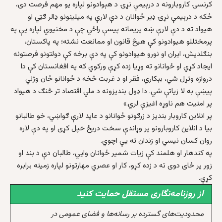
کرنسۍ کاروبارونه د درېیمې نړۍ د هېوادونو لپاره یو مهم فرصت دی،
ځکه د درېیمې نړۍ ډیر ځوانان د دې لارې په میلینونو ډالر ګټي او
هیواد ته د دې لارې ښه پریمانه پیسې راځي چې د مخنیوي لپاره یې په
پرمختللو هیوادونو کې هیڅ قانون او ممانعت نشته؛ په پاکستان،
بنګلدیش، ایران او نورو هیوادونو کې په دې برخه کې دولتونو فرصتونه
ایجاد کړي او ځوانانو ته وړیا زده کړې ورکوي که په افغانستان کې دا
دروازه وتړل شي، بېکاري، فقر او د غربت څخه د ځوانانو ځان وژني
پیښې به لا زیاتې شي. دا ډول بندیزونه د ملي اقتصاد تر څنګ د هیواد
پر امنیت هم ناوړه اغیزې لري.»
پر انلاین کاروبار بندیز د زرګونو ځوانانو د عاید لارې ګواښي، خو طالبانو
بیا د انلاین کاروبارونو پر وړاندې سخت دریځ خپل کړی او په دې لاره
روان کسان نیسي او زندان ته یې اچوي.
په کندهار او هلمند کې زیات شمیر ځوانان وایي، طالبان دې د بند او
زور پر ځای دوی ته د زده کړو، کار او عصري مهارتونو لپاره زمینه برابره
کړي.
از روزنامه‌نگاری مستقل حمایت کنید
محدودیت‌های گسترده بر رسانه‌ها و فضای عمومی در