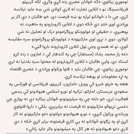
نوموړی زیاتوي: «که ځوانان عصري زده کړې وکړي، لکه کریپټو،
فریلانسینګ نو د انلاین تجارت له لارې کولای شي ښه عاید ترلاسه
کړي، چې دا د ځوانانو لپاره یو ښه فرصت دی، خو طالبان د دې کار پر
وړاندې لوی خنډ دي ځکه دوی د انلاین کاروبارونو په ماهیت نه
پوهیږي، د حقیقي او غولوونکو پروګرامونو درک او تحلیل نه شي
کولای، دوی د نړۍ لوی مارکیټونه د غولوونکو پروګرامونو سره مقایسه
کوي، نو له همدې وجې ټول انلاین کاروبارونه ناروا ګڼي.»
دغه راز محمد رشاد (مستعار) چې په کندهار کې د امازون د زده کړو
استاد دی، وایي طالبان د انلاین کاروبارونو له محتوا سره بلدتیا نه لري.
نوموړی زیاتوي، چې طالبان باید د فتوا ورکولو وړاندې د عصري اقتصاد
په اړه معلومات او پوهه ترلاسه کړي.
هغه په خپلو خبرو کې وویل: «امازون، کریپټو، فریلانس او فورکس په
سعودي عربستان، اماراتو، ترکیه او نورو اسلامي هېوادونو کې رسمي
فعالیت لري، خو دلته چې په میلینونونو ځوانان بېکاره دي نه یوازې چې
دغسې نړیوالو مارکیټونو ته فرصت نه برابریږي، بلکې د ناروا فتواوې
ورباندې ورکول کېږي، د نورو هیوادونو دولتونو دغو مارکیټونو ته کار
کړی او په زرګونو ځوانانو ته یې کاري فرصتونه برابر کړي ځکه د دې
لارې دغو هیوادونو ته هر کال په میلیونونو ډالر عاید راځي.»