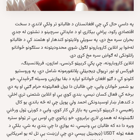
په داسې حال کې چې افغانستان د طالبانو تر ولکې لاندې د سخت
اقتصادي رکود، پراخې بیکارۍ او د عایداتي سرچینو د نشتون له جدي
بحران سره مخ دی، په سویلي ولایتونو کندهار او هلمند کې د طالبانو
له‌خوا پر انلاین کاروبارونو لګول شوي محدودیتونه د سلګونو ځوانانو
راتلونکی له ګواښ سره مخ کړی دی.
انلاین کاروبارونه، چې پکې کریپټو کرنسۍ، امازون، فریلانسینګ،
فورکس او نور نړیوال ډیجیټلي پلاتفورمونه شامل دي، په وروستیو
کلونو کې د ګڼو افغان ځوانانو لپاره د بقا یوازینۍ وسیله ګرځېدلې، خو
یو شمېر ځوانان وایي، چې طالبان دا ډول فعالیتونه حرام ګڼي او په دې
برخه کې فعال کسان نیسي، بندي کوي یې او انلاین شتمنۍ ترې اخلي.
د کندهار ښار اوسېدونکی احمد ولي پوپل چې له څه باندې یو کال
راهیسې د کریپټو کرنسۍ په بازار کې کار کوي، وایي د کورنۍ ټول ورځني
لګښتونه له همدې لارې برابروي، خو زیاتوي چې اوس یې تر ټولو ستره
ویره دا ده که طالبان یې ونیسي، نه یوازې دا چې بندي به شي، بلکې د
هغه ټوله USDT (ډیجیټل پیسې دي چې ارزښت یې تل له یو امریکایي