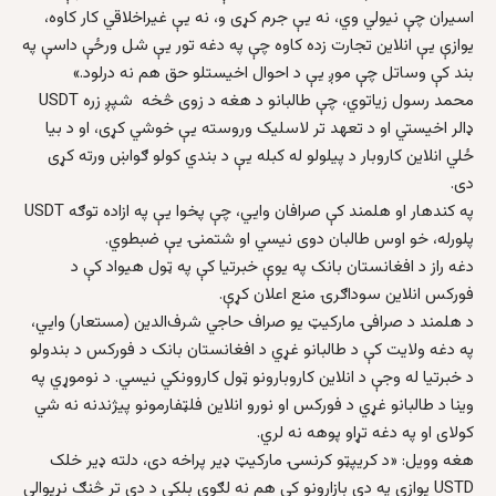
اسیران چې نیولي وي، نه یې جرم کړی و، نه یې غیراخلاقي کار کاوه،
یوازې یې انلاین تجارت زده کاوه چې په دغه تور یې شل ورځې داسې په
بند کې وساتل چې موږ یې د احوال اخیستلو حق هم نه درلود.»
محمد رسول زیاتوي، چې طالبانو د هغه د زوی څخه شپږ زره USDT
ډالر اخیستي او د تعهد تر لاسلیک وروسته یې خوشي کړی، او د بیا
ځلي انلاین کاروبار د پیلولو له کبله یې د بندي کولو ګواښ ورته کړی
دی.
په کندهار او هلمند کې صرافان وایي، چې پخوا یې په ازاده توګه USDT
پلورله، خو اوس طالبان دوی نیسي او شتمنۍ یې ضبطوي.
دغه راز د افغانستان بانک په یوې خبرتیا کې په ټول هیواد کې د
فورکس انلاین سوداګرۍ منع اعلان کړې.
د هلمند د صرافۍ مارکیټ یو صراف حاجي شرف‌الدین (مستعار) وایي،
په دغه ولایت کې د طالبانو غړي د افغانستان بانک د فورکس د بندولو
د خبرتیا له وجې د انلاین کاروبارونو ټول کاروونکي نیسي. د نوموړي په
وینا د طالبانو غړي د فورکس او نورو انلاین فلټفارمونو پیژندنه نه شي
کولای او په دغه تړاو پوهه نه لري.
هغه وویل: «د کریپټو کرنسۍ مارکیټ ډیر پراخه دی، دلته ډیر خلک
USTD یوازې په دې بازارونو کې هم نه لګوي بلکې د دې تر څنګ نړیوالې