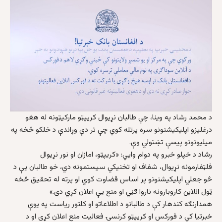
د محمد رشاد په وینا، چې طالبان نړیوال کریپټو مارکیټونه له هغو
درغلیزو اپلیکیشنونو سره پرتله کوي چې تر دې وړاندې د خلکو څخه په
میلیونونو پیسې تښتولي وې.
رشاد د خپلو خبرو په دوام وایي: «کریپټو، امازان او نور نړیوال
فلټفارمونه نړیوال، شفاف او تخنیکي سیستمونه دي، خو طالبان یې د
څو جعلي اپلیکیشنونو پر اساس قضاوت کوي او پرته له تحقیق څخه
ټول انلاین کاروبارونه ناروا ګڼي او منع یې اعلان کړي دی.»
همدارنګه کندهار کې د طالبانو د اطلاعاتو او کلتور ریاست په یوې
خبرتیا کې د فورکس او کریپټو کرنسۍ فعالیت منع اعلان کړی او د