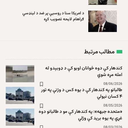
د امریکا سنا د روسیې پر ضد د لینډسي
ګراهام لایحه تصویب کړه
مطالب مرتبط
کندهار کې دوه ځوانان اوبو کې د ډوبېدو له
امله مړه شوي
08/06/2026
طالبانو په کندهار کې د يوه کس د وژنې په تور
۴ کسان نیولي
08/05/2026
«متحده جبهه»: په کندهار کې مو د طالبانو دوه
غړي په یوه برید کې وژلي
08/03/2026