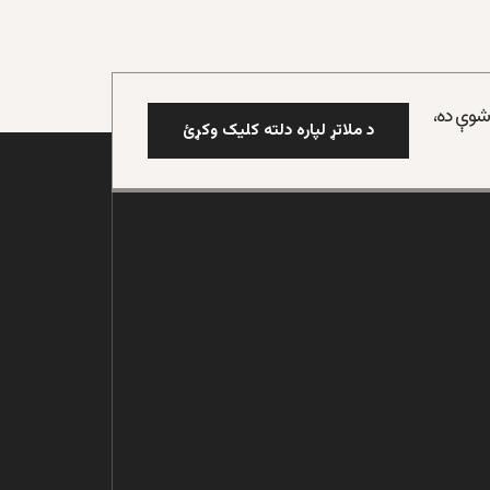
 شوې ده،
د ملاتړ لپاره دلته کلیک وکړئ