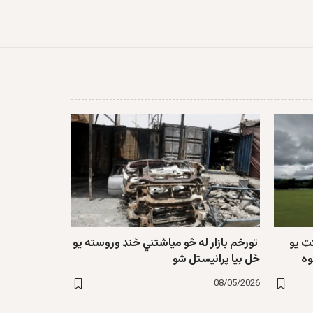
کټ یو
تورخم بازار له څو میاشتني ځنډ وروسته یو
وه
ځل بیا پرانیستل شو
08/05/2026