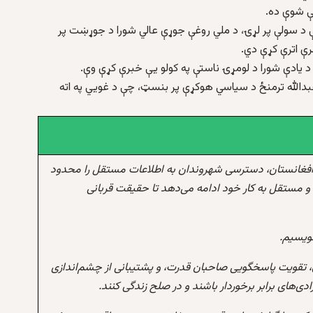
 د سولې پر لړۍ، د ملي روغې جوړې عالي شورا د جوړښت پر
رې اترې کړې دي.
 د یادې شورا د لومړۍ ناستې په کولو یې خبرې کړې وې.
بدالله ترمنځ د سیاسي هوکړې پر بنسټ، چې د غویي په اته
افغانستان، دسترسی شهروندان به اطلاعات مستقل را محدود
و مستقل به کار خود ادامه می‌دهد تا حقیقت قربانی
نویسیم.
 تقویت پاسخگویی صاحبان قدرت، و پشتیبانی از چشم‌اندازی
‌های برابر برخوردار باشند و در صلح زندگی کنند.