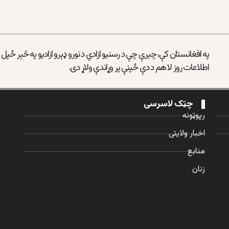
په افغانستان کې، چیرې چې د رسنیو ازادي د نورو ډېرو ازادیو په څېر ځپل
اطلاعات روز لا هم د دې ځپنې پر وړاندې ولاړ دی.
چټک لاسرسی
رپوټونه
اخبار ولایتی
منابع
زنان