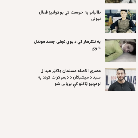
طالبانو په خوست کې یو ټولنیز فعال
نیولی
په ننګرهار کې د یوې نجلۍ جسد موندل
شوی
مصري الاصله مسلمان ډاکټر عبدال
سید د میشیګان د ډیموکرات ګوند په
لومړنیو ټاکنو کې بریالی شو