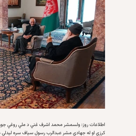
اطلاعات روز:
ولسمشر محمد اشرف غني د ملي روغې جوړې ع
کرزي او له جهادي مشر عبدالرب رسول سیاف سره لیدلي د