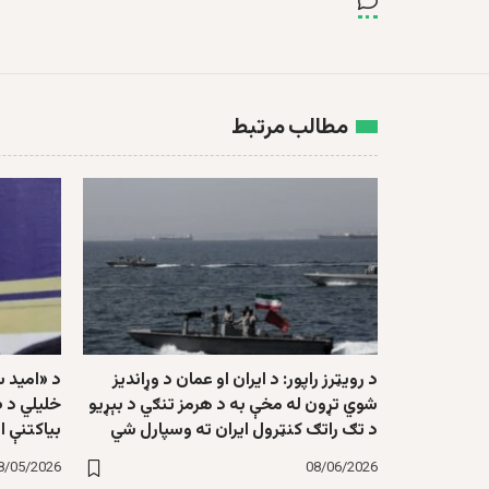
مطالب مرتبط
د رویټرز راپور: د ایران او عمان د وړاندیز
د «امید س
شوي تړون له مخې به د هرمز تنګي د بېړیو
خلیلي د ط
د تګ راتګ کنټرول ایران ته وسپارل شي
بیاکتنې ا
8/05/2026
08/06/2026