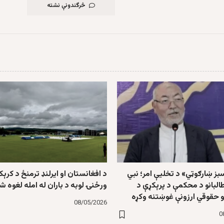
څرگندونې نشته
بز ښارګوټي» د تخلیې امر؛ نبي
د افغانستان او ایرلنډ ترمنځ د کرې
البانو د محکمې د پرېکړې د
ورځنۍ لوبه د باران له امله لغوه ش
و حقوقي ارزونې غوښتنه وکړه
08/05/2026
0