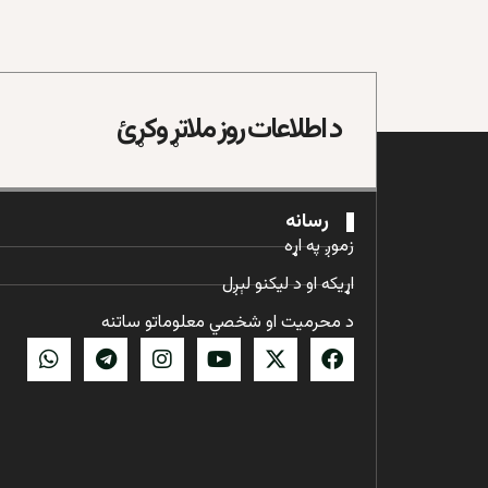
د اطلاعات روز ملاتړ وکړئ
رسانه
زموږ په اړه
اړیکه او د لیکنو لېږل
د محرمیت او شخصي معلوماتو ساتنه