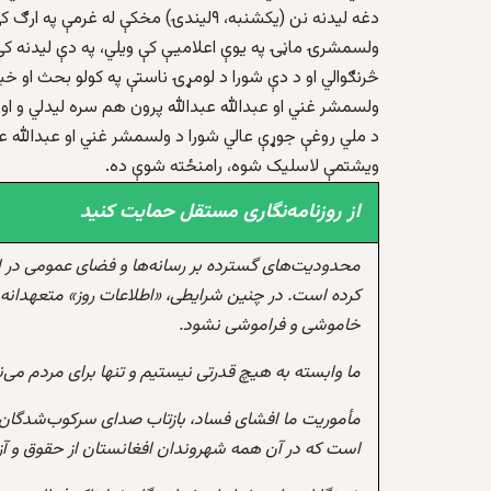
دغه لیدنه نن (یکشنبه، ۹لیندۍ) مخکې له غرمې په ارګ کې شوې ده.
ولسمشرۍ ماڼۍ په یوې اعلامیې کې ویلي، په دې لیدنه کې
څرنګوالي او د دې شورا د لومړۍ ناستې په کولو بحث او خب
ولسمشر غني او عبدالله عبدالله پرون هم سره لیدلي و او
د ملي روغې جوړې عالي شورا د ولسمشر غني او عبدالله ع
ویشتمې لاسلیک شوه، رامنځته شوې ده.
از روزنامه‌نگاری مستقل حمایت کنید
محدودیت‌های گسترده بر رسانه‌ها و فضای عمومی در 
کرده است. در چنین شرایطی، «اطلاعات روز» متعهدانه 
خاموشی و فراموشی نشود.
ما وابسته به هیچ قدرتی نیستیم و تنها برای مردم می‌
مأموریت ما افشای فساد، بازتاب صدای سرکوب‌شدگان،
است که در آن همه شهروندان افغانستان از حقوق و آزادی