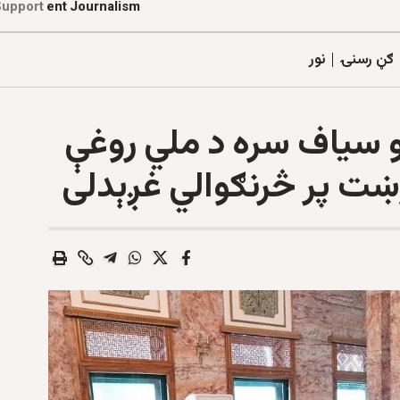
Support
d
e
p
e
n
d
e
n
t
J
o
u
r
n
a
l
i
s
m
ګڼ رسنۍ
نور
او سیاف سره د ملي روغې
ښت پر څرنګوالي غږېدلی