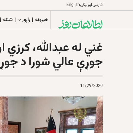
فارسی
اوزبیکی
English
خبرونه
راپور
شننه
غني له عبدالله، کرزي 
جوړې عالي شورا د جوړ
11/29/2020