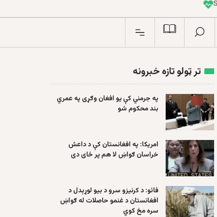
I
n
تر ټولو تازه خبرونه
په جرمني کې یو افغان وګړی په عمري
بند محکوم شو
امریکا: په افغانستان کې د داعش
خراسان ګواښ لا هم پر ځای دی
فائو: د کرنیزو سرو د بیو لوړېدل د
افغانستان د غنمو حاصلات له ګواښ
سره مخ کوي