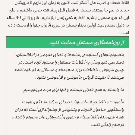
نقاط ضعف و قدرت مان آشکار شد. اکنون به زمان نياز داريم تا بازی‌کنان
جديد در تيم جا بيفتند. نسبت به فصل قبل پيشرفت خوبي داشتيم و براي
اين که جزو مدعيان باشيم فقط به کمي زمان نياز داريم. خاوير زانتي 40 ساله
به دليل مصدوميت اولين ديدار تيمش در سري A برابر جنوا را از دست داده
است.
از روزنامه‌نگاری مستقل حمایت کنید
محدودیت‌های گسترده بر رسانه‌ها و فضای عمومی در افغانستان،
دسترسی شهروندان به اطلاعات مستقل را محدود کرده است. در
چنین شرایطی، «اطلاعات روز» متعهدانه و مستقل به کار خود ادامه
می‌دهد تا حقیقت قربانی خاموشی و فراموشی نشود.
ما وابسته به هیچ قدرتی نیستیم و تنها برای مردم می‌نویسیم.
مأموریت ما افشای فساد، بازتاب صدای سرکوب‌شدگان، تقویت
پاسخگویی صاحبان قدرت، و پشتیبانی از چشم‌اندازی است که در آن
همه شهروندان افغانستان از حقوق و آزادی‌های برابر برخوردار باشند و
در صلح زندگی کنند.