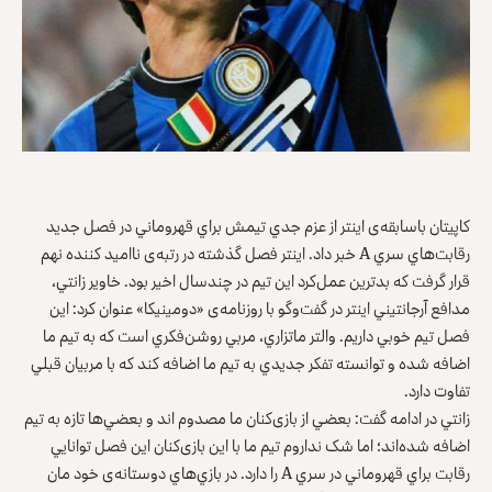
کاپيتان باسابقه‌ی اينتر از عزم جدي تيمش براي قهروماني در فصل جديد
رقابت‌هاي سري A خبر داد. اينتر فصل گذشته در رتبه‌ی نااميد کننده نهم
قرار گرفت که بدترين عمل‌کرد اين تيم در چند‌سال اخير بود. خاوير زانتي،
مدافع آرجانتيني اينتر در گفت‌وگو با روزنامه‌‌ی «دومينيکا» عنوان کرد: اين
فصل تيم خوبي داريم. والتر ماتزاري، مربي روشن‌فکري است که به تيم ما
اضافه شده و توانسته تفکر جديدي به تيم ما اضافه کند که با مربيان قبلي
تفاوت دارد.
زانتي در ادامه گفت: بعضي از بازی‌کنان ما مصدوم اند و بعضي‌ها تازه به تيم
اضافه شده‌اند؛ اما شک نداروم تيم ما با اين بازی‌کنان اين فصل توانايي
رقابت براي قهروماني در سري A را دارد. در بازي‌هاي دوستانه‌ی خود مان