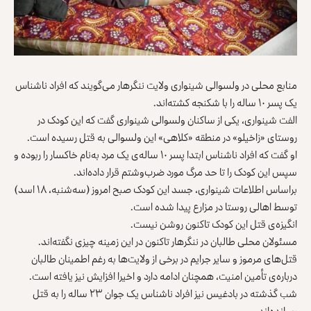
منابع محلی در ولسوالی شینواری ولایت ننگرهار می‌گویند که افراد ناشناس
یک پسر ۱۰ ساله را با شکنجه کشته‌اند.
الفت شینواری، یکی از ساکنان ولسوالی شینواری گفت که این کودک در
روستای «زاخیلو» در منطقه «کلاهی» این ولسوالی به قتل رسیده است.
او گفت که افراد ناشناس ابتدا پسر ۱۰ ساله‌ی یک مرد به‌نام خاکسار را ربوده و
سپس این کودک را تا حد مرگ مورد ضرب‌وشتم قرار داده‌اند.
براساس اطلاعات شینواری، جسد این کودک صبح امروز (سه‌شنبه، ۱۸ اسد)
توسط اهالی روستا در مزارع پیدا شده است.
انگیزه‌ی قتل این کودک تاکنون روشن نیست.
مسئولان محلی طالبان در ننگرهار تاکنون در این زمینه چیزی نگفته‌اند.
قتل‌های مرموز و سایر جرایم در برخی از ولایت‌‎ها به‌ رغم اطمینان طالبان
درباره‌ی تأمین امنیت، همچنان ادامه دارد و اخیرا افزایش نیز یافته است.
شب گذشته در بادغیس نیز افراد ناشناس یک جوان ۲۳ ساله را به قتل
رسانده‌اند.