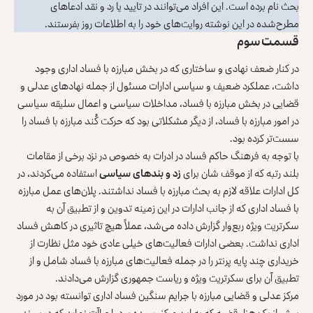
بحث نام برده است. این افراد می‌توانند در تایید یا رد و نقد ادعاهای
مطرح‌شده در این نوشته روایت‌های خود را به اطلاعات روز بفرستند.
قسمت سوم
در کنار ضعف نهادی و ساختاری که در بخش مبارزه با فساد اداری وجود
داشت، عملکرد ضعیف و سیاسی ادارات مسئول از جمله نهادهای عدلی و
قضایی در بخش مبارزه با فساد، مداخلات سیاسی و اعمال سلیقه سیاسی
در امور مبارزه با فساد، از دیگر مشکلاتی بود که حرکت کُند مبارزه با فساد را
سست‌تر کرده بود.
با توجه به فرهنگ حاکم فساد در ادرات به خصوص در نزد برخی از مقامات
بلند رتبه که از موقف شان برای
زد و بند‌های سیاسی
استفاده می‌کردند، در
کل ادارات علاقه لازم به بحث مبارزه با فساد نداشتند. پلان‌های عمل مبارزه
با فساد اداری که از جانب ادارات در این زمینه تدوین و از تطبیق آن به
سکرتریت ویژه ربع‌وار گزارش داده می‌شد، عملاً هیچ تاثیری در کاهش فساد
اداری نداشت. بعضی ادارات فعالیت‌های خیلی عادی خود مثل نظارت از
خریداری چند پایه پرنتر را در جمله فعالیت‌های مبارزه با فساد شامل و از
تطبیق آن برای سکرتریت ویژه و ریاست جمهوری گزارش می‌دادند.
مرکز عدلی و قضایی مبارزه با جرایم سنگین فساد اداری توانسته بود در مورد
بیش از یک هزار قضیه که به این مرکز رسیده بود، اجراآت نماید که در پیوند