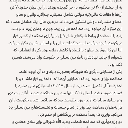
به آن بیشتر از ۲۰۰ تن محکوم به جزا گردیده بودند. از این میان حدود۷۰ تن
آن‌ها را مقامات عالی‌رتبه دولتی شامل معینان، جنرالان، والیان و سایر
اعضای بلند رتبه دولتی تشکیل می‌دادند. در عین حال، یک مشکل عمده که
این مرکز با آن مواجه بود، محاکمه غیابی بود. چون متهمان زورمند و بلند
رتبه با استفاده از روابط شبکه‌ای شان قبل از برگزاری محکمه از کشور فرار
می‌کردند. گرچه مرکز عدلی محاکمات غیابی را بر اساس قانون برگزار می‌کرد،
اما این کار موثریت مبارزه با فساد را کاهش داده بود. یکی از انتقاداتی که
همواره از جانب نهادهای ناظر بین‌المللی بر حکومت وارد می‌شد، همین
نکته بود.
یکی از مسایلی دیگری که هیچگاه به‌صورت بنیادی به آن توجه نشد،
محاکمه وزرای متهم بود که قضایایی آن‌ها تحت تحقیق قرار داشت و یا
تحقیقات آنان تکمیل شده بود. از سال ۲۰۱۷ که استراتژی ملی مبارزه با
فساد تصویب شد تا سال ۲۰۲۱، تنها سه وزیر محاکمه شدند. آقای وحیدی
وزیر سابق مخابرات اولین وزیر حکومت بود که محاکمه شد و حکومت از آن
کار به‌عنوان محاکمه یک وزیر در تمام جلسات و نشست‌های بین‌المللی یاد
می‌کرد. وزیری که بعداً محکمه بر بی‌گناهی او حکم کرد.
دو وزیر دیگری که محاکمه شدند، وحید الله شهرانی وزیر سابق معادن و