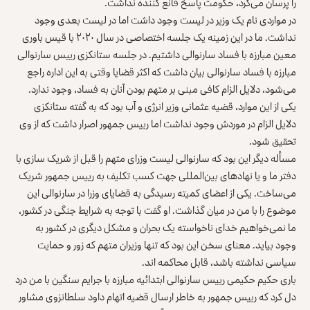
را پرسان می‌کرد، حکومت پاسخ قانع کننده نداشت.
در مواردی نام یک وزیر در لیست وجود داشت اما در لیست بعدی وجود
نداشت. ما در این زمینه یک جلسه اختصاصی در سال ۲۰۲۰ با قیس باوری
معین مبارزه با فساد سارنوالی داشتیم. در جلسه ستانکزی رییس سارنوالی
مبارزه با فساد سارنوالی بیان داشت که اکثر قضایا وقتی به این اداره راجع
می‌شود، دلایل الزام کافی مبنی بر متهم بودن آنان به فساد، وجود ندارد.
یکی از این موارد، قضیه عثمانی وزیر انرژی و آب بود که به گفته ستانکزی
دلایل الزام در موردش وجود نداشت اما رییس جمهور اصرار داشت که از وی
تحقیق شود.
مسأله دیگر این بود که سارنوالی لیست وزرای متهم را قبل از شریک سازی با
دفتر ما و یا نهادهای بین‌المللی جهت کسب تکلیف به رییس جمهور شریک
می‌ساخت. یکی از اعضای کمیته رسیدگی به قضایای وزرا در سارنوالی این
موضوع را با من در میان گذاشت. او گفت با توجه به شرایط جنگی در کشور،
ما نمی‌خواهیم خدای ناخواسته یک بحران و مشکل دیگری در کشور به
وجود بیاید. معنای سخن این بود که تنها وزیران متهم که زور و حمایت
سیاسی نداشته باشد، قابل محاکمه اند.
باری حکیم حکیمی رییس سارنوالی ابتدائیه مبارزه با جرایم سنگین با من درد
دل کرد که رییس جمهور به خاطر ارسال قضیه اتهام داود سلطانزوی مشاور