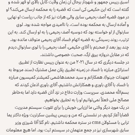
اسبق رییس جمهور و شهردار برحال آن زمان ولایت کابل بالای او قهر شده و
گفته است که این حکیمی کی است که قضیه را به محکمه ارسال می‌کند؟ او
در مورد قضیه آصف رحیمی سابق والی هرات نیز که از جانب ریاست او نهایی
و آماده ارسال به محکمه بوده است، با ناامیدی مواجه شده بود. لوی
سارنوال از او خواسته بود که دوسیه آصف رحیمی را به او ارسال کند. به این
ترتیب، روند رسیدگی به قضیه اتهام فساد آقای رحیمی متوقف مانده بود.
چند روز بعد از صحبتم با آقای حکیمی، آصف رحیمی را با لوی سارنوال دیدم
که در مقابل دروازه بیرق ارگ، صحبت خصوصی داشتند.
در جلسه دیگری که در سال ۲۰۲۱ من به عنوان رییس نظارت از تطبیق
استراتژی مبارزه با فساد در زمینه تطبیق پلان عمل مشترک (سند مربوط به
تعهدات جینوا)، همکارانم و سید محمد‌هاشمی کمیشنر کمیسیون مبارزه
با فساد با آقای باوری و همکارانش داشتیم، آقای باوری اذعان کردند که
بسم‌الله محمدی، سرپرست وزارت دفاع در نزد آنان قضیه دارد اما به‌خاطر
مصالح ملی فعلاً نمی‌توانیم او را به تحقیق بخواهیم.
در یک مورد دیگر وقتی ما ارزیابی خویش را برای تقویت سیستم مدیریت
قضایا آغاز کردیم، در نشستی که من و رییس پیشین سکرتریت ویژه داکتر یما
ترابی با مسئولان cms در ستره محکمه داشتیم، نام گلا آقا شیرزی وزیر
سابق شهرسازی نیز در جمع متهمان در سیستم ثبت بود. اما هیچ معلومات