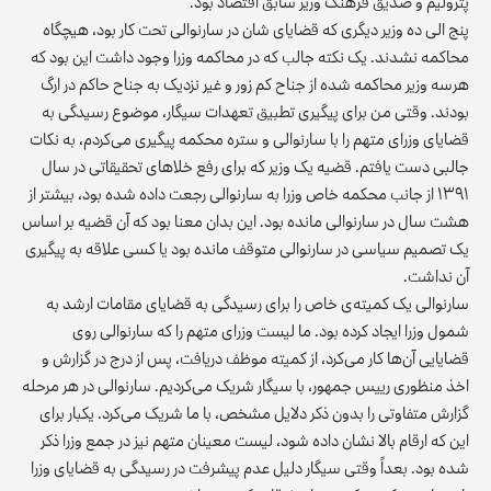
پترولیم و صدیق فرهنگ وزیر سابق اقتصاد بود.
پنج الی ده وزیر دیگری که قضایای شان در سارنوالی تحت کار بود، هیچگاه
محاکمه نشدند. یک نکته جالب که در محاکمه وزرا وجود داشت این بود که
هرسه وزیر محاکمه شده از جناح کم زور و غیر نزدیک به جناح حاکم در ارگ
بودند. وقتی من برای پیگیری تطبیق تعهدات سیگار، موضوع رسیدگی به
قضایای وزرای متهم را با سارنوالی و ستره محکمه پیگیری می‌کردم، به نکات
جالبی دست یافتم. قضیه یک وزیر که برای رفع خلاهای تحقیقاتی در سال
۱۳۹۱ از جانب محکمه خاص وزرا به سارنوالی رجعت داده شده بود، بیشتر از
هشت سال در سارنوالی مانده بود. این بدان معنا بود که آن قضیه بر اساس
یک تصمیم سیاسی در سارنوالی متوقف مانده بود یا کسی علاقه به پیگیری
آن نداشت.
سارنوالی یک کمیته‌ی خاص را برای رسیدگی به قضایای مقامات ارشد به
شمول وزرا ایجاد کرده بود. ما لیست وزرای متهم را که سارنوالی روی
قضایایی آن‌ها کار می‌کرد، از کمیته موظف دریافت، پس از درج در گزارش و
اخذ منظوری رییس جمهور، با سیگار شریک می‌کردیم. سارنوالی در هر مرحله
گزارش متفاوتی را بدون ذکر دلایل مشخص، با ما شریک می‌کرد. یکبار برای
این که ارقام بالا نشان داده شود، لیست معینان متهم نیز در جمع وزرا ذکر
شده بود. بعداً وقتی سیگار دلیل عدم پیشرفت در رسیدگی به قضایای وزرا