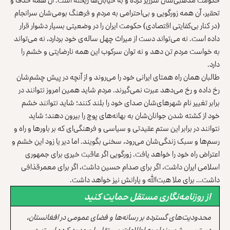
تحقیر، آن همه زورگویی و بی‌احترامی به مردم و فرهنگ بومی‌شان سرانجام
(در کنار بی‌کفایتی اقتصادی) حکومت ایران را در وضعیتی بسیار دشوار قرار
داده است. نه می‌تواند دست از میراث چهل ساله‌ی خود بردارد، نه می‌تواند
به خواست مردم تن دهد و نه توان سرکوب این همه نارضایتی و خشم را
دارد.
طالبان همان راه همتای ایرانی خود را می‌روند و از آنچه در پیش چشم‌شان
رخ داده و رخ می‌دهد عبرت نمی‌گیرند. مردم شاید همین امروز نتوانند در
برابر تغییر نام شهرهای‌شان صدای خود را بلند کنند؛ شاید نتوانند خشم
خود از کشته شدن جوانان‌شان به بهانه‌های پوچ را بیرون دهند؛ شاید
نتوانند در برابر این ستم عقیدتی و سیاسی و فرهنگی‌ای که بر باورها و راه و
رسم‌ها و سبک زندگی‌شان می‌رود، سخنی بگویند. اما دیر یا زود این خشم و
اعتراض راه خود را خواهد یافت. زورگویی اگر عاقبت خیری برای جمهوری
اسلامی ایران داشت، اگر برای صدام حسین داشت، اگر برای معمرقذافی
داشت… برای ملا هبت‌الله و یارانش نیز خواهد داشت.
از روزنامه‌نگاری مستقل حمایت کنید
محدودیت‌های گسترده بر رسانه‌ها و فضای عمومی در افغانستان،
دسترسی شهروندان به اطلاعات مستقل را محدود کرده است. در