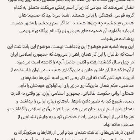
نشان نمی‌دهد که مردمی که زیر آن اسم زندگی می‌کنند متعلق به کدام
گروه قومی، فرهنگی یا زبانی هستند. شما می‌دانید که ضمیمه‌های
هویتی «پنجشیر» چه چیزها هستند. اما اگر اسم پنجشیر را «شهر حضرت
ابوبکر» بگذارید، آن ضمیمه‌های هویتی، زیر یک نام بیگانه‌ی غیربومی
پوشانده می‌شوند.
این وجه قضیه هم موضوع این یادداشت نیست. موضوع این یادداشت این
است که طالبان با این کار همان راهی را می‌روند که جمهوری اسلامی ایران
در چهل سال گذشته رفت و اکنون حاصل آنچه را کاشته است می‌درود.
از آن‌جا که طالبان عاشق ماین و ماین‌گذاری هستند، می‌توان با استفاده از
ادبیات خودشان گفت که این کار، یعنی تغییر اسم شهرها به‌نام‌های
مذهبی، حکم همان ماین‌گذاری در زیر پای ایدئولوژی خودشان را دارد.
همتای ایرانی حکومت طالبانی، جمهوری اسلامی ایران، نیز وقتی به قدرت
رسید، شروع کرد به تغییر دادن نام‌ها. نام‌های زیبای ایرانی را برداشت و
به‌جای‌شان اسم تروریستان عربی همسو با افراطی‌گری اسلامی را گذاشت و
هر جا نامی از فرهنگ بومی یافت حذفش کرد و به جایش نشانه‌یی از
مذهب حاکم نهاد.
امروز، نارضایتی‌های انباشته‌شده‌ی مردم ایران از رفتارهای سرکوبگرانه‌ی
حکومت مذهبی‌شان سرریز کرده و به خیابان‌ها ریخته است. آن همه حذف و