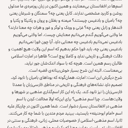
اسم‌ها در افغانستان بی‌معنایند و همین اکنون در زبان روزمره‌ی ما مدلول
روشن و کاربرد مشخصی ندارند. کابل یعنی چه؟ سمنگان و شبرغان یعنی
چه؟ بامیان و بادغیس چیستند؟ میمنه و بغلان و پروان و پکتیکا و پکتیا و
قندهار و زابل یعنی چه؟ غزنی و وردک و لوگر و غور و هرات چه معنا دارند؟
ما وقتی می‌گوییم گندم می‌دانیم معنایش چیست. اما وقتی می‌گوییم
بادغیس نمی‌دانیم بادغیس چه معنایی دارد. آیا چون فورا نمی‌دانیم
بادغیس یعنی چه، باید فورا حکم بدهیم که اسم این ولایت هیچ اهمیت و
دلالت فرهنگی و تاریخی ندارد و کاملا پوچ است؟ ظاهرا در امارت اسلامی
طالبان رسم همین است. هرچه که با سواد اندک‌شان جور نیاید،
بی‌معناست. البته این شرح بسیار خوش‌بینانه‌ی قضیه است.
شرح دیگرش این است: امارت، همان‌گونه که بوداهای بامیان را نابود کرد،
تصمیم دارد نشانه‌های فرهنگی و تاریخی در مناطق فارسی‌زبان یا عمدتا
فارسی‌زبان را نیز نابود کند. یک راه این کار اسم‌گذاری مذهبی بر شهرها و
ولایت‌هاست. چرا اسم مذهبی؟ برای این‌که اولا مخالفت کردن با اسم
مذهبی در افغانستان بسیار دشوار است. شما همین اکنون در چاریکار علیه
اسم «امام ابوحنیفه» بایستید، ببینید مردم متدین با شما چه کار می‌کنند.
ثانیا، اسم مذهبی-اسلامی از خصوصیات محلی، زبانی، فرهنگی و سنتی در
افغانستان تهی است. به این معنا که یک اسم مذهبی (مثلا روی یک شهر)