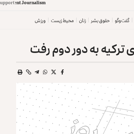
upport
d
e
p
e
n
d
e
n
t
J
o
u
r
n
a
l
i
s
m
گفت‌وگو
حقوق بشر
زنان
محیط زیست
ورزش
 ترکیه به دور دوم رفت