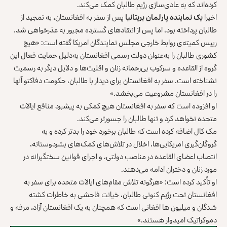
کرده‌اند که به عادی‌سازی رژیم طالبان کمک می‌کند.
اخیرا
یک نماینده پارلمان بریتانیا
پس از سفر به افغانستان، به تمجید از
طالبان پرداخته بود، اما پس از انتقادهای گسترده‌ مجبور به عذرخواهی شد.
رییس کمیته‌ی روابط خارجی مجلس نمایندگان امریکا گفته است: «هیچ
کشوری طالبان را به‌عنوان دولت رسمی افغانستان به‌دلیل حمایت فعال این
گروه از القاعده و سرکوب بی‌رحمانه زنان و اقلیت‌ها و دلایل دیگر به رسمیت
نشناخته است. سفر به افغانستان برای دیدار با طالبان، حکومت دفاکتو آنها
را در افغانستان مشروعیت می‌بخشد.»
او افزوده است که سفر به افغانستان هیچ کمکی به پیشبرد منافع ایالات
متحده نخواهد کرد و تنها طالبان را جسورتر می‌کند.
مک کال اضافه کرده است که طالبان برخورد خود را بدتر کرده و به
گروگان‌گیری امریکایی‌ها، اخلال در تلاش‌های کمک‌های بشردوستانه،
انتصاب اعضای القاعده در مناصب دولتی، و اجرای قوانین سختگیرانه در
مورد زنان و دختران ادامه می‌دهند.
او تأکید کرده است: «هرگونه تلاش مقام‌های ایالات متحده برای سفر به
افغانستان تحت رژیم کنونی طالبان، خیانت فاحشی به خاطرات کشته
شدگان و میلیون ها افغانی است که همچنان به یک افغانستان آزاد، مرفه و
دموکراتیک امیدوار هستند.»