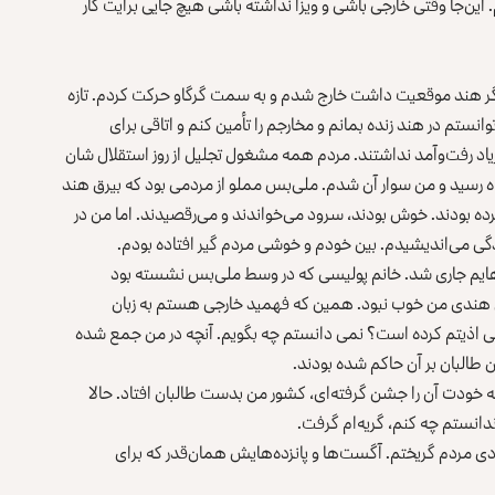
م. این‌جا وقتی خارجی باشی و ویزا نداشته باشی هیچ جایی برایت کار
گر هند موقعیت داشت خارج شدم و به سمت گرگاو حرکت کردم. تازه
وانستم در هند زنده بمانم و مخارجم را تأمین کنم و اتاقی برای
بود. موترهای شهری زیاد رفت‌وآمد نداشتند. مردم همه مشغول تجلیل از روز استقلال شان
ه رسید و من سوار آن شدم. ملی‌بس مملو از مردمی بود که بیرق هند
رده بودند. خوش بودند، سرود می‌خواندند و می‌رقصیدند. اما من در
دگی می‌اندیشیدم. بین خودم و خوشی مردم گیر افتاده بودم.
‌هایم جاری شد. خانم پولیسی که در وسط ملی‌بس نشسته بود
ان هندی من خوب نبود. همین که فهمید خارجی هستم به زبان
کسی اذیتم کرده است؟ نمی دانستم چه بگویم. آنچه در من جمع شده
ن طالبان بر آن حاکم شده بودند.
که خودت آن را جشن گرفته‌ای، کشور من بدست طالبان افتاد. حالا
 ندانستم چه کنم، گریه‌ام گرفت.
ه بردم. از شادی مردم گریختم. آگست‌ها و پانزده‌هایش همان‌قدر که برای