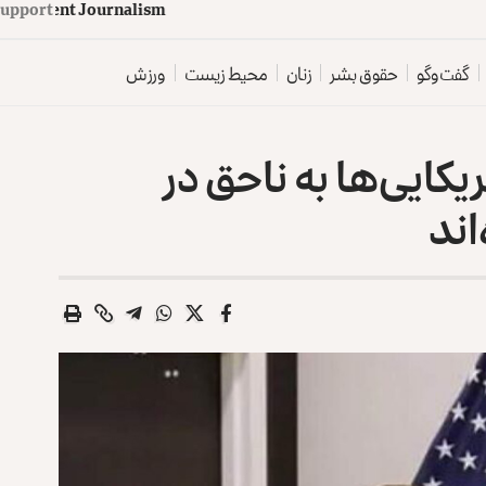
upport
d
e
p
e
n
d
e
n
t
J
o
u
r
n
a
l
i
s
m
گفت‌وگو
حقوق بشر
زنان
محیط زیست
ورزش
یکایی‌ها به ناحق در
اند