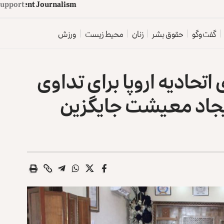
upport
d
e
p
e
n
d
e
n
t
J
o
u
r
n
a
l
i
s
m
گفت‌وگو
حقوق بشر
زنان
محیط زیست
ورزش
تحادیه اروپا برای تداوی
یجاد معیشت جایگزین