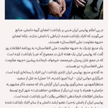
در پی اعلام پولیس ایران مبنی بر بازداشت اعضای گروه داعش، منابع
می‌گویند که افراد بازداشت‌شده، ارتباطی با داعش ندارند، بلکه اعضای
«جبهه‌ مقاومت ملی افغانستان» هستند.
یک منبع نزديک به «جبهه مقاومت ملی افغانستان» به روزنامه اطلاعات روز
گفت که پولیس ایران یک هفته قبل در مجموع نُه نفر را بازداشت کرده است
که در جمع شان پسران خیرمحمد خیرخواه، فرمانده پیشین «جبهه مقاومت
ملی افغانستان» نیز هستند.
به گفته‌ی منبع، پولیس ایران تازه‌ی بازداشت این افراد را رسانه‌ای کرده است.
خبرگزاری دولتی ایران – ایرنا امروز (شنبه، ۱۸ حمل) به نقل از سعید
منتظرالمهدی، سخن‌گوی پولیس ایران گزارش داد که محمد ذاکر مشهور به
«رامش» همراه با چند تن دیگر از منطقه‌ی «ماهدشت» شهر کرج توسط
سازمان اطلاعات فرماندهی انتظامی ولایت البرز بازداشت شده است.
پولیس ایران از رامش به‌حیث عضو ارشد داعش و از سایر افراد بازداشت‌شده