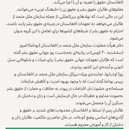
افغانستان حقوق را تعریف و آن را اجرا می‌کند.
مقام‌های طالبان حقوق بشر و حقوق زن را «فرهنگ غربی» می‌خوانند.
این در حالی است که نهادهای بین‌المللی، از جمله سازمان ملل متحد از
طالبان می‌خواهد به تعهدات افغانستان در زمینه‌ی حقوق بشر پابند باشند.
احترام به حقوق بشر از شرط‌های کشورها برای تعامل با این گروه عنوان
می‎‌‎شود.
دفتر هیأت معاونت سازمان ملل متحد در افغانستان (یوناما) امروز
(سه‌شنبه، ۲۰ قوس) در بیانیه‌ای به‌مناسبت روز جهانی حقوق بشر گفته
است که طالبان تعهدات جهانی حقوق بشر را برای صیانت و شکوفایی نسل
کنونی و آینده‌ی این کشور بپذیرند.
روزا اوتنبایوا، نماینده‌ی ویژه دبیرکل سازمان ملل متحد در افغانستان و
رییس یوناما گفته است که با وجود بهبود امنیت و کاهش منازعات
مسلحانه‌ی خشونت‌بار، اقدامات در پیوند به حفاظت و حمایت از حقوق بشر
به‌صورت مداوم و خطرناک در حال فرسایش است و زنان و دختران بار
سنگین آن را متحمل می‌شوند.
طالبان پس از تسلط بر افغانستان محدودیت‌های شدید بر حقوق و
آزادی‌های اساسی وضع کرد‌ه‌اند. در حال حاضر زیر حاکمیت طالبان زنان و
دختران از کار و آموزش محروم هستند.