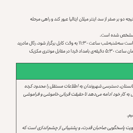
 ‌‏دو بر صفر از سد اینتر میلان ایتالیا عبور کند و راهی مرحله
 مشخص ‏شده است.‏
در دو دیدار دیگر از مرحله یک‌هشتم نهایی باقی مانده که قرار ‏است سه‌شنبه‌شب ساعت ۱۱:۳۰ به وقت کابل برگزار شود، ‏رئال مادرید
اسپانیا به مصاف یوونتوس ایتالیا می‌رود و بروسیا ‏دورتموند آلمان ساعت ۵:۳۰ دقیقه‌ی بامداد فردا در مقابل مونتری مکزیک
انستان، دسترسی شهروندان به اطلاعات مستقل را محدود کرده
 به کار خود ادامه می‌دهد تا حقیقت قربانی خاموشی و فراموشی
یم.
یت پاسخگویی صاحبان قدرت، و پشتیبانی از چشم‌اندازی است که