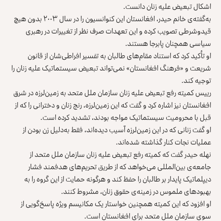
اشکال تبعیض علیه زنان دانست.
به‌گفته‌ی خانم حیدر، افغانستان این کنوانسیون را در سال ۲۰۰۳ بدون هیچ
قید‌وشرطی تصویب کرده و این تعهدات صرف نظر از تغییرات در رهبری
سیاسی همچنان پابرجا هستند.
او تأکید کرد که استناد مقام‌های طالبان به تفسیر افراطی‌شان از قانون
شریعت و «فرهنگ افغانستان» نمی‌تواند تبعیض سیستماتیک علیه زنان را
توجیه کند.
رییس کمیته‌ رفع تبعیض علیه زنان سازمان ملل متحد به زمین‌لرزه در شرق
افغانستان نیز اشاره کرد و گفت که این زمین‌لرزه، رنج زنان و دخترانی را که از
قبل با محرومیت سیستماتیک مواجه بودند، تشدید کرده است.
او گفت زنانی که در این زمین‌لرزه آسیب دیده‌اند، فقط به‌دلیل زن بودن از
عملیات نجات کنار گذاشته شده‌اند.
نهله حیدر گفت که کمیته رفع تبعیض علیه زنان سازمان ملل متحد از
جامعه‌ی بین‌المللی می‌خواهد که از طریق تحریم‌های هدفمند فشار
دیپلماتیک پایدار بر طالبان را حفظ کند و هرگونه حمایت از این گروه را به
بهبودهای ملموس در زمینه‌ی حقوق زنان، مشروط کنند.
او افزود که این کمیته همچنین خواستار یک مکانیسم ویژه پاسخ‌گویی از
سوی سازمان ملل متحد برای افغانستان است.