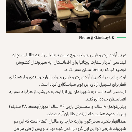
Photo: @RLindsayUK
در پی آزادی پیتر و باربی رینولدز، زوج مسن بریتانیایی از بند طالبان، ریچارد
‌‏لیندسی، کاردار سفارت بریتانیا برای افغانستان، به شهروندان کشورش
‏توصیه ‏کرد که به افغانستان سفر نکنند.‏
او در پیامی در
ایکس
از آزادی پیتر و باربی رینولدز ‏ابراز خرسندی و از ‏همکاری
قطر برای تسهیل آزادی این زوج سپاسگزاری ‏کرده است.‏
لیندسی گفته است به شهروندان بریتانیا توصیه می‌شود از هرگونه سفر به
‌‏افغانستان خودداری کنند.‏
پیتر رینولدز ۸۰ ساله و همسرش باربی ۷۶ ساله امروز (جمعه، ۲۸ سنبله)
پس ‌‏از حدود هشت ماه از زندان طالبان آزاد شدند.‏
عبدالقهار بلخی، سخن‌گوی وزارت خارجه‌ی طالبان، گفته است که این دو
‌‏شهروند خارجی قوانین این گروه را نقض کرده بودند و پس از طی مراحل