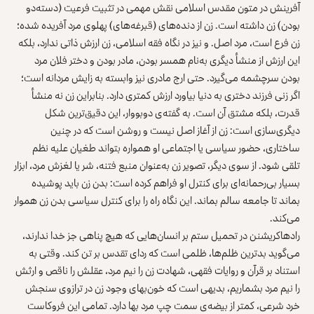
آفرینش در متون مقدس اسلامی نقش مهمی در تثبیت فرعیت (دسته‌دو
بودن) زن داشته است. زن از دنده‌های (قبرغه‌ها‌ی) پهلوی مرد آفریده شده؛
زن فرع است، مرد اصل. و نیز در نگاه فقه اسلامی، زن ارزش ذاتی ندارد، بلکه
این ارزش از منشأ دیگری به‌نام همسر بودن، مادر بودن و دختر فلان مرد
بودن سرچشمه می‌گیرد. حتی ارج مادری نیز وابسته به زایش مردانه است؛
اگر زنی فرزند دختری به دنیا بیاورد ارزش کمتری دارد. بنابراین زن نه منشأ
قدرت، بلکه مشتق آن است. به گفته‌ی دوبووار، این دقیق‌ترین شکل
دیگری‌سازی است: زن از آغاز اصل نیست و روشن است که در چنین
ساختاری، حضور سیاسی یا اجتماعی او همواره بتواند طغیان علیه نظم
تلقی شود. از سوی دیگر، تصویر زن به‌عنوان منبع فتنه، شر یا لغزش مرد، ابزار
بسیار بی‌رحمانه‌ای برای کنترل او فراهم کرده است: بدن زن باید پوشیده
بماند تا جامعه سالم بماند. این نگاه راه را برای کنترل سیاسی بدن زن هموار
می‌کند.
رادهاکریشنن در تحمیل ستم بر انسان‌هایی که هیچ پناهی جز خدا ندارند،
می‌گوید بدترین ظلم‌ها، ظلمی است که ردای تقدس بر تن کند. وقتی به
استناد بر قرآن و روایات فقهی، شهادت زن را نیم مرد، عقلش را ناقص و ارثش
را نیم مرد بشماریم، بدیهی است که خون‌بهای وجود زن در ترازوی سنجش
خرد شرعی، کمتر از بیضه‌ی سمت چپ مرد بها دارد. تمامی این فروکاست