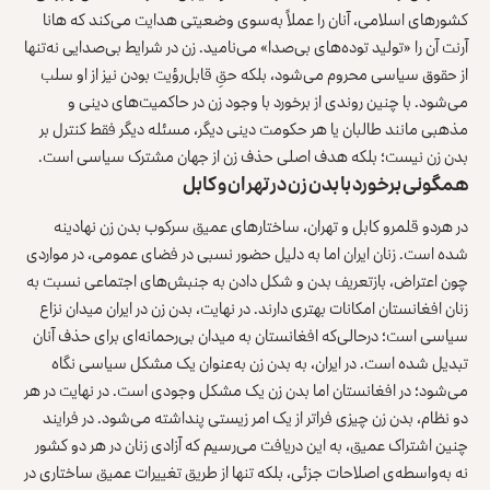
کشورهای اسلامی، آنان را عملاً به‌سوی وضعیتی هدایت می‌کند که هانا
آرنت آن را «تولید توده‌های بی‌صدا» می‌نامید. زن در شرایط بی‌صدایی نه‌تنها
از حقوق سیاسی محروم می‌شود، بلکه حقِ قابل‌رؤیت بودن نیز از او سلب
می‌شود. با چنین روندی از برخورد با وجود زن در حاکمیت‌های دینی و
مذهبی مانند طالبان یا هر حکومت دینی دیگر، مسئله دیگر فقط کنترل بر
بدن زن نیست؛ بلکه هدف اصلی حذف زن از جهان مشترک سیاسی است.
همگونی برخورد با بدن زن در تهران و کابل
در هردو قلمرو کابل و تهران، ساختارهای عمیق سرکوب بدن زن نهادینه
شده است. زنان ایران اما به دلیل حضور نسبی در فضای عمومی، در مواردی
چون اعتراض، بازتعریف بدن و شکل دادن به جنبش‌های اجتماعی نسبت به
زنان افغانستان امکانات بهتری دارند. در نهایت، بدن زن در ایران میدان نزاع
سیاسی است؛ درحالی‌که افغانستان به میدان بی‌رحمانه‌ای برای حذف آنان
تبدیل شده است. در ایران، به بدن زن به‌عنوان یک مشکل سیاسی نگاه
می‌شود؛ در افغانستان اما بدن زن یک مشکل وجودی است. در نهایت در هر
دو نظام، بدن زن چیزی فراتر از یک امر زیستی پنداشته می‌شود. در فرایند
چنین اشتراک عمیق، به این دریافت می‌رسیم که آزادی زنان در هر دو کشور
نه به‌واسطه‌ی اصلاحات جزئی، بلکه تنها از طریق تغییرات عمیق ساختاری در