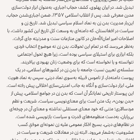
تبدیل شد. در ایران پهلوی، کشف حجاب اجباری، به‌عنوان ابزار دولت‌سازی
مدرن معرفی شد. پس از انقلاب اسلامی ۱۳۵۷، ضمن اجباری‌شدن حجاب،
این‌بار مدیریت بدن زن به نماد اسلام سیاسی تبدیل شد. تاریخ زن و
سیاست در افغانستان، که دامنه‌ای به وسعت کل تاریخ این کشور داشت، با
اصلاحات امیر امان‌الله‌خان در کانون منازعات سنت و مدرنیته جای گرفت.
به‌نظر می‌رسد که در تمام این تحولات، بدن زن نه موضوع انتخاب فردی،
بلکه ابزاری برای استیلای سیاسی بوده است، زیرا هیچ تحول اجتماعی
نتوانسته و یا نخواسته است که برای وضعیت زنان بهبودی بیافریند.
سلسله‌ی تعیین نسبت جامعه با بدن زن در کشورهای اسلامی، در یک
پیوست دامنه‌دار، از ناموس قبیله به‌سوی نماد دینی، سپس به نماد هویت
ملی، ابزار دولت‌سازی و آنگاه به جانب امنیتی‌سازی اخلاقی پیش رفته است.
این پیوستار تاریخی نمایانگر آن است که بدن زن در جوامع اسلامی، پیش از
«بدن بودن»، یک متن است برای معنای‌نویسی سیاست، شریعت و نظم
مردسالاری؛ متنی که خود معنای مستقلی نداشته و معنای آن در چرخه‌ای
بی‌پایان، به‌دست منظومه‌های قدرت و سیاست بازنویسی شده است.
در نظام‌های دینی، بسیج افکار عمومی علیه زن نمونه‌ای موفقِ کسب
مشروعیت به‌شمار می‌رود. البته زن در معادلات شریعت و سیاست در
افغانستان، تنها موضوع امنیت اخلاقی نیست، بلکه خود به میدانی حذف