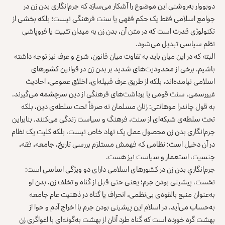
دوبووار به‌روشنی این موضوع را آشکار می‌سازد که جرم‌انگاری بدن زن در
جوامع اسلامی فقط یک حکم فقهی یا سنت فرهنگی نیست؛ بلکه بخشی از
تکنولوژی قدرت است که در متن آن، بدن زن به میدان تثبیت یا فروپاشی
نظم سیاسی تبدیل می‌شود.
البته که در این میان باید به تفاوت میان قانون، شرع و عرف نیز توجه داشته
باشیم. برخی از محدودیت‌های شدید بر بدن زن در قوانین کشورهای
اسلامی نیامده‌اند، بلکه از طریق عرف قبیله‌ای، اخلاق عمومی، احادیث
غیررسمی، سنت قومی یا برداشت‌های فرهنگی از دین سرچشمه می‌گیرند.
به قول چاندرا موهانتی: زنان مسلمان نه صرفاً تحت سلطه‌ی دین، بلکه
تحت سلطه‌ی شبکه‌ای از سنت، فرهنگ و سیاست زندگی می‌کنند. بنابراین
جرم‌انگاری بدن زن محصول عمل یک نهاد خاص نیست، بلکه کلیت یک نظام
در آن دخیل است؛ نظامی که فهمش مستلزم بررسی تاریخ، جامعه، فقه،
جنسیت، استعمار و سیاست نیز هست.
جرم‌انگاریِ بدن زن در کشورهای اسلامی دارای دو ویژگی اساسی است:
نخست، پیشینی بودن جرم؛ یعنی حتی قبل از گناه و تخلف زن، بدن او
به‌عنوان منبع بالقوه‌ی بی‌نظمی، انحراف یا گناه در ذهنیت عام جامعه
به‌حساب می‌آید. در اسلام این پیشینی بودن جرم با اخراج آدم و حوا از
بهشت گره خورده است که گناه طرد آنان از بهشت به‌گونه‌ای با اغواگری زن