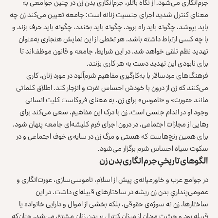
جرم‌انگاری می‌شود. از نگاه باتلر، جرم‌انگاری بدن زن در چنین جوامعی به
معنای کنترل شدید اجرای جنسیت زنانه است: جامعه تعیین می‌کند زن چه
باید بپوشد، چگونه باید راه برود، چگونه باید بخندد، چگونه باید حرف بزند و
با چه کسی ارتباط داشته باشد. هر تخطی از این نمایش هنجاری به‌عنوان
تهدید نظم تلقی خواهد شد. در این شرایط، جامعه و قانون موظف‌اند تا
برای نابودی این تهدید دست به هر کاری بزنند.
فرهنگ‌های مردسالار با به‌کارگیری مفاهیم شرم‌آلود در مورد زنان، کاری
می‌کنند که زن از درون با خودش احساس نفرت و انزجار کند. اطلاق کلماتی
مانند «عورت» و «ناموس» برای زن، به معنای فروکاست کلیت انسانی
وجود او در اندام جنسی است. زن با درک این مفاهیم، سعی می‌کند برای
رهایی از مجازات اجتماعی، در درون اجرای فرم کلیشه‌ای جامعه پنهان شود.
برای همین رنج‌هاست که هستی و مرگ زن در سایه‌ی خوف اجتماعی و در
سکوت سیاه احساس شرم برگزار می‌شود.
الگوهای تاریخیِ جرم‌انگاری بدن زن
در جوامع عرب و خاورمیانه‌ی پیش از اسلام، ناموسی‌سازی، عورت‌انگاری و
عمومی‌پنداریِ بدن زن ریشه در ساختارهای قبیله‌ای داشت. در این
ساختارها، زن نه سوژه‌ی حقوقی، بلکه بخشی از اموال و دارایی خانواده یا
قبیله بود و حیثیت مردان از میزان کنترل بر بدن زنان مشتق می‌شد، چنان‌که