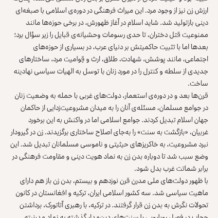
ارزش زن نیز از وجود مرد. این میراث فرهنگی در دوره‌ی اسلامی با صبغه‌ای
دینی بازتولید شد. شاید اسلام در آغاز ظهورش، در برخی حوزه‌ها مانند
ممنوعیت قتل دختران، تا حدی رسومات وحشیانه‌ی قبایل را زیر سؤال برد؛
بعدها اما با تثبیت حاکمیتش بر دنیای عرب، در بسیاری از حوزه‌های
اجتماعی، مانند پوشش، شهادت، طلاق، ارث و قِوامیت مرد، ساختارهای
جدیدی از سلطه و کنترل را در مورد زنان با توسل به الهیات سیاسی نهادینه
ساخت.
قرن‌ها بعد و در دوره‌ی استعمار، دولت‌های غربی با حمله به وضعیت زنان
در جوامع مسلمان، مسئله‌ی آنان را به میدان مشروعیت‌زدایی از حاکمان
جهان اسلام تبدیل کردند. جوامع اسلامی اما در واکنش به این برخورد
غربیان، «بازگشت به سنت» را به‌جای اصلاح ساختاری برگزیدند. زن در گیرودار
نبرد مشروعیت، به خاکریزهای حیثیتی و ناموسی مسلمانان تبدیل شد. این
وضع سبب شد تا دوباره بدن زن به نماد هویت دینی و مقاومت فرهنگی در
برابر شماتت غرب بدل شود.
با ظهور دولت‌های ملی مدرن قرن نوزدهم و بیستم، بدن زن باز هم دارای
ماهیت سیاسی شد. سه کشور اسلامی ایران، ترکیه و افغانستان در کانون
تحولات نگرش به بدن زن قرار گرفتند. در ترکیه، با رهبری آتاتورک، برداشتن
حجاب در فصل رویارویی با سنت‌های دین‌مدار گذشته به نماد مدرنیته