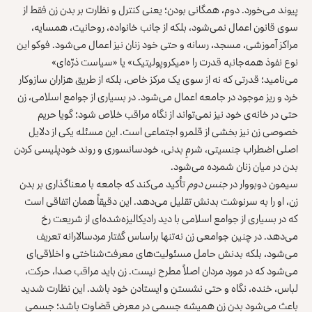
پیوند می‌خورد. دوم، همگانی بودن؛ یعنی کنترل و نظارت بر بدن زن فقط از
سوی قانون اعمال نمی‌شود، بلکه از جانب خانواده، روحانیت، همسایه،
مراکز آموزشی، مسجد، رسانه و حتی خود زنان نیز اعمال می‌شود. فوکو این
نوع نفوذ همه‌جانبه قدرت را «میکروپولیتیک» یا «سیاست ذرّه‌ای»
می‌نامید؛ قدرتی که نه از سوی یک مرکز خاص، بلکه از طریق هزاران سازوکار
خرد و ریز موجود در جامعه اعمال می‌شود. در بسیاری از جوامع اسلامی، زن
حتی در خانه‌ی خود نیز نمی‌تواند از نگاه مراقب خلاص شود؛ گویا حریم
خصوصی زن نیز بخشی از قلمرو اجتماعی است. این مسئله یکی از دلایل
اصلی اضطراب جنسیتی، شرمِ بدنی، خودسانسوری و روند خودپلیسی کردن
بدن در میان زنان شمرده می‌شود.
سیمون دوبووار در
جنس دوم
تأکید می‌کند که جامعه با معناگذاری بر بدن
زن، او را به سرنوشت بدنش تقلیل می‌دهد. این دقیقاً همان اتفاقی است
که در بسیاری از جوامع اسلامی با دید رادیکالیزه‌شده‌ای از شریعت رخ
می‌دهد. در چنین جوامعی زن نه‌تنها براساس گفتار مردسالارانه تعریف
می‌شود، بلکه بدنش حامل مسئولیت‌های معرفت‌شناختی و اخلاقی‌ای
می‌شود که در مورد مردان اصلاً مطرح نیست. زن باید مراقب صدا، حرکت،
لباس، خنده، نگاه و حتی نشستن و ایستادن خود باشد. این نظارت شدید
باعث می‌شود بدن زن همیشه جسمی در معرض قضاوت باشد؛ جسمی