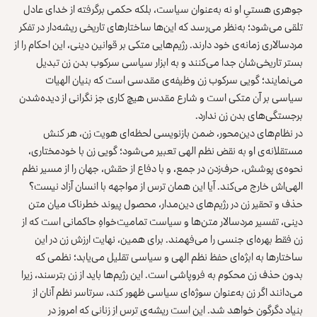
جوهری هستیِ او نه‌ به‌عنوان سیاست، بلکه حکمی برگرفته از خدای عادل
تلقی می‌شود؛ به‌نظر می‌رسد که این‌ها ساختارهای تاریخی ریشه‌دار در تفکر
مردسالاری زمانه‌ی خود دارند. رژیم‌هایی متکی بر قوانین دینی، این احکام را از
بستر تاریخی‌شان جدا می‌کنند و به ابزار سیاسی سرکوب بدن زن تبدیل
می‌نمایند؛ گویی سرکوب زن وظیفه‌ی مقدسی است که بنیان الهیات
سیاسی بر آن متکی است و شارع مقدس هیچ کاری جز نگرانی از دیده‌شدن
برجستگی‌های بدن زن ندارد.
در نظام‌های دین‌محور، ضمن بازنویسی لحظه‌ای هویت زن، هر کنش
مستقلانه‌ی او به نقض نظم الهی تعبیر می‌شود؛ گویی زن با خودمختاری،
نحوه‌ی پوشش، حرف‌زدن در جمع، و با دفاع از حقش، جهان را از مسیر نظم
الهی‌اش خارج می‌کند. آیا این همان ترس از مواجهه با انسان آزاد نیست؟
حذف و تحقیر زن در رژیم‌های دین‌مدار، محصول پیوند خطرناک میان متن
دینی، تفسیر مردسالار متن‌ها و سیاست تمامیت‌خواهِ حاکمانی است که از
زن فقط بهره‌ای جنسی را می‌فهمند. برای همین، نهایت ارزش زن در این
ساختارها به ابژه‌ای حفظ نظم الهی و سیاسی تقلیل می‌یابد؛ نظمی که
بدون حذف زن محکوم به فروپاشی است. این رژیم‌ها باید از زن بترسند، زیرا
می‌دانند اگر زن به‌عنوان سوژه‌ای سیاسی ظهور کند، سرتاسر نظم آنان از
بنیاد دگرگون خواهد شد. این است ریشه‌ی ترس از زنانی که امروز در