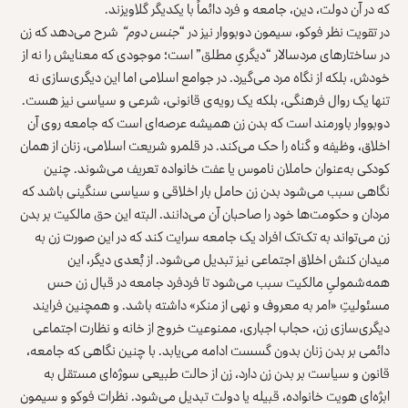
که در آن دولت، دین، جامعه و فرد دائماً با یکدیگر گلاویزند.
در تقویت نظر فوکو، سیمون دوبووار نیز در “
جنس دوم
“
شرح می‌دهد که زن
در ساختارهای مردسالار “دیگریِ مطلق” است؛ موجودی که معنایش را نه از
خودش، بلکه از نگاه مرد می‌گیرد. در جوامع اسلامی اما این دیگری‌سازی نه
تنها یک روال فرهنگی، بلکه یک رویه‌ی قانونی، شرعی و سیاسی نیز هست.
دوبووار باورمند است که بدن زن همیشه عرصه‌ای است که جامعه روی آن
اخلاق، وظیفه و گناه را حک می‌کند. در قلمرو شریعت اسلامی، زنان از همان
کودکی به‌عنوان حاملان ناموس یا عفت خانواده تعریف می‌شوند. چنین
نگاهی سبب می‌شود بدن زن حامل بار اخلاقی و سیاسی سنگینی باشد که
مردان و حکومت‌ها خود را صاحبان آن می‌دانند. البته این حق مالکیت بر بدن
زن می‌تواند به تک‌تک افراد یک جامعه سرایت کند که در این صورت زن به
میدان کنش اخلاق اجتماعی نیز تبدیل می‌شود. از بُعدی دیگر، این
همه‌شمولیِ مالکیت سبب می‌شود تا فردفرد جامعه در قبال زن حس
مسئولیتِ «امر به معروف و نهی از منکر» داشته باشد. و همچنین فرایند
دیگری‌سازی زن، حجاب اجباری، ممنوعیت خروج از خانه و نظارت اجتماعی
دائمی بر بدن زنان بدون گسست ادامه می‌یابد. با چنین نگاهی که جامعه،
قانون و سیاست بر بدن زن دارد، زن از حالت طبیعی سوژه‌ای مستقل به
ابژه‌ای هویت خانواده، قبیله یا دولت تبدیل می‌شود. نظرات فوکو و سیمون