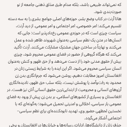
که نمی‌تواند طبیعی باشد، بلکه مدام طبق مذاق ذهنی جامعه از نو
صورت‌بندی شود.
هانا آرنت در کتاب
وضع بشر
، حوزه‌های اصلی جوامع بشری را به سه دسته
تقسیم می‌کند: امر خصوصی، امر اجتماعی و امر عمومی. از دید آرنت،
سیاست چیزی است که در حوزه‌ی عمومی رخ‌دادپذیر است: جایی که
انسان‌ها در متن یک نظم سیاسی به‌عنوان شهروند ظاهر شده و عمل
می‌کنند و نهایتاً در ساختن جهان مشترک مشارکت می‌کنند. آرنت تأکید
می‌کند که هرگاه گروهی از حضور در فضای عمومی محروم شود، چیزی
بیش از حقوق مدنی خود را از دست می‌دهد و از حق ظهور و کنش به‌عنوان
انسان سیاسی محروم می‌شود. اگر این ایده را به شرایط زیستی زنان در
افغانستان امروز مطابقت دهیم، روشن می‌شود که جرم‌انگاری بدن زن
محدود به رفت‌وآمد یا پوشش نیست، بلکه سلب حق ظهور، نادیده‌انگاری
آرزوهای انسانی و محرومیت از ابتدایی‌ترین حقوق انسانی آنان نیز هست. در
افغانستان و بسیاری از کشورهای اسلامی، بر بدن زن پیش از ورود به فضای
عمومی بار سیاسی، اخلاقی و امنیتی تحمیل می‌شود؛ به‌گونه‌ای که با
نخستین لحظهی حضور وی، تهدید نابودکننده‌ای برای نظم سیاسی–
اجتماعی آشکار می‌گردد.
حذف زنان از دانشگاه‌ها، ادارات، رسانه‌ها و خیابان‌ها در افغانستان و برخی