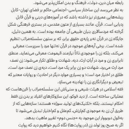
رابطه میان دین، دولت، فرهنگ و بدن امکان‌پذیر می‌شود.
به نظر می‌رسد این ساختار سیاسی–اجتماعی حاکم بر فضای تهران–کابل
ریشه‌هایی عمیق‌تر نیز داشته باشد که در آموزه‌های دینی و قرآن قابل
ردیابی است. قرآن، مانند بسیاری از متون مقدس، در بستری فرهنگی شکل
گرفته که مردسالاری بنیان طبیعی آن جامعه بوده است. به همین دلیل،
جایگاه زن در قرآن نه‌بر پایه‌ی حقوق برابر، که بر ستون سلسله‌مراتب تنظیم
شده است. برخی آیه‌های موجود در قرآن نه‌تنها مرد را سرپرست معرفی
می‌کند، بلکه زن را موجودی ذاتاً نیازمند قیمومت معرفی می‌نماید. منطق
نابرابری زن و مرد در آیاتِ ارث، دیه، شهادت و طلاق تکرار می‌شود: زن نصف
مرد ارث می‌برد، شهادت دو زن برابر یک مرد است، دیه‌ی زن نصف مرد است،
طلاق در اختیار مرد است؛ و بسیاری موارد دیگر در احادیث و روایات معتبر که
تبعیض و دیگرانگاری زن را نهادینه می‌سازد.
فقه اسلامی در هیئت شیعی و سنی‌اش این سلسله‌مراتب را قرن‌هاست که
عملیاتی ساخته است. از دید فوکو، این سازوکارهای انقیاد بر بدن زن فقط
احکام نیستند، بلکه «تکنیک‌های تولید سوژه» هستند؛ سازه‌هایی که از
طریق آن زن به موجودی کم‌ارزش، کم‌عقل و کم‌اختیار تبدیل می‌شود تا
به‌قول دوبووار این موجود به «جنس دوم» تغییر ماهیت بدهد.
اگر به صبح روز تولد زن (در روایت‌ها) نگاه کنیم خواهیم دید که روایت