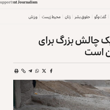
d
e
p
e
n
d
e
n
t
J
o
u
Support
r
n
a
l
i
s
m
گفت‌وگو
حقوق بشر
زنان
محیط زیست
ورزش
 چالش بزرگ برای
ان است