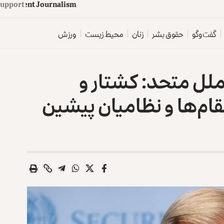
upport
d
e
p
e
n
d
e
n
t
J
o
u
r
n
a
l
i
s
m
گفت‌وگو
حقوق بشر
زنان
محیط زیست
ورزش
لل متحد: کشتار و
ام‌ها و نظامیان پیشین