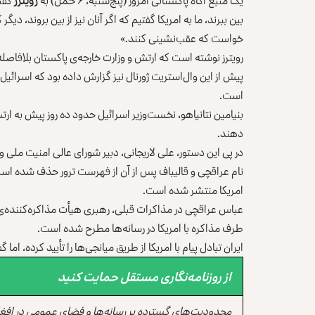
یک منبع آگاه پاکستانی امروز (پنج‌شنبه، ۶ حمل) به
رویترز
گفت
بین ببرند، ما به امریکا گفتیم که اگر آنان نیز از بین بروند، دی
خواست که عقب‌نشینی کنند.»
رویترز نوشته است که ارتش و وزارت خارجه‌ی پاکستان بلافاصل
پیش از این وال‌استریت ژورنال نیز گزارش داده بود که اسرائی
است.
بنیامین نتانیاهو، نخست‌وزیر اسرائیل حدود ده روز پیش به ارت
دهند.
در پی این دستور، علی لاریجانی، دبیر شورای عالی امنیت ملی 
نام عراقچی و قالیباف پس از آن از فهرست ترور حذف شده است 
امریکا منتشر شده است.
عباس عراقچی در مذاکرات قبلی، رهبری هیأت مذاکره‌کننده‌ی ایر
طرف مذاکره با امریکا در رسانه‌ها مطرح شده است.
ایران تبادل پیام با امریکا از طریق میانجی‌ها را تأیید کرده،
از روزنامه‌نگاری مستقل حمایت کنید
محدودیت‌های گسترده بر رسانه‌ها و فضای عمومی در افغ