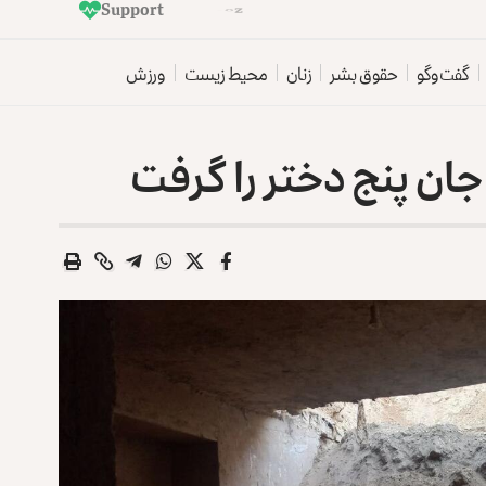
Support
E
t
i
l
a
a
t
r
o
z
p
e
گفت‌وگو
حقوق بشر
زنان
محیط زیست
ورزش
ان پنج دختر را گرفت