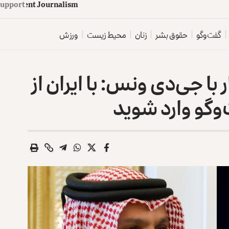
upport
d
e
p
e
n
d
e
n
t
J
o
u
r
n
a
l
i
s
m
گفت‌وگو
حقوق بشر
زنان
محیط زیست
ورزش
با جی‌دی ونس: با ایران از
وگو وارد شوید