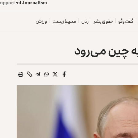
d
e
p
e
n
d
e
n
t
J
o
u
Support
r
n
a
l
i
s
m
گفت‌وگو
حقوق بشر
زنان
محیط زیست
ورزش
به چین می‌رود