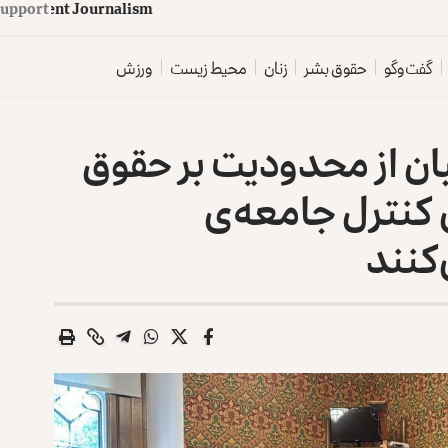
d
e
p
e
n
d
e
n
t
J
o
u
Support
r
n
a
l
i
s
m
گفت‌وگو
حقوق بشر
زنان
محیط زیست
ورزش
بان از محدودیت بر حقوق
ای کنترل جامعه‌ی
کنند