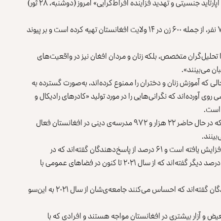
این گزارش با عنوان «هشدار: شهادت‌های زنان افغان درباره‌ی آپارتاید جنسیتی و تهدید فزاینده افراط‌گرایی» امروز (دوشنبه، ۲۸ ثور)
نهاد فراگیر گفته است که این گزارش را براساس مصاحبه با ۷۰۰ نفر، از جمله ۶۰۰ زن در ۱۴ ولایت افغانستان تهیه کرده است و بر پیوند
 تحلیل‌گران متخصص، بلکه زنان و مردان افغان نیز در واقعیت‌های
ان می‌بینند».
لی که آموزش زنان و دختران را ممنوع کرده‌اند، به‌صورت گسترده به
وی آورده‌اند که نگرانی‌هایی را در مورد تولید «کادرهای رادیکال و
 است.
این نهاد براساس یک گزارش وزارت معارف طالبان گفته است که در حال حاضر ۲۲ هزار و ۹۷۲ مدرسه‌ی دینی در افغانستان فعال
ینند.
طبق گزارش این نهاد، احساس ناامنی در میان شهروندان نیز افزایش یافته است و ۶۱ درصد از پاسخ‌دهندگان گفته‌اند که در
مکان‌های عمومی و خصوصی احساس امنیت نمی‌کنند و ۶۲ درصد دیگر گفته‌اند که از سال ۲۰۲۱ تا کنون در فضاهای عمومی با
در این گزارش همچنین آمده است که ۷۶ درصد از پاسخ‌دهندگان گفته‌اند که احساس می‌کنند جامعه‌ی‌شان از سال ۲۰۲۱ به‌ این‌سو
 و آزار بیشتری در افغانستان مواجه هستند و افرادی که با