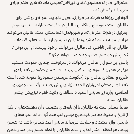
حکمرانی جبارانه محدودیت‌های غیرقابل‌ترمیمی دارد که هیچ حاکم جباری
نمی‌تواند رفعش کند.
آنچه این روزها در هرات، در جبرئیل، جریان دارد یک نمونه‌ی روشن برای
طالبان است؛ نمونه‌ای از ناکامی طالبان در حکومت جبارانه. اعتراض مردم
جبرئیل در هرات اعتراض تمام شهروندان افغانستان است. طالبان می‌توانند
در این نمونه ببینند که شهروندان این سرزمین از سیاست‌ها و اقدامات
طالبان چه‌قدر ناراضی‌ اند. طالبان می‌توانند از خود بپرسند: با این روش تا
کجا پیش خواهیم رفت و چه حاصل خواهیم کرد؟
پاسخ این سوال را طالبان می‌توانند در سرنوشت چندین حکومت مستبد
دیگر در همین کشورهای اسلامی ببینند. حتا همان حکومتی که قبله‌ی
فکری و اعتقادی طالبان بود (حکومت عربستان سعودی) متوجه شده است
که با اجبار محض نمی‌توان تا مدت زیادی پیش رفت. سرگذشت جمهوری
اسلامی ایران، زیر سایه‌ی استبداد مطلقه‌ی ولایت فقیه، نیز پیش چشم
طالبان است.
تقریبا مسلم است که طالبان، با آن باورهای متصلب و آن ذهنیت‌های تاریک،
از تاریخ و محیط معاصر خود هیچ درسی نخواهند گرفت. اما نمونه‌های
تاریخی زوال استبداد و جباریت می‌تواند مایه‌ی امید کسانی باشد که همین
روزها، هر لحظه، فشار تحقیر و ستم طالبان را با تمام جسم و در اعماق ذهن