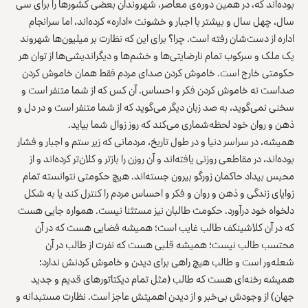
بوده‌اند که، در همین دوره‌ی معاصر، شهروندان بعضی کشورها را برای سی
سال، چهل سال و بیشتر با اجبار و خشونت «اداره» کرده‌اند، اما سرانجام
اداره از دست‌شان رفته است. چرا؟ برای این که نظارت بر میلیون‌ها شهروند
یک ملک و سرکوب تمام نارضایتی‌ها و خشم‌ها و دیگراندیشی‌ها از توان هر
حکومتی خارج است. خاموش کردن صدای مردم فقط همان خاموش کردن
صداست نه خاموش کردن فکر و احساس. آن کس که از شما متنفر است و
سخنی نمی‌گوید، به صد زبان دیگر می‌گوید که از شما متنفر است و در دل و
ذهن و روان خود لحظه‌شماری می‌کند که روز زوال شما بیاید.
همیشه، در سراسر دنیا و در طول تاریخ، مردمانی که زیر ستم و اجبار و فشار
بوده‌اند، در مقاطعی روزنی یافته‌اند و آن روزن را بازتر و کلان‌تر کرده‌اند و از
محبس بیداد حاکمان زورگو بیرون جسته‌اند. هیچ حکومتی نتوانسته تمام
زوایای زندگی و ذهن و روان و فکر و احساس مردم را کنترل کند یا به شکل
دلخواه خود درآورد. حکومت طالبان نیز مستثنا نیست. همواره جایی هست
که در آن کلاشینکف طالب غایب است؛ همیشه فضایی هست که در آن
محتسب طالب نیست؛ همیشه قلبی هست که نفرت از طالب در آن
شعله‌ور است و طالب هیچ راهی برای دیدن و خاموش کردنش ندارد؛
همیشه رخنه‌ای هست که طالب (مثل تمام دیکتاتورهای قدیم و جدید
جهان) از وجودش بی‌خبر و از دیدن اهمیتش عاجز است. نظارت مستبدانه و