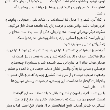
ترس، تهدید و فشار، حاضر نشدند کرامت انسانی خود را فراموش کنند. آنان
نشان دادند که می‌توان در تاریک‌ترین روزها نیز چراغ امید را روشن نگه
داشت.
در کنار آنان، شماری از مردان نیز ایستادند. این شاید یکی از مهم‌ترین پیام‌های
امروز هرات باشد. وقتی عزت و حرمت زنان یک جامعه هدف قرار می‌گیرد،
سکوت دیگر بی‌طرفی نیست. دفاع از زنان، دفاع از انسانیت است. دفاع از
این باور است که هیچ انسانی نباید به‌خاطر پوشش، عقیده یا سبک
زندگی‌اش تحقیر و سرکوب شود.
آنچه امروز در هرات رخ داد، تنها اعتراض به بازداشت چند زن نبود؛ اعتراض به
سال‌ها تحقیر، حذف و نادیده گرفته شدن بود. به همین دلیل است که
صدای هرات فراتر از مرزهای این شهر شنیده شد و بسیاری از چهره‌های
فرهنگی و مدنی نیز به آن واکنش نشان دادند. فرهاد دریا با اندوه و خشم از
وضعیت موجود نوشت و از سرنوشت کشوری پرسید که در چنگال خشونت
و افراطیت گرفتار مانده‌ است. این پرسش، در حقیقت پرسش میلیون‌ها
افغانستانی است.
با این همه، آنچه از امروز در ذهن‌ها باقی خواهد ماند، صدای گلوله‌ها
نیست؛ تصویر مردمی است که با دست‌های خالی برای دفاع از کرامت
انسانی به خیابان آمدند. تاریخ افغانستان پر از روزهای تلخ است، اما در میان