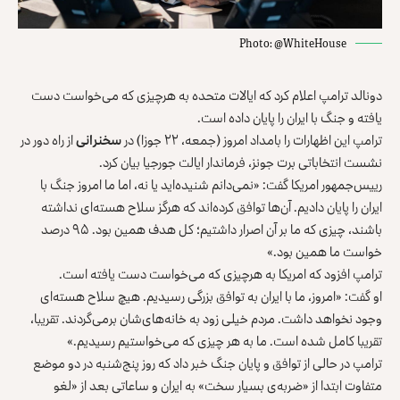
Photo: @WhiteHouse
دونالد ترامپ اعلام کرد که ایالات متحده به هرچیزی که می‌خواست دست
یافته و جنگ با ایران را پایان داده است.
ترامپ این اظهارات را بامداد امروز (جمعه، ۲۲ جوزا) در
سخنرانی
از راه دور در
نشست انتخاباتی برت جونز، فرماندار ایالت جورجیا بیان کرد.
رییس‌جمهور امریکا گفت: «نمی‌دانم شنیده‌اید یا نه، اما ما امروز جنگ با
ایران را پایان دادیم. آن‌ها توافق کرده‌اند که هرگز سلاح هسته‌ای نداشته
باشند، چیزی که ما بر آن اصرار داشتیم؛ کل هدف همین بود. ۹۵ درصد
خواست ما همین بود.»
ترامپ افزود که امریکا به هرچیزی که می‌خواست دست یافته است.
او گفت: «امروز، ما با ایران به توافق بزرگی رسیدیم. هیچ سلاح هسته‌ای
وجود نخواهد داشت. مردم خیلی زود به خانه‌های‌شان برمی‌گردند. تقریبا،
تقریبا کامل شده است. ما به هر چیزی که می‌خواستیم رسیدیم.»
ترامپ در حالی از توافق و پایان جنگ خبر داد که روز پنج‌شنبه در دو موضع
متفاوت ابتدا از «ضربه‌ی بسیار سخت» به ایران و ساعاتی بعد از «لغو