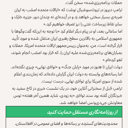
حملات برنامه‌ریزی‌‎شده» سخن گفت.
ترامپ دیروز در تروث‌سوشیال نوشت که «ایالات ‏متحده امشب به ایران
ضربه‌ی بسیار سختی خواهد زد و در آینده‌ای نه چندان دور، ‏جزیره خارک و
سایر نقاط زیرساخت نفتی را نیز تصرف خواهیم کرد.»
اما ساعاتی بعد، او در پیام دیگر اعلام کرد «با توجه به این‌که گفت‌وگوها با
جمهوری اسلامی به بالاترین سطح رهبری ایران منتقل شده و مورد تأیید
قرار گرفته است، من، به‌عنوان رییس‌جمهور ایالات متحده امریکا، حملات و
بمباران‌های برنامه‌ریزی‌شده علیه ایران را، که قرار بود امشب انجام شوند،
لغو کرده‌ام.»
دولت ایران تا هنوز در مورد «پایان جنگ» و «توافق نهایی» چیزی نگفته‌اند.
اما رسانه‌های وابسته به دولت ایران گزارش داده‌اند که زمان‌بندی اعلام
شده از سوی امریکا برای توافق نهایی، درست نیست.
ترامپ قبل از سخنرانی آنلاین خود، در یک نشست خبری در کاخ سفید به
خبرنگاران گفته بود سند توافق «به زودی، شاید همین آخر هفته» توس
معاونش جی‌دی‌ونس امضا خواهد شد.
از روزنامه‌نگاری مستقل حمایت کنید
محدودیت‌های گسترده بر رسانه‌ها و فضای عمومی در افغانستان،