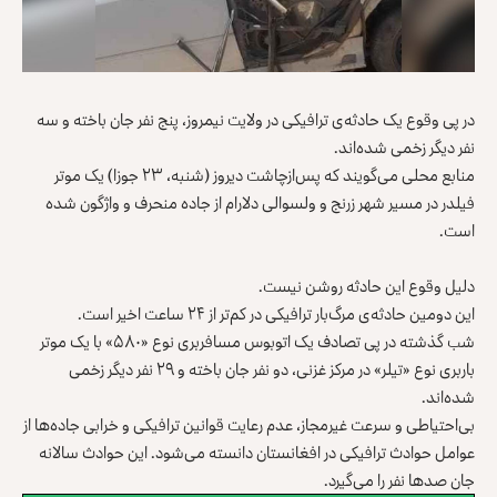
در پی وقوع یک حادثه‌ی ترافیکی در ولایت نیمروز، پنج نفر جان باخته ‏و سه
نفر دیگر زخمی شده‌اند.‏
منابع محلی می‌گویند که پس‌ازچاشت دیروز (شنبه، ۲۳ جوزا) یک ‏موتر
فیلدر در مسیر شهر زرنج و ولسوالی دلارام از جاده منحرف و ‏واژگون شده
است.‏
‏ ‏
دلیل وقوع این حادثه روشن نیست.‏
این دومین حادثه‌ی مرگ‌بار ترافیکی در کم‌تر از ۲۴ ساعت اخیر است.‏
شب گذشته در پی تصادف یک اتوبوس مسافربری نوع «۵۸۰» با یک ‏موتر
باربری نوع «تیلر» در مرکز غزنی، دو نفر جان باخته و ۲۹ ‏نفر دیگر زخمی
شده‌اند‎.‎
بی‌احتیاطی و سرعت غیرمجاز، عدم رعایت قوانین ترافیکی و خرابی ‏جاده‌ها از
عوامل حوادث ترافیکی در افغانستان دانسته می‌شود. این ‏حوادث سالانه
جان صدها نفر را می‌گیرد.‏