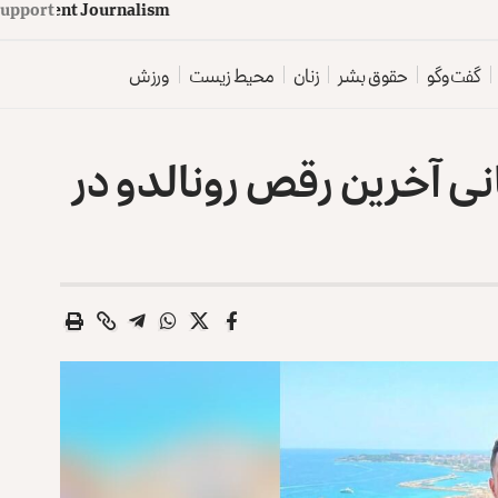
upport
d
e
p
e
n
d
e
n
t
J
o
u
r
n
a
l
i
s
m
گفت‌وگو
حقوق بشر
زنان
محیط زیست
ورزش
نی آخرین رقص رونالدو در