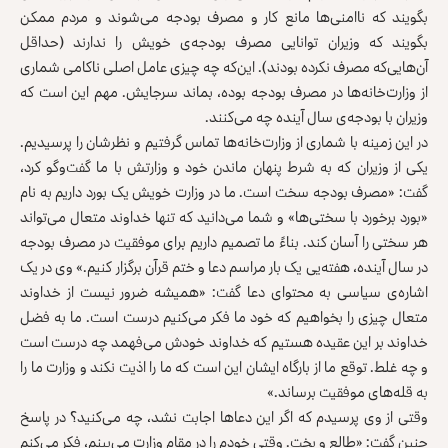
بگویند که ناامنی‌ها مانع کار و مصرف بودجه می‌شوند و مردم ممکن
بگویند که وزیران توانایی مصرف بودجه‌ی خویش را ندارند (حداقل
آن‌هایی‌که مصرف نکرده بودند). این‌که چه چیزی عامل اصلی ناکامی شماری
از وزارت‌خانه‌ها در مصرف بودجه بوده، بماند سرجایش. مهم این است که
وزیران با بودجه‌ی سال آینده چه می‌کنند.
در این زمینه با شماری از وزارت‌خانه‌ها تماس گرفتیم و نظرشان را پرسیدیم.
یکی از وزیران که به شرط پنهان ماندن خود و وزارتش با ما گفت‌وگو کرد،
گفت: «مصرف بودجه سخت است. ما در وزارت خویش یک بورد داریم به نام
«بورد برخورد با سختی‌ها» و شما می‌دانید که تنها خداوند متعال می‌تواند
هر سختی را آسان کند. بناءً ما تصمیم داریم برای موفقیت در مصرف بودجه
در سال آینده، هفته‌یی یک بار مراسم دعا و ختم قرآن برگزار کنیم.» وی در یک
اشاره‌ی سیاسی به محتوای دعا گفت: «همیشه ضرور نیست از خداوند
متعال چیزی را بخواهیم که خود ما فکر می‌کنیم درست است. ما به فضل
خداوند بر این عقیده هستیم که خداوند خودش می‌فهمد چه درست است
و چه غلط. توقع ما از بارگاه ایشان این است که ما را اذیت نکند و وزارت ما را
به قله‌های موفقیت برساند.»
وقتی از وی پرسیدم که اگر این دعاها اجابت نشد، چه می‌کنید؟ در پاسخ
چنین گفت: «طالع و بخت. وقتی خودم را در مقام وزارت می‌بینم، فکر می‌کنم