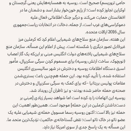
حامی تروریسم) صحیح است. روسیه به همسایه‌هایش یعنی گرجستان و
اوکراین تجاوز کرده است؛ از رژیم خون‌خوار بشار اسد و دشمنان ما در
افغانستان حمایت می‌کند و درگیر جنگ اطلاعاتی فعال علیه
دموکراسی‌های غرب است، از جمله، دخالت در انتخابات ریاست‌جمهوری
سال 2016 ایالات متحده.
این هفته، سازمان منع سلاح‌های شیمیایی اعلام کرد که کرملین مرز
غیرقابل تصور دیگری را شکسته است. پیش از اعلام این مسأله، سازمان منع
سلاح‌های شیمیایی یافته‌های دولت انگلیس مبنی بر این‌که یک گاز اعصاب
(نویچوک، ساخت ارتش روسیه) برای مسموم کردن سرگی سکریپال، مأمور
اسبق دستگاه اطلاعات روسیه و دخترش در شهر سالیسبری انگلیس
استفاده شده، را تأیید کرده بود. این حمله هم‌چنین باعث بستری‌شدن
مقامات پولیس بریتانیا –که برای کمک به سرگی سکریپال و دخترش در
صحنه‌ی حمله حاضر شده بودند- و نیز ناظران آن رویداد شد.
روسیه این اتهامات را رد کرده است اما شواهد بسیار زیادی [مبنی بر
دست‌داشتن کرملین در این حمله] موجود است. همین‌طور اهمیت این
حمله نیز بالا است: اکنون روسیه رسما مسوول حمله‌ی شیمیایی علیه یک
عضو ناتو در خاک ناتو است؛ نقض گستاخانه‌ی حاکمیت نزدیک‌ترین متحد ما.
این مسأله به یک پاسخ جدی از سوی امریکا نیاز دارد.