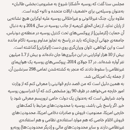
مجلس سنا گفت که روسیه «آشکارا شروع به مشروعیت‌بخشی طالبان»
به‌عنوان وسیله‌یی برای «تضعیف ایالات متحده و ناتو» کرده است.
علاوه برآن، جنگ غیرقانونی و غیراخلاقی روسیه علیه اوکراین هیچ نشانه‌یی
از پایان ندارد. از زمان الحاق کریمیه از جانب روسیه در سال 2014 و به دنبال
آن حمایت [کرملین] از پروکسی‌های تحت کنترل روسیه در منطقه‌ی دونباس،
جامعه‌ی جهانی آن‌چنان‌که باید در پاسخ به تجاوز مداوم روسیه ناکام مانده
است و این کوتاهی، تاوان ویران‌گری روی دست [اوکراین] گذاشته است.
بیش از 10 هزار اوکراینی در این درگیری‌ها جان داده‌اند و بیش از 1.7 میلیون
نفر آواره شده‌اند. در 17 جولای 2014، پروکسی‌های روسیه یک هواپیمای
غیرنظامی را سقوط دادند که منجر به کشته‌شدن تمامی 298 سرنشین آن،
از جمله یک امریکایی شد.
به همین دلیل است که من قصد دارم قوانینی را معرفی کنم که از وزارت
امور خارجه می‌خواهد در ظرف 90 روز مشخص کند که آیا فدراسیون روسیه
واجد شرایطی است که به‌عنوان یک دولت حامی تروریسم معرفی شود یا
خیر. اگر پاسخ بلی باشد، روسیه با محدودیت‌های مرتبط با کمک‌های
خارجی امریکا، ممنوعیت فروش و صادرات دفاعی امریکا، محدودیت‌های
فروش اقلام خاصی که هم موارد استفاده‌ی نظامی و هم استفاده‌ی
غیرنظامی دارند و سایر محدودیت‌های مالی و [دیگر محدودیت‌ها] روبه‌رو