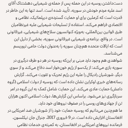
دست‌داشتن روسیه در این حمله پس از حمله‌ی شیمیایی دهشتناک آقای
اسد علیه مردم خودش در سوریه، تأیید شده است. اسد تنها به این خاطر در
قدرت است که کرملین برای او حمایت گسترده‌ی دیپلماتیک، نظامی و
اقتصادی فراهم می‌کند. استفاده از تسلیحات شیمیایی علیه غیرنظامیان
طبق قوانین بین‌المللی، به‌ویژه کنوانسیون سلاح‌های شیمیایی، غیرقانونی
است. در واقع، برنامه‌ی‌ شیمیایی غیرقانونی سوریه، بخشی از دلیل این
است که ایالات متحده هم‌چنان سوریه را به‌عنوان دولت حامی تروریسم
می‌شناسد.
شواهدی هم وجود دارد مبنی بر این‌که روسیه در هر دو طرف درگیری در
سوریه بازی می‌کند: از یک‌‌سو از رژیم خون‌خوار اسد دفاع می‌کند و از سوی
دیگر، شورشیان رادیکال را علیه این رژیم تحریک و تقویت می‌کند. گزارش‌
رسانه‌های خبری اوکراین نشان داده است که روسیه از دولت اسلامی (گروه
داعش) حمایت مادی می‌کند. این حمایت شامل کمک به این گروه در امر
سربازگیری نیز می‌شود. براساس این گزارش‌ها، دولت اسلامی اکنون هزاران
تن از جهادی‌های روسی را در صفوف نیروهای خود دارد.
ما هم‌چنین می‌دانیم که روسیه حمایت خود را از شورشیان ضد امریکایی در
افغانستان افزایش داده است. در 9 فبروری 2017، جنرال جان نیکلسون،
فرمانده نیروهای امریکایی در افغانستان، به کمیته‌ی خدمات نظامی