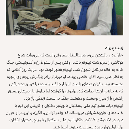
زینب پیرزاد
«بلا بود و برکشتن نی»، ضرب‌المثل معروفی است که می‌تواند شرح
کوتاهی از سرنوشت نیلوفر باشد. وقتی پس از سقوط رژیم کمونیستی جنگ
خانه به خانه در کابل شروع شد، نیلوفر هنوز کودک بود. در یک روز آفتابی که
به نظر نمی‌رسید اتفاق خاصی بیفتد، او دورتر از برادر بزر‌گترش روبه‌روی پنجره
نشسته بود. ناگهان صدای بلندی او را از جا کند و سقف را فرو ریخت: راکتی
که به خانه‌ی آن‌ها اصابت کرد، برادرش را گرفت؛ اما نیلوفر با زخم‌های عمیق
راهش را از میان وحشت و دهشت جنگ به سمت زندگی باز کرد.
نیلوفر بیات عضو تیم ملی بسکتبال با ویلچر دختران و کاپیتان این تیم با
خنده‌های جان‌بخش‌اش می‌رساند که چقدر توانایی، انگیزه و نیرو در او جریان
دارد. در ۲۸جولای ۲۰۱۷در جاکارتا تیم ملی بسکتبال با ویلچر دختران افغان،
برای اولین‌بار برنده مسابقات جنوب آسیا شد.