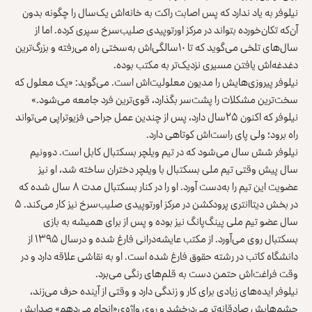
نیلوفر به یاد ندارد که پس اصابت راکت به خانه‌اش یک‌سال را چگونه بدون
آن‌که تکان‌خورده بتواند در مرکز اورتوپیدی صلیب‌سرخ سپری کرده. اما از
سال‌های تلخی می‌گوید که تا ۱۰سالگی‌اش به‌سختی راه می‌رفته و بزرگ‌ترین
دغدغه‌اش یافتن مسیری نزدیک‌تر به مکتب بوده.
نیلوفر پیروزی‌هایش را مدیون معلولیت‌اش است. می‌گوید: «یک معلول که
سخت‌ترین مشکلات را پشت‌سر بگذارد، قوی‌ترین فرد جامعه می‌شود.»
نیلوفر که اکنون ۲۵سال دارد، پس از چندین عمل جراحی فزیوتراپی می‌تواند
راه برود؛ ولی پای راست‌اش کوتاهی دارد.
نیلوفر شش سال می‌شود که در تیم ویلچر بسکتبال کابل است. دوونیم
سال پیش وقتی تیم ملی بسکتبال با ویلچر دختران ساخته شد، او نیز
عضویت این تیم را به‌دست آورد. او را در کنار بسکتبال مدت ۸ سال شده که
در بخش دیتاانتری پرودکشن در مرکز اورتوپیدی صلیب‌سرخ نیز کار می‌کند. ۵
سال عضو تیم ملی پینگ‌پانگ نیز بوده و پس از برای همیشه به بازی
بسکتبال روی می‌آورد. از مکتب عایشه‌درانی فارغ شده و درسال ۱۳۹۵ از
دانشگاه کاتب در رشته حقوق فارغ شده است. او به نقاشی علاقه دارد و در
وقت فراغت‌اش حتمن دست به قلم‌های رنگی می‌برد.
نیلوفر ایده‌های زیادی برای کار و زندگی دارد و وقتی از آینده حرف می‌زند،
چشم‌هایش صادقانه‌تر می‌درخشد و روی واژه‌ی«انجام می‌دهم» صدایش