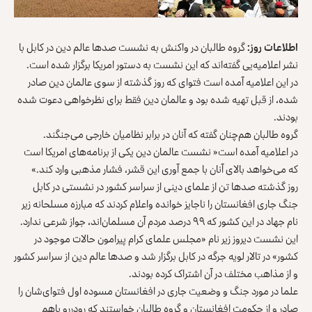
اطلاعات روز:
گروه طالبان در واکنش به نشست صدها عالم دین در کابل با
نشر اعلامیه‌یی گفته‌اند که این نشست به دستور امریکا برگزار شده است.
در این اعلامیه آمده است فتوای که روز گذشته از سوی عالمان دین صادر
شده، از قبل تهیه شده بود و عالمان دین فقط برای نظرخواهی دعوت شده
بودند.
گروه طالبان هم‌چنان گفته که آنان در برابر نظامیان خارجی می‌جنگند.
در اعلامیه آمده است« نشست عالمان دین یکی از برنامه‌های امریکا است
که می‌خواهد بالای آنان با جمع آوری این قشر، فشار مذهبی وارد کند.»
روز گذشته صدها تن از علمای دینی از سراسر کشور در نشستی در کابل
جنگ جاری افغانستان را ناجایز خوانده واعلام کردند که مبارزه مسلحانه زیر
نام جهاد در این کشور که ۹۹ درصد مردم آن مسلمان‌اند، جواز شرعی ندارد.
این نشست دیروز زیر نام «مجلس علمای کرام پیرامون حالات موجود در
کشور» در تالار لویه جرگه در کابل برگزار شد و صدها عالم دین از سراسر کشور
و از مذاهب مختلف در آن اشتراک کرده بودند.
علما در مورد جنگ و وضعیت جاری در افغانستان مسوده اول فتوای‌شان را
صادر و از حکومت افغانستان و گروه طالبان خواستند که رودررو باهم