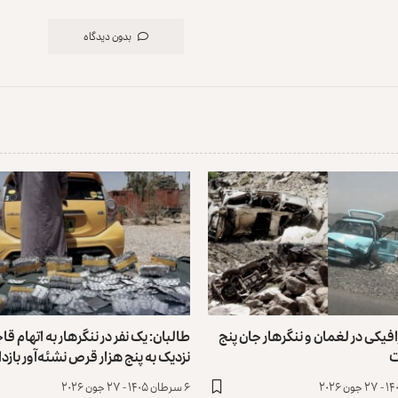
بدون دیدگاه
فیکی در لغمان و ننگرهار جان پنج
طالبان: یک نفر در ننگرهار به اتهام قا
ت
نزدیک به پنج هزار قرص نشئه‌آور با
۶ سرطان ۱۴۰۵ - ۲۷ جون ۲۰۲۶