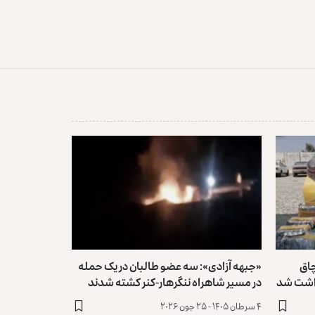
چاق
«جبهه آزادی»: سه عضو طالبان در یک حمله
زداشت شد
در مسیر شاهراه ننگرهار-کنر کشته شدند
۴ سرطان ۱۴۰۵ - ۲۵ جون ۲۰۲۶