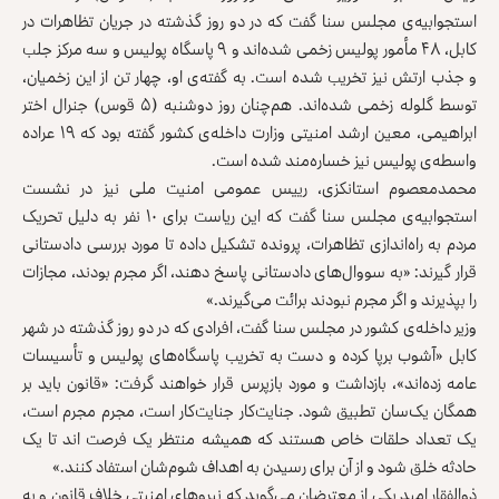
استجوابیه‌ی مجلس سنا گفت که در دو روز گذشته در جریان تظاهرات در
کابل، ۴۸ مأمور پولیس زخمی شده‌اند و ۹ پاسگاه پولیس و سه مرکز جلب
و جذب ارتش نیز تخریب شده است. به گفته‌ی او، چهار تن از این زخمیان،
توسط گلوله زخمی شده‌‌اند. هم‌چنان روز دوشنبه (۵ قوس) جنرال اختر
ابراهیمی، معین ارشد امنیتی وزارت داخله‌ی کشور گفته بود که ۱۹ عراده
واسطه‌ی پولیس نیز خساره‌مند شده است.
محمدمعصوم استانکزی، رییس عمومی امنیت ملی نیز در نشست
استجوابیه‌ی مجلس سنا گفت که این ریاست برای ۱۰ نفر به دلیل تحریک
مردم به راه‌اندازی تظاهرات، پرونده تشکیل داده تا مورد بررسی دادستانی
قرار گیرند: «‌به سووال‌های دادستانی پاسخ دهند، اگر مجرم بودند، مجازات
را بپذیرند و اگر مجرم نبودند برائت می‌گیرند.»
وزیر داخله‌ی کشور در مجلس سنا گفت، افرادی که در دو روز گذشته در شهر
کابل «آشوب برپا کرده و دست به تخریب پاسگاه‌های پولیس و تأسیسات
عامه زده‌اند»، بازداشت و مورد بازپرس قرار خواهند گرفت: «قانون باید بر
همگان یک‌سان تطبیق شود. جنایت‌کار جنایت‌کار است، مجرم مجرم است،
یک تعداد حلقات خاص‌ هستند که همیشه منتظر یک فرصت‌ اند تا یک
حادثه خلق شود و از آن برای رسیدن به اهداف شوم‌شان استفاد کنند.»
ذوالفقار امید یکی از معترضان می‌گوید که نیروهای امنیتی خلاف قانون و به