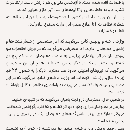
با ضمانت آزاده شده است. با آزادشدن علی‌پور، هوادارنش دست از تظاهرات
کشیدند و به خاطر رهایی او تا نیمه‌های شب تیراندازی هوایی کردند.
پس از این وزارت داخله‌ی کشور با «خشونت‌آمیز» خواندن این تظاهرات،
هرگونه تظاهرات را تا اطلاع بعدی این وزارت ممنوع اعلام کرد.
تلفات و خسارات
وزارت داخله و پولیس کابل می‌گویند که آمار مشخصی از شمار کشته‌ها و
زخمیان معترضان ندارند، اما معترضان می‌گویند که در جریان تظاهرات دور
روزه‌ی‌شان در اثر تیراندازی پولیس به سمت معترضان، دست‌کم پنج تن
کشته و بیشتر از ۵۰ نفر دیگر زخمی شده‌اند. همچنان این معترضان
می‌گویند که نیروهای امنیتی حدود صد معترض دیگر را به شمول ۲۳ فرد
زیر ۱۸ سال، بازداشت کرده‌اند. اما وزارت داخله‌ی کشور می‌گوید که در این
مدت پولیس صرف ۵۴ نفر را در پیوند به راه‌اندازی تظاهرات کابل بازداشت
کرده است.
در همین حال، معترضان در ولایت بامیان می‌گویند که در نتیجه‌ی شلیک
پولیس بر معترضان در این ولایت دو نفر کشته و ۱۵ نفر دیگر زخمی شده‌اند.
در ولایت دایکندی نیز بر اساس گفته‌های معترضان، یک نفر از سوی پولیس
زخمی شده‌ است.
ویس‌احمد برمک، وزیر داخله‌ی کشور روز سه‌شنبه (۶ قوس) در نشست