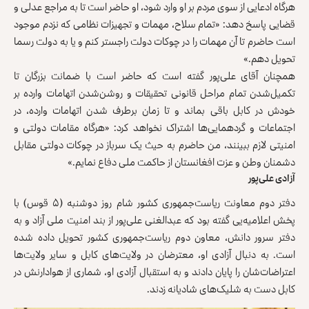
هرگاه ادعایی از سوی مردم بر او وارد شود، او حاضر است تا به مراجع عدلی و
قضایی پاسخ دهد: «تمام سلاح، مهمات و تجهیزات نظامی که نزدم موجود
است حاضرم تا آن مهمات را در چوکات دولت راجستر کنم و یا به دولت رسما
تحویل دهم.»
همچنان آقای علی‌پور گفته است که حاضر است با ضمانت بزرگان تا
تکمیل‌شدن تمام مراحل قانونی تحقیقات و روشن‌شدن اتهامات وارده بر
خودش در کابل باقی بماند و تا زمان برطرف شدن اتهامات وارده، در
اجتماعات و گردهمایی‌ها اشتراک نخواهد کرد: «هرگاه مقامات دولتی و
امنیتی لازم ببینند، من حاضرم به حیث یک سرباز در چوکات دولتی مقابل
دشمنان وطن و عزت افغانستان از حاکمت ملی دفاع نمایم.»
آزادی علی‌پور
دفتر دوم معاونت ریاست‌جمهوری کشور شام روز دوشنبه (۵ قوس) با
پخش اعلامیه‌یی گفته بود که عبدالغنی علی‌پور از بند امنیت ملی آزاد و به
دفتر سرور دانش، معاون دوم ریاست‌جمهوری کشور تحویل داده شده
است. به دنبال آزادی او، معترضان در ولایت‌های کابل و سایر ولایت‌ها
اعتراضات‌شان را پایان دادند و به استقبال آزادی او، شماری از هوادارنش در
کابل دست به شلیک‌های شادیانه زدند.