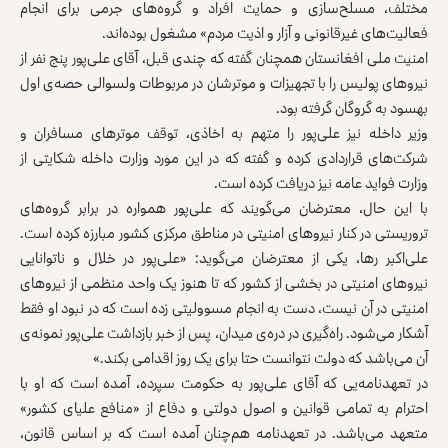
مختلف، مسلح‌سازی و حمایت افراد و گروه‌های جرمی برای انجام
فعالیت‌های غیرقانونی و آزار و اذیت مردم» مشغول بوده‌اند.
امنیت ملی افغانستان همچنان گفته که چندی قبل، آقای علی‌پور پنج نفر از
نیروهای پولیس را با تجهیزات و موتر‌شان در مربوطات ولسوالی حصه‌ی اول
بهسود به گروگان گرفته بود.
وزیر داخله نیز علی‌پور را متهم به اخاذی، توقف موترهای مسافران و
شرکت‌های قراردادی کرده و گفته که در این مورد وزارت داخله شکایتی از
وزارت فواید عامه نیز دریافت کرده است.
با این حال، معترضان می‌گویند که علی‌پور همواره در برابر گروه‌های
تروریستی در کنار نیروهای امنیتی در مناطق مرکزی کشور مبارزه کرده است.
علی‌اکبر رها، یکی از معترضان می‌گوید: «علی‌پور در خلال و ناتوانایی
نیروهای امنیتی در بخشی از کشور که تا هنوز یک واحد منظمی از نیروهای
امنیتی در آن نیست، دست به انجام مسوولیتی زده است که در نبود او فقط
آشکار می‌شود. راه‌گیری در دره‌ی میدان، پس از خبر بازداشت علی‌پور نمونه‌ی
آن می‌باشد که دولت نتوانست حتا برای یک روز اقدامی بکند.»
در تعهدنامه‌یی که آقای علی‌پور به حکومت سپرده، آمده است که او با
احترام به تمامی قوانین و اصول دولتی و دفاع از «منافع علیای کشور»
متعهد می‌باشد. در تعهد‌نامه هم‌چنان آمده است که بر اساس قانون،