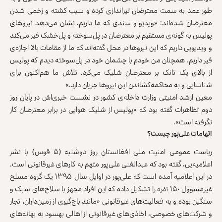
طور عمد به سمت معترضان تیراندازی کرده و سبب کشته و زخمی شدن
معترضان شده‌اند: «ویدیو و سندی که ما داریم، نشان می‌دهد نیروهای
پولیس به گونه‌ی مستقیم بر معترضان در پل‌سوخته و پل‌خشک فیر می‌کند
و ویدیویی داریم که این نیروها در محل گفته‌اند که ما از مقامات بالا اجازه‌ی
فیر داریم. همچنان من خودم با چشمان خود در پل‌سوخته دیدم که پولیس
از بالای یک تانک بر معترضان شلیک می‌کرد. تلاش ما هم‌اکنون برای
شناسایی و به محاکمه‌کشاندن این نیروها جریان دارد.»
معین ارشد امنیتی وزارت داخله‌ی کشور در نشست خبری‌اش در پایان روز
دوم تظاهرات گفته بود که «پولیس از شلیک هوایی در برابر معترضان کار
نگرفته است».
اتهامات علی‌پور چیست؟
ریاست عمومی امنیت ملی افغانستان روز دوشنبه (۵ قوس) با نشر
اعلامیه‌یی، گفته بود که عبدالغنی علی‌پور متهم به کارهای غیرقانونی است.
در این اعلامیه آمده است که علی‌پور در اوایل سال ۱۳۹۵ یک گروه مسلح
غیرمسوول ۱۵۰ نفره را تشکیل داده که این افراد مجهز با سلاح‌های سبک و
سنگین بوده‌ و به فعالیت‌های غیرقانونی «مانند باج‌گیری از زمین‌داران، تجار
و شرکت‌های خصوصی، اخاذی‌های غیرقانونی از اهالی بهسود به بهانه‌های