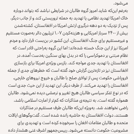
می‌شود.
به‌‌رغم این‌که شاید امروز گروه طالبان در شرایطی نباشد که بتواند دوباره
خاک امریکا تهدید نظامی یا تهدید به حمله تروریستی کند و از جانب دیگر،
پس از نزدیک به دو دهه درگیری ارتش امریکا در افغانستان، کشته‌شدن
بیش از ۲۴۰۰ سرباز امریکایی و هزینه‌کردن ۱.۰۷ تریلیون دالر به‌صورت مستقیم
و غیرمستقیم برای جنگ افغانستان، این کشور در بن‌بست قرار دارد و مردم
امریکا نیز از این جنگ خسته شده‌اند؛ اما این گروه به‌راحتی قادر است که
نظام مبتنی بر دموکراسی را که در بدل بهای سنگین به‌دست آمده، در
افغانستان با تهدید جدی مواجه کند. بازرس ویژه‌ی امریکا برای بازسازی
افغانستان نیز در تازه‌ترین گزارش خود گفته است که خطرهای جدی از جمله
فروپاشی حکومت پس از توافق صلح با طالبان و خروج نیروهای خارجی،
افغانستان را تهدید می‌کند. از طرف دیگر، این تهدید از این حیث جدی است
که در نوع تفکر سیاسی طالبان هیج تغییر و نرمشی دیده نمی‌شود. طالبان
همواره گفته است، به نتیجه‌ی مذاکرات که کم‌تر از امارت اسلامی باشد،
راضی نخواهند شد. به‌ویژه این‌که طالبان طرف مستقیم در مذاکرات
هستند، دولت افغانستان به حاشیه رانده شده است. گفت‌وگوهای ایالات
متحده و طالبان مقامات افغان را سرخورده کرده است و تهدیدی برای
مشروعیت حکومت دانسته می‌شود. رییس‌جمهور اشرف غنی هشدار داده