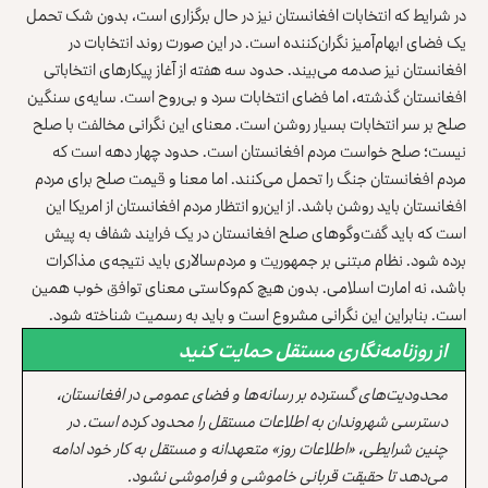
در شرایط که انتخابات افغانستان نیز در حال برگزاری است، بدون شک تحمل
یک فضای ابهام‌آمیز نگران‌کننده است. در این صورت روند انتخابات در
افغانستان نیز صدمه می‌بیند. حدود سه هفته از آغاز پیکارهای انتخاباتی
افغانستان گذشته، اما فضای انتخابات سرد و بی‌روح است. سایه‌ی سنگین
صلح بر سر انتخابات بسیار روشن است. معنای این نگرانی مخالفت با صلح
نیست؛ صلح خواست مردم افغانستان است. حدود چهار دهه است که
مردم افغانستان جنگ را تحمل می‌کنند. اما معنا و قیمت صلح برای مردم
افغانستان باید روشن باشد. از این‌رو انتظار مردم افغانستان از امریکا این
است که باید گفت‌وگوهای صلح افغانستان در یک فرایند شفاف به پیش
برده شود. نظام مبتنی بر جمهوریت و مردم‌سالاری باید نتیجه‌ی مذاکرات
باشد، نه امارت اسلامی. بدون هیچ کم‌وکاستی معنای توافق خوب همین
است. بنابراین این نگرانی مشروع است و باید به رسمیت شناخته شود.
از روزنامه‌نگاری مستقل حمایت کنید
محدودیت‌های گسترده بر رسانه‌ها و فضای عمومی در افغانستان،
دسترسی شهروندان به اطلاعات مستقل را محدود کرده است. در
چنین شرایطی، «اطلاعات روز» متعهدانه و مستقل به کار خود ادامه
می‌دهد تا حقیقت قربانی خاموشی و فراموشی نشود.