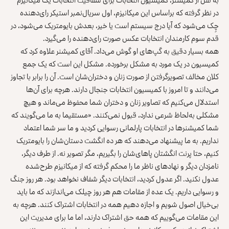
در نظر گرفته که براساس این میکانیزم، اول سریال‌نمبر استیکر رای‌دهنده
چِک می‌شود که آیا درج سیستم است یا خیر، بعدش بایومتریک می‌شود، در
قدم سوم کارمندان انتخابات عکس صورت رای‌دهنده را می‌گیرد.
همه بسیار دقیق به گپ‌های او گوش می‌داد. آقای کمیشنر علاوه کرد که
کمیسیون در یک مورد به مشکل برخورده. مشکل این است که یک جمع
کلان مخالف تصویرگرفتن از صورت زنان و دختران‌شان است. آن را برابر با تجاوز
می‌دانند و تا امروز با کمیسیون انتخابات جنجال دارند. هرچه برای آن‌ها
استدلال می‌کنیم که تصاویر زنان و دختران شما محفوظ می‌ماند و هیچ
مشکلی به‌لحاظ شرعی ندارد، قبول نمی‌کنند. «مستقیما به ما می‌گویند که
شما کمیشنرها در انتخابات پارلمانی رسوایی کردید و ما سر شما اعتماد
نداریم. به ما پیشنهاد می‌دهند که هر ده انگشت دستان‌شان را بایومتریک
کنیم، حتا پرنت انگشتان پاهای‌شان را بگیریم، مگر تصویر نه. از طرف دیگر،
نامزدان دیگر و نهادهای ناظر ما را محکم گرفته که از میکانیزم طرح‌شده
عدول نکنید. اگر عدول کردید، انتخابات دیگر شفاف نخواهد بود. هر روز جنگ
و رسوایی داریم. یک عده از مقامات هم هر روز چیلک می‌اندازند که ما باید
بی‌خیال اصول شویم و اجازه دهیم همه در انتخابات اشتراک کنند. هرچه به
این مقامات می‌گوییم که همه حق اشتراک دارند، اما ما برای مدیریت این