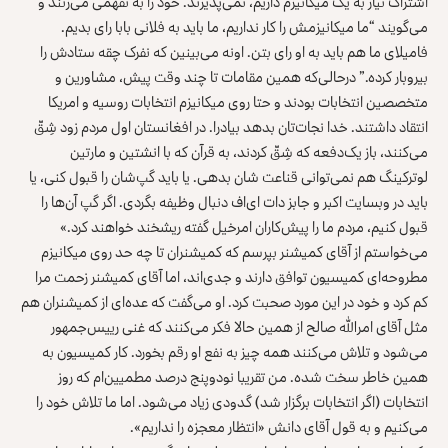
اشتراک نیاز به یک میکانیزم داریم، نمی‌پذیرند. خود را به نفهمی می‌زنند و
می‌گویند “ما میکانیزمش را کار نداریم، ما باید به فلانی بابا رای بدیم.
فامیلای ما هم باید به او رای بتن. اونه می‌بینین که نفرک چقه ستادش را
بیروبار کرده.” درحالی‌که همین مقامات تا چند وقت پیش، مشاورین و
متخصصین انتخابات بودند و حتا روی میکانیزم انتخابات روسیه و امریکا
انتقاد داشتند. خدا نجات‌تان بدهد بیادرا. در افغانستان اول مردم زود شِقّ
می‌کنند، باز یک‌دفعه که شِقّ کردند، به قرآن که با انشتین و مارتین
لوترکینگ هم نمی‌توانی قناعت شان بدهی. یا باید گپ‌شان را قبول کنی، یا
باید در وبسایت اکبر و جابز دات ای‌اف دنبال وظیفه بگردی. اگر گپ آن‌ها را
قبول کنیم، مردم ما را پیش‌کاران امرخیل گفته ریشخند خواهند کرد.»
می‌خواستم از آقای کمیشنر بپرسم که کمیشنران تا چه حد روی میکانیزم
مطروحه‌ای کمیسیون توافق دارند و جدی‌اند، اما آقای کمیشنر زحمت مرا
کم کرد و خود در این مورد صحبت کرد. او می‌گفت که عده‌ای از کمیشنران هم
مثل آقای امرالله صالح از همین حالا فکر می‌کنند که غنی رییس‌جمهور
می‌شود و تلاش می‌کنند همه چیز به نفع او رقم بخورد. کار کمیسیون به
همین خاطر سخت شده. من تقریبا نودوپنج درصد مطمیین‌ام که روز
انتخابات (اگر انتخابات برگزار شد) گدودی زیاد می‌شود. اما ما تلاش خود را
می‌کنیم و به قول آقای دانش «انتظار معجزه را نداریم».