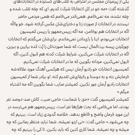
یکی از پیر‌مردان مجلس در اعتراض به تقلب‌های گسترده در انتخابات‌های
گذشته گفت «مه خو در کل انتخاباتا شرکت کدیم، ای که چقه تقلب شده و
چقه نشده، مه نمی‌فامم. همی‌قدر می‌فامم که همی مردمی حاضر
نیستند در انتخابات از صورت زنا و دخترای‌شان عکس گرفته شوه. خو والله
اگه در انتخابات هم بوفامن. مه اگه رییس‌جمهور یا رییس کمیسیون
انتخابات می‌بودم، اینا را رای‌دادن نمی‌ماندم. برای‌شان می‌گفتم که انتخابات
چورکردن پیسه بیت‌المال نیست که شما صورت‌تان را پُت کده بیایین و ببرین.
اگه در انتخابات شرکت می‌کنین، شرایط شرکت کدنه هم قبول کنین، اگه
قبول نمی‌کنین، مردانه بگویین که ما در انتخابات شرکت نمی‌کنیم.
کمیسیون انتخابات خو رادیو آرمان نیس که هرکسی آهنگ مورد علاقه‌شه
فرمایش بته و به دوستا و رفیقای‌ش تقدیم کنه. او بیادر شما از کمیسیون
انتخابات رادیو آرمان جور نکنین. کمیشنر صایب شما بگویین اگه مه اشتباه
میگم.»
کمیشنر کمیسیون گفت «حق با شماست حاجی صیب. کاش صد-دوصد نفر
بودند، اما می‌فامی که بحث هزارها نفر است. رییس‌جمهور هم می‌ترسد در
این مورد فرمان واضح و قاطع بدهد. خلاصه گدودی زیاد است. ببینیم که
چه می‌شود.» حاجی گفت: «نی ایتو نمیشه. شما نباید منتظر بمانین که چه
میشه و چه نمیشه. شما کاری کنین که باید بکنین. تا کی را ببینیم که چه