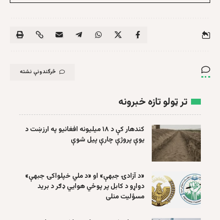
څرگندونې نشته
تر ټولو تازه خبرونه
کندهار کې د ۱۸ میلیونه افغانیو په ارزښت د
یوې پروژې چارې پیل شوې
«د آزادۍ جبهې» او «د ملي خپلواکۍ جبهې»
دواړو د کابل پر پوځي هوايي ډګر د برید
مسؤلیت منلی