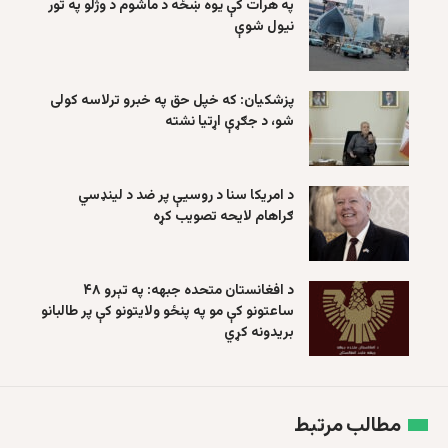
په هرات کې یوه ښځه د ماشوم د وژلو په تور
نیول شوې
پزشکیان: که خپل حق په خبرو ترلاسه کولی
شو، د جګړې اړتیا نشته
د امریکا سنا د روسیې پر ضد د لینډسي
ګراهام لایحه تصویب کړه
د افغانستان متحده جبهه: په تېرو ۴۸
ساعتونو کې مو په پنځو ولایتونو کې پر طالبانو
بریدونه کړي
مطالب مرتبط