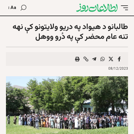
Aa
طالبانو د هیواد په دریو ولايتونو کې نهه
تنه عام محضر کې په دُرو ووهل
08/12/2023