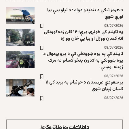
د هرمز تنګي د بندېدو دوام؛ د تېلو بیې بیا
لوړې شوې
08/07/2026
په تایلنډ کې خونړۍ ډزې؛ ۱۴ کلن زده‌کوونکي
اته کسان ووژل او بیا یې ځان وواژه
08/07/2026
تایلنډ کې په یوه ښوونځي کې د ډزو پرمهال د
یوه ښوونکي په ګډون پنځو کسانو ته مرګ
ژوبله اوښتې
08/07/2026
پر سعودي عربستان د حوثیانو په برید کې ۱۱
کسان ټپیان شوي
08/07/2026
د اطلاعات روز ملاتړ وکړئ