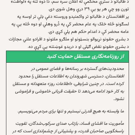
د طالبانو د سترې محکمې له اعلان سره سم، دا دوه تنه په «لواطت»
تورن وو چې هر يو يې ۳۹ درې وهل شوی دی.
پر افغانستان د طالبانو تر واکمنېدو وروسته دغې ډلې تر اوسه په
لسګونو ځله خلک په عام محضر کې په دُرو وهلي او دوه ځله يې په
عامه محضر کې د اعدام حکم هم پلي کړی دی.
د بشري حقونو نړيوالو بنسټونو او ملګرو ملتونو د افرادو علني مجازات
د بشري حقونو نقض ګڼلی او د درېدو غوښتنه يې کړې ده.
از روزنامه‌نگاری مستقل حمایت کنید
محدودیت‌های گسترده بر رسانه‌ها و فضای عمومی در
افغانستان، دسترسی شهروندان به اطلاعات مستقل را محدود
کرده است. در چنین شرایطی، «اطلاعات روز» متعهدانه و مستقل
به کار خود ادامه می‌دهد تا حقیقت قربانی خاموشی و فراموشی
نشود.
ما وابسته به هیچ قدرتی نیستیم و تنها برای مردم می‌نویسیم.
مأموریت ما افشای فساد، بازتاب صدای سرکوب‌شدگان، تقویت
پاسخگویی صاحبان قدرت، و پشتیبانی از چشم‌اندازی است که در