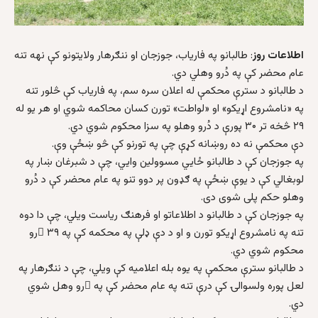
اطلاعات روز
: طالبانو په فارياب، جوزجان او ننګرهار ولايتونو کې نهه تنه
عام محضر کې په دُرو وهلي دي.
د طالبانو د سترې محکمې له اعلان سره سم، په فارياب کې څلور تنه
په «نامشروع اړيکو» او «لواطت» تورن کسان محاکمه شوي او هر يو له
۲۹ څخه تر ۳۰ پورې د دُرو وهلو په سزا محکوم شوي دي.
دې محکمې نه ده روښانه کړې چې په تورنو کې څو ښځې وې.
په جوزجان کې د طالبانو ځايي مسوولين وايي، چې د شبرغان ښار په
لوبغالي کې د يوې ښځې په ګډون پر دوو تنو په عام محضر کې د دُرو
وهلو حکم پلی شوی دی.
په جوزجان کې د طالبانو د اطلاعاتو او فرهنګ رياست ويلي، چې دا دوه
تنه په نامشروع اړيکو تورن و او د دې ډلې په محکمه کې په ۳۹ ُرو
محکوم شوي دي.
د طالبانو سترې محکمې په يوه بله اعلاميه کې ويلي، چې د ننګرهار په
لعل پوره ولسوالۍ کې درې تنه په عام محضر کې په ُرو وهل شوي
دي.