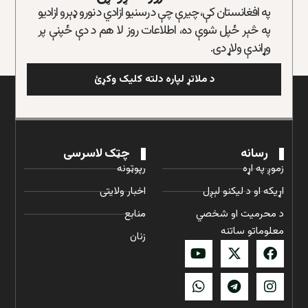
په افغانستان کې، چیرې چې د رسنیو ازادي د نورو ډېرو ازادیو
په څېر ځپل شوې ده، اطلاعات روز لا هم د دې ځپنې پر
وړاندې ولاړ دی.
د ملاتړ لپاره دلته کلیک وکړئ
رسانه
چټک لاسرسی
زموږ په اړه
رپوټونه
اړیکه او د لیکنو لېږل
اخبار ولایتی
د محرمیت او شخصي
منابع
معلوماتو ساتنه
زنان