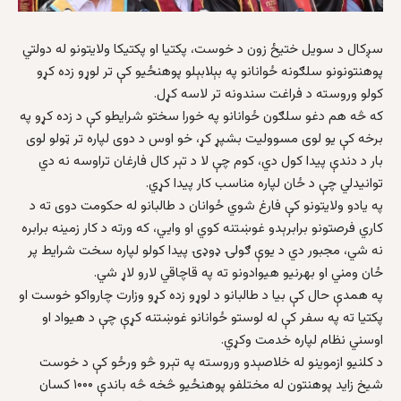
سږکال د سويل ختيځ زون د خوست، پکتيا او پکتيکا ولايتونو له دولتي
پوهنتونونو سلګونه ځوانانو په بېلابېلو پوهنځيو کې تر لوړو زده کړو
کولو وروسته د فراغت سندونه تر لاسه کړل.
که څه هم دغو سلګون ځوانانو په خورا سختو شرايطو کې د زده کړو په
برخه کې يو لوی مسووليت بشپړ کړ، خو اوس د دوی لپاره تر ټولو لوی
بار د دندې پيدا کول دي، کوم چې لا د تېر کال فارغان تراوسه نه دي
توانیدلي چې د ځان لپاره مناسب کار پیدا کړي.
په يادو ولايتونو کې فارغ شوي ځوانان د طالبانو له حکومت دوی ته د
کاري فرصتونو برابرېدو غوښتنه کوي او وايي، که ورته د کار زمينه برابره
نه شي، مجبور دي د يوې ګولۍ ډوډۍ پيدا کولو لپاره سخت شرايط پر
ځان ومني او بهرنيو هيوادونو ته په قاچاقي لارو لاړ شي.
په همدې حال کې بيا د طالبانو د لوړو زده کړو وزارت چارواکو خوست او
پکتيا ته په سفر کې له لوستو ځوانانو غوښتنه کړې چې د هيواد او
اوسني نظام لپاره خدمت وکړي.
د کلنيو ازموينو له خلاصېدو وروسته په تېرو څو ورځو کې د خوست
شيخ زايد پوهنتون له مختلفو پوهنځيو څخه څه باندې ۱۰۰۰ کسان