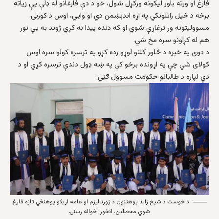
فارغ او ورته باور ليکونه ورکړل شول، خو د دې فارغانو له ډلې يې زياته
برخه د خپل راتلونکي په اړه اندېښمن دي او وايي، اوس د کورنۍ
مسووليتونه ور ترغاړې شوي او که دنده پيدا نه کړي ژوند به يې نور
هم له کړاونو سره مخ شي.
د دوی په خبره د څلور کلنو لوړو زده کړو په ترسره کولو سره اوس
کولای شي چې په اړونده برخو کې په ښه ډول دندې ترسره کړي او د
دې لپاره د طالبانو حکومت مسوول ګڼي.
د خوست د شیخ زاید پوهنتون د ژورنالیزم او عامه اړیکو پوهنځي تازه فارغ
شوي محصلین. انځور: خواله رسنۍ