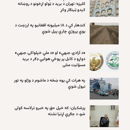
کلیزه؛ تهران د برید د ټولو اړخونو د روښانه
کېدو ټینګار وکړ
کندهار کې د ۱۸ میلیونه افغانیو په ارزښت د
یوې پروژې چارې پیل شوې
«د آزادۍ جبهې» او «د ملي خپلواکۍ جبهې»
دواړو د کابل پر پوځي هوايي ډګر د برید
مسؤلیت منلی
په هرات کې یوه ښځه د ماشوم د وژلو په تور
نیول شوې
پزشکیان: که خپل حق په خبرو ترلاسه کولی
شو، د جګړې اړتیا نشته