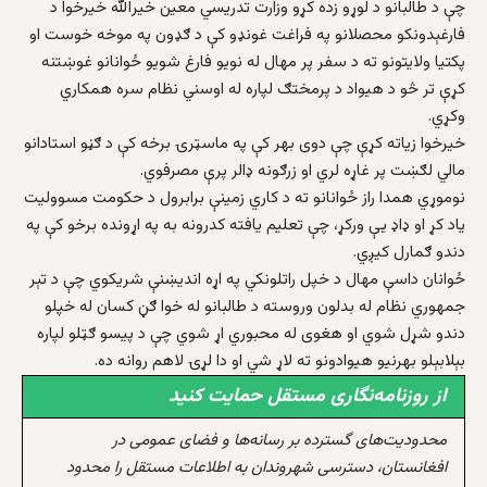
چې د طالبانو د لوړو زده کړو وزارت تدريسي معين خيرالله خيرخوا د
فارغېدونکو محصلانو په فراغت غونډو کې د ګډون په موخه خوست او
پکتيا ولايتونو ته د سفر پر مهال له نويو فارغ شويو ځوانانو غوښتنه
کړې تر څو د هيواد د پرمختګ لپاره له اوسني نظام سره همکاري
وکړي.
خيرخوا زياته کړې چې دوی بهر کې په ماسټرۍ برخه کې د ګڼو استادانو
مالي لګښت پر غاړه لري او زرګونه ډالر پرې مصرفوي.
نوموړي همدا راز ځوانانو ته د کاري زمينې برابرول د حکومت مسووليت
ياد کړ او ډاډ يې ورکړ، چې تعليم يافته کدرونه به په اړونده برخو کې په
دندو ګمارل کيږي.
ځوانان داسې مهال د خپل راتلونکي په اړه اندیښنې شريکوي چې د تېر
جمهوري نظام له بدلون وروسته د طالبانو له خوا ګڼ کسان له خپلو
دندو شړل شوي او هغوی له محبوري اړ شوي چې د پيسو ګټلو لپاره
بېلابېلو بهرنيو هيوادونو ته لاړ شي او دا لړۍ لاهم روانه ده.
از روزنامه‌نگاری مستقل حمایت کنید
محدودیت‌های گسترده بر رسانه‌ها و فضای عمومی در
افغانستان، دسترسی شهروندان به اطلاعات مستقل را محدود