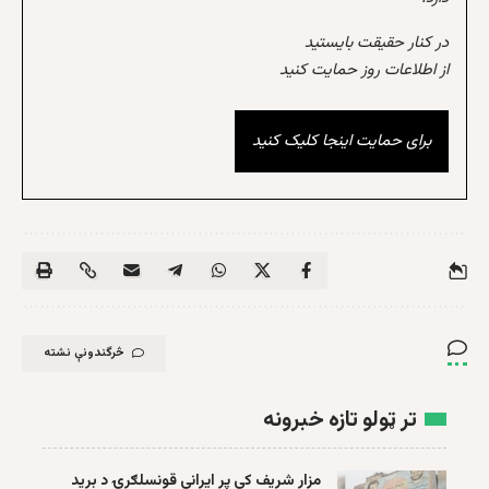
در کنار حقیقت بایستید
از اطلاعات روز حمایت کنید
برای حمایت اینجا کلیک کنید
څرگندونې نشته
تر ټولو تازه خبرونه
مزار شریف کې پر ایراني قونسلګرۍ د برید