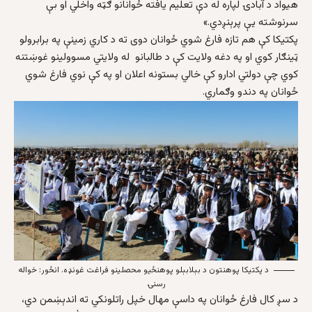
هيواد د آبادۍ لپاره له دې تعليم يافته ځوانانو ګټه واخلي او بې
سرنوشته يې پرېنږدي.»
پکتيکا کې هم تازه فارغ شوي ځوانان دوی ته د کاري زمينې په برابرولو
ټينګار کوي او په دغه ولايت کې د طالبانو له ولايتي مسوولينو غوښتنه
کوي چې دولتي ادارو کې خالي بستونه اعلان او په کې نوي فارغ شوي
ځوانان په دندو وګماري.
د پکتیکا پوهنتون د بېلابېلو پوهنځیو محصلینو فراغت غونډه. انځور: خواله
رسنۍ
د سږ کال فارغ ځوانان په داسې مهال خپل راتلونکي ته اندېښمن دي،