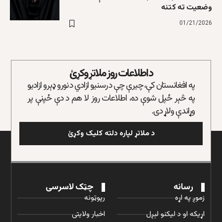
وضعیت ته کتنه
01/21/2026
د اطلاعات روز ملاتړ وکړئ
په افغانستان کې، چیرې چې د رسنیو ازادي د نورو ډېرو ازادیو
په څېر ځپل شوې ده، اطلاعات روز لا هم د دې ځپنې پر
وړاندې ولاړ دی.
د ملاتړ لپاره دلته کلیک وکړئ
رسانه
چټک لاسرسی
زموږ په اړه
رپوټونه
اړیکه او د لیکنو لېږل
اخبار ولایتی