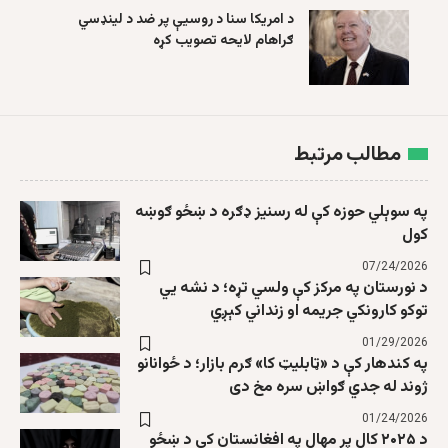
د امریکا سنا د روسیې پر ضد د لینډسي
ګراهام لایحه تصویب کړه
مطالب مرتبط
په سوېلي حوزه کې له رسنیز ډګره د ښځو ګوښه
کول
07/24/2026
د نورستان په مرکز کې ولسي تړه؛ د نشه يي
توکو کارونکي جریمه او زنداني کېږي
01/29/2026
په کندهار کې د «ټابلیټ کا» ګرم بازار؛ د ځوانانو
ژوند له جدي ګواښ سره مخ دی
01/24/2026
د ۲۰۲۵ کال پر مهال په افغانستان کې د ښځو