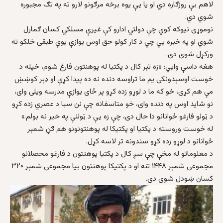
لاهم بې روزګاره دي او يا يې يوه برخه مرګونو لارو ته په تګ مجبوره
شوي دي.
نوموړی نيوکه کوي چې دولتي ادارو کې غیرې مسلکي کسان ګمارل
شوي او په خبره يې چې د کار کولو حق اوس يوازې يوې طبقی خلکو ته
ورکړل شوی دی.
هغه داسې وايي: «زه تېر کال د پکتيا له پوهنتون فارغ شوم، خپله د
خوست اوسېدونکی یم ما تراوسه دنده نه ده پیدا کړې او ډېر کوښښ
مې هم کړی، خو که ما د لوړو زده کړو پر ځای يوازې مدرسه ويلی وای،
نو شايد اوس په دنده وای، خو متاسفانه چې نن سبا د عصري زده کړو
د ټولو فارغو ځوانانو دا حال دی، چې زه يې د ټولنې په خیر نه بولم.»
له خوست وروسته د پکتيا او پکتيکا له پوهنتونونو هم ګڼ شمېر
ځوانانو د لوړو زده کړو سندونه تر لاسه کړل.
د معلوماتو له مخې چې سږ کال د پکتيا پوهنتون د فارغو محصلانو
مجموعی شمېر ۱۴۴۸ تنه او د پکتيکا پوهنتون بيا مجموعی شمېر ۳۲۰
کسان ښودل شوی دی.