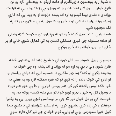
د شيخ زايد پوهنتون د ژورنالېزم او عامه اړيکو له پوهنځي تازه يو تن
فارغ ځوان رسول ګل اطلاعات روز ته وويل، چې ټولګيوالو يې له فراغت
وړاندې د دندې پيدا کېدو په اړه اندیښنه درلوده او په وينا يې که کاري
زمينه ورته برابره نه شي نو د ځان په شمول به يې ملګری بهر ته په
تګ مجبوره شي.
هغه وايي، د تحصيل کرده ځوانانو له وړتياوو دې حکومت ګټه واخلي
او هغه بستونه چې غیرې مسلکي کسان په کې ګمارل شوي خالي او پر
ځای دې نويو ځوانانو ته ځای ورکړي.
نوموړي وويل: «مونږ سږ کال دوره کې د شيخ زاهد له پوهنتون څخه
فارغ شوو، ولې د دې په اړه مو له وړاندې اندېښنه وه چې څوک به
وظيفه راکړي او کنه؟ زما ډېر ملګري دا تصميم لري که دولتي رياستونو
او ادارو کې څوک دنده را نه کړي نو که هره ممکنه لاره وه په هغې به
ځو، ځکه اوس راڅخه کور کې هم پيسې غواړي او دا يې حق هم دی.»
د رسول ګل په څېر د ډېرو نورو ځوانانو هم دغه کيسه روانه ده، په
خوست کې يو بل ځوان نورالله چې تر ليسانس کچې پورې يې په پکتيا
پوهنتون کې زده کړې بشپړې کړې، په اوسنيو شرايطو کې د دندې پيدا
کول خورا ستونزمن بولي او وايي، کوم ځوانان چې تېر کال فارغ شوي