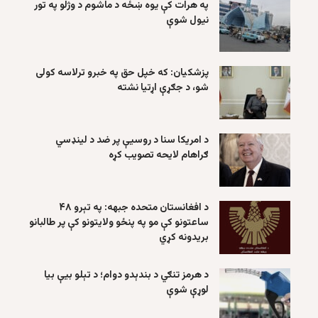
په هرات کې یوه ښځه د ماشوم د وژلو په تور
نیول شوې
پزشکیان: که خپل حق په خبرو ترلاسه کولی
شو، د جګړې اړتیا نشته
د امریکا سنا د روسیې پر ضد د لینډسي
ګراهام لایحه تصویب کړه
د افغانستان متحده جبهه: په تېرو ۴۸
ساعتونو کې مو په پنځو ولایتونو کې پر طالبانو
بریدونه کړي
د هرمز تنګي د بندېدو دوام؛ د تېلو بیې بیا
لوړې شوې