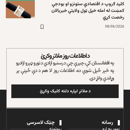
کلید ګروپ د اقتصادي ستونزو او بودجې
کمښت له امله خپل ټول ولایتي خبریالان
رخصت کړي
08/06/2026
د اطلاعات روز ملاتړ وکړئ
په افغانستان کې، چیرې چې د رسنیو ازادي د نورو ډېرو ازادیو
په څېر ځپل شوې ده، اطلاعات روز لا هم د دې ځپنې پر
وړاندې ولاړ دی.
د ملاتړ لپاره دلته کلیک وکړئ
رسانه
چټک لاسرسی
زموږ په اړه
رپوټونه