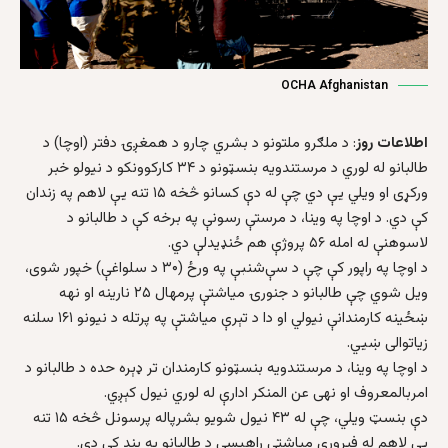
OCHA Afghanistan
اطلاعات روز
: د ملګرو ملتونو د بشري چارو د همغږۍ دفتر (اوچا) د
طالبانو له لوري د مرستندویه بنسټونو د ۳۴ کارکوونکو د نیولو خبر
ورکړی او ویلي یې دي چې له دې کسانو څخه ۱۵ تنه یې لاهم په زندان
کې دي. د اوچا په وینا، د مرستې رسونې په برخه کې د طالبانو د
لاسوهنې له امله ۵۶ پروژې هم ځنډیدلې دي.
د اوچا په راپور کې چې د سې‌شنبې په ورځ (۳۰ د سلواغې) خپور شوی،
ویل شوي چې طالبانو د جنورۍ میاشتې پرمهال ۲۵ نارینه او نهه
ښځینه کارمندانې نیولي او دا د تېرې میاشتې په پرتله د نیونو ۱۶۱ سلنه
زیاتوالی ښیي.
د اوچا په وینا، د مرستندویه بنسټونو کارمندان تر ډېره حده د طالبانو د
امربالمعروف او نهی عن المنکر ادارې له لوري نیول کېږي.
دې بنسټ ویلي، چې له ۴۳ نیول شویو بشرپاله پرسونل څخه ۱۵ تنه
یې لاهم له فبروري میاشتې راهیسې د طالبانو په بند کې دي.