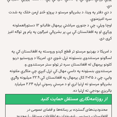
دي.
د دې دفتر په وینا، د بشرپالو مرستو د پروژو ځنډ اړمن خلک په شدت
سره اغېزمنوي.
اوچا ویلي، چې د جنورۍ میاشتې پرمهال طالبانو ۱۲ دستورالعملونه
ورکړي او په افغانستان کې یې پر بشرپالي غبرګون په پام وړ توګه اغېز
کړی دی.
د امریکا د بهرنیو مرستو تر قطع کېدو وروسته په افغانستان کې په
لسګونو مرستندوی بنسټونه تړل شوي دي. امریکا د وروستیو دریو
کلونو پرمهال له افغانستان سره تر ټولو ستر مرستندوی و.
مرستندوی بنسټونه په داسې مهال کې تړل کېږي چې ملګري ملتونه
وایي، چې د ۲۰۲۵ کال پرمهال په افغانستان کې ۲۲.۹ میلیونه وګړي
بشرپالو مرستو ته اړتیا لري او د مرستې رسونې لپاره ۲.۲۴ میلیارد
ډالریزې بودجې ته اړتیا ده.
از روزنامه‌نگاری مستقل حمایت کنید
محدودیت‌های گسترده بر رسانه‌ها و فضای عمومی در
افغانستان، دسترسی شهروندان به اطلاعات مستقل را محدود