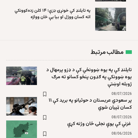
په تایلنډ کې خونړۍ ډزې؛ ۱۴ کلن زده‌کوونکي
اته کسان ووژل او بیا یې ځان وواژه
مطالب مرتبط
تایلنډ کې په یوه ښوونځي کې د ډزو پرمهال د
یوه ښوونکي په ګډون پنځو کسانو ته مرګ
ژوبله اوښتې
08/07/2026
پر سعودي عربستان د حوثیانو په برید کې ۱۱
کسان ټپیان شوي
08/07/2026
غزني کې یوې نجلۍ ځان وژنه کړې
08/06/2026