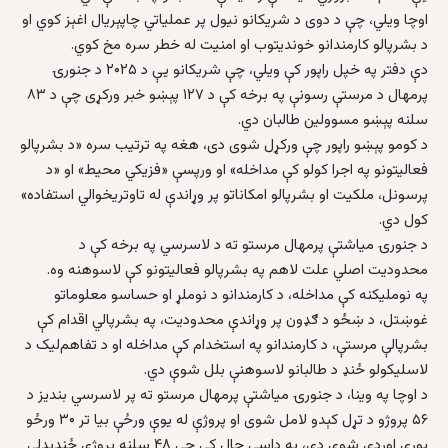
اوچا ویلي، چې د دوی د شریکانو نیول پر عملیاتي چاپېریال اغېز کوي او
د بشرپالو کارمندانو خوندیتوب او امنیت له خطر سره مخ کوي.
دې دفتر په خپل راپور کې ویلي، چې شریکانو یې د ۲۰۲۵ د جنورۍ
پرمهال د مرستې رسونې په برخه کې د ۱۲۷ پېښو خبر ورکړی چې د ۸۳
سلنه پېښو مسوولین طالبان دي.
د کومو پېښو راپور چې ورکړل شوی دی، هغه په ترتیب سره «د بشرپالو
فعالیتونو په اجرا کولو کې مداخله» او ورپسې «فزیکي محیط» او «د
پرسونل، ملکیت او بشرپالو امکاناتو پر وړاندې له تاوتریخوالي استفاده»
کول دي.
د جنورۍ میاشتې پرمهال مرستو ته د لاسرسي په برخه کې د
محدودیت اصلي علت لاهم په بشرپالو فعالیتونو کې لاسوهنه وه.
په نوملیکنه کې مداخله، د کارمندانو د نوملړ او حساسو معلوماتو
غوښتل، د ښځو د ګډون پر وړاندې محدودیت، په بشرپالي اقدام کې
بشرپالې مرستې، د کارمندانو په استخدام کې مداخله او د تفاهم‌لیک د
لاسلیکولو ځنډ د طالبانو لاسوهنې بلل شوې دي.
د اوچا په وینا، د جنورۍ میاشتې پرمهال مرستو ته پر لاسرسي بندیز د
۵۶ پروژو د تړل کېدو لامل شوی او پروژې له یوې ورځې بیا تر ۳۰ ورځو
پورې اوږدې شوې دي، په داسې حال کې چې ۴۸ سلنه پروژې ځنډیدلې