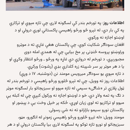
اطلاعات روز
: په تورخم بندر کې لسګونه لارۍ چې تازه مېوې او ترکاري
په کې بار دي، له تېرو څو ورځو راهیسې پاکستاني لوري درولي او د
اوښتو اجازه نه ورکوي.
افغان سوداګر شکایت کوي، چې پاکستان هغې غاړې ته د موټرو
وراوښتو پروسه ځنډنۍ پر مخ بیایي چې له همدې امله دوی
مجبورېږي، د تورخم له دروازې دې غاړه په ورځو ـ ورځو انتظار وکړي او
یا د هر موټر پر سر شپېته زره کلدارې بډې (رشوت) ورکړي.
د تازه مېوې یو سوداګر میرویس مومند نن (دوشنبه، ۱۷ د وږي)
اطلاعات روز ته وویل، چې له تېرو څلورو ورځو راهېسې د تورخم بندر له
ټول پلازې تر «شاګۍ» سیمې له تازه مېوو او سبزیجاتو بار لسګونه موټر
د تګ په تمه ولاړ دي، خو د اوښتو اجازه نه ورکول کېږې چې له کبله یې
میوو او ترکاریو ته لوی زیان اوړي، ځکه پر خپل وخت یې د پېښور او
پاکستان نورو سیمو بازارانو ته نه شي رسولی.
مومند وویل: «له تېرو څلورو ورځو راهیسې زمونږ له انګورو، مڼو،
سبزیجاتو او نورو تازه توکو په لسګونه لارۍ بیا پاکستان درولي او د هر