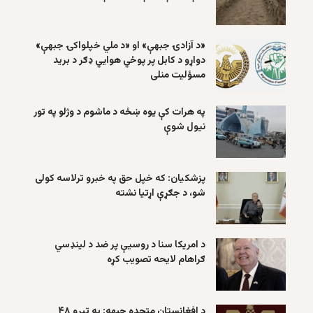
«د آزادۍ جبهې» او «د ملي خپلواکۍ جبهې»
دواړو د کابل پر پوځي هوايي ډګر د برید
مسؤلیت منلی
په هرات کې یوه ښځه د ماشوم د وژلو په تور
نیول شوې
پزشکیان: که خپل حق په خبرو ترلاسه کولی
شو، د جګړې اړتیا نشته
د امریکا سنا د روسیې پر ضد د لینډسي
ګراهام لایحه تصویب کړه
د افغانستان متحده جبهه: په تېرو ۴۸