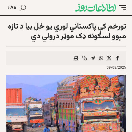
Aa
تورخم کې پاکستاني لوري یو ځل بیا د تازه
مېوو لسګونه ډک موټر درولي دي
09/08/2025