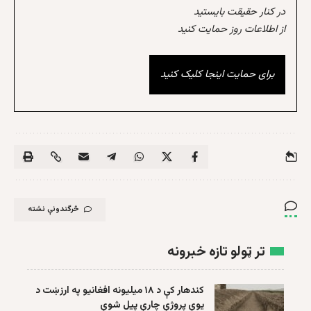
در کنار حقیقت بایستید
از اطلاعات روز حمایت کنید
برای حمایت اینجا کلیک کنید
څرگندونې نشته
تر ټولو تازه خبرونه
کندهار کې د ۱۸ میلیونه افغانیو په ارزښت د
یوې پروژې چارې پیل شوې