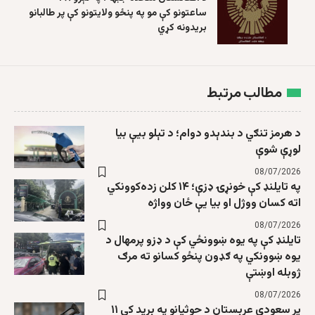
ساعتونو کې مو په پنځو ولایتونو کې پر طالبانو
بریدونه کړي
مطالب مرتبط
د هرمز تنګي د بندېدو دوام؛ د تېلو بیې بیا
لوړې شوې
08/07/2026
په تایلنډ کې خونړۍ ډزې؛ ۱۴ کلن زده‌کوونکي
اته کسان ووژل او بیا یې ځان وواژه
08/07/2026
تایلنډ کې په یوه ښوونځي کې د ډزو پرمهال د
یوه ښوونکي په ګډون پنځو کسانو ته مرګ
ژوبله اوښتې
08/07/2026
پر سعودي عربستان د حوثیانو په برید کې ۱۱