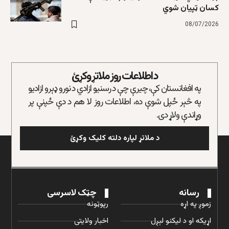
کسان ټپیان شوي
08/07/2026
د اطلاعات روز ملاتړ وکړئ
په افغانستان کې، چیرې چې د رسنیو ازادي د نورو ډېرو ازادیو
په څېر ځپل شوې ده، اطلاعات روز لا هم د دې ځپنې پر
وړاندې ولاړ دی.
د ملاتړ لپاره دلته کلیک وکړئ
رسانه
چټک لاسرسی
زموږ په اړه
رپوټونه
اړیکه او د لیکنو لېږل
اخبار ولایتی