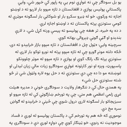
یو بل سوداګر چې نه غواړي نوم یې په راپور کې خپور شي، وایي
پاکستاني پولیس یوازې د افغانستان د تازه مېوو بار لاریو ته د اوښتو
اجازه نه ورکوي، خو له ډبرو سکرو بار او شوکاڼي بار لسګونه موټرې له
کومې ستونزې پرته پاکستان ته د اوښتو اجازه لري.
د ده په خبره، تر هغه چې پوليسو ته پيسې ورنه کړل شي، د لارې
بندېدو او ګڼې ګوڼې ډېروالی بهانه کوي.
سرچینه وایي: «ټول چل د افغانستان د تازه مېوو بازار خرابېدو ته دی،
ځکه دلته مونږ ګورو چې له تازه مېوو پرته له نورو توکو بار لارۍ له
ستونزې پرته تګ راتګ کوي او یوازې د تازه مېوو له موټر چلوونکو
پاسپورټ، وېزه او نور کارتونه غواړي سوداګرو زیات مالي زیان لیدلی او
غوښتنه مو دا ده چې دې ستونزې ته د حل یوه لاره ولټول شي تر څو
شته ستونزې حل شي.»
په همدې حال کې د ننګرهار ولايت د سوداګرۍ خونې د مديره هيئت
غړی زلمي اعظمي هم مني، چې په تورخم ښارګوټي کې له تازه مېوو او
سبزیجاتو بار لسګونه لارۍ درول شوي چې ځینې د خرابېدو له ګواښ
سره مخ دي.
نوموړی که څه هم په تورخم کې د پاکستان پولیسو له لوري د فساد
موجوديت نه ردوي، خو ټينګار کوي چې دواړه لوري دې د سوداګرۍ په