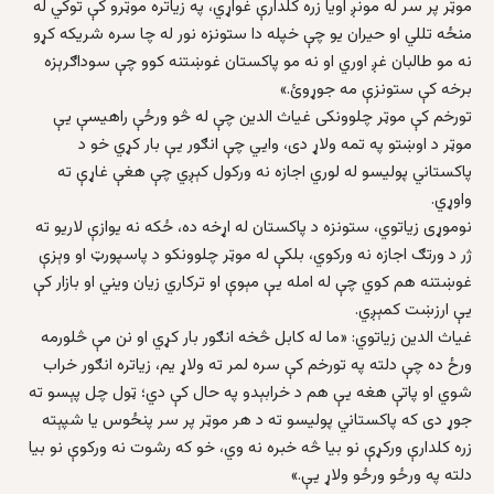
موټر پر سر له مونږ اویا زره کلدارې غواړي، په زیاتره موټرو کې توکي له
منځه تللي او حیران یو چې خپله دا ستونزه نور له چا سره شریکه کړو
نه مو طالبان غږ اوري او نه مو پاکستان غوښتنه کوو چې سوداګرېزه
برخه کې ستونزې مه جوړوئ.»
تورخم کې موټر چلوونکی غیاث الدین چې له څو ورځې راهیسې یې
موټر د اوښتو په تمه ولاړ دی، وایي چې انګور یې بار کړي خو د
پاکستاني پولیسو له لوري اجازه نه ورکول کېږي چې هغې غاړې ته
واوړي.
نوموړی زیاتوي، ستونزه د پاکستان له اړخه ده، ځکه نه یوازې لاریو ته
ژر د ورتګ اجازه نه ورکوي، بلکې له موټر چلوونکو د پاسپورټ او وېزې
غوښتنه هم کوي چې له امله یې مېوې او ترکاري زیان ویني او بازار کې
یې ارزښت کمېږي.
غیاث الدین زیاتوي: «ما له کابل څخه انګور بار کړي او نن مې څلورمه
ورځ ده چې دلته په تورخم کې سره لمر ته ولاړ یم، زیاتره انګور خراب
شوي او پاتې هغه یې هم د خرابېدو په حال کې دي؛ ټول چل پېسو ته
جوړ دی که پاکستاني پولیسو ته د هر موټر پر سر پنځوس یا شپېته
زره کلدارې ورکړې نو بیا څه خبره نه وي، خو که رشوت نه ورکوې نو بیا
دلته په ورځو ورځو ولاړ یې.»