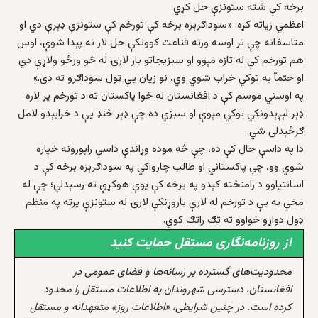
برخه کې شته ستونزې حل کړي.
اعظمي زیاته کړه: «سوداګرېزه برخه کې تورخم کې ستونزې ډېرې دي او
متاسفانه چې تر اوسه ورته قناعت کوونکې حل لار نه پېدا شوې، اوس
هم تورخم کې له تازه مېوو او سبزیجاتو بار لارۍ له څو ورځو ولاړې دي
او حتمآ به توکي خراب شوي وي، نو زیان یې ټول سوداګرو ته دی.»
په اوسني موسم کې د افغانستان له خوا پاکستان ته د تورخم پر لاره
ډېر لېږېدونکي توکي مېوې او سبزي ده چې ډېر ځنډ يې د خرابېدو لامل
ګرځېدلی شي.
دا په داسې حال کې ده، چې څه موده وړاندې داسې راپورونه خپاره
شوي وو، چې پاکستاني او طالب چارواکي په سوداګرېزه برخه کې د
اسانتیاوو د رامنځته کېدو په برخه کې یوې هوکړې ته رسېدلي؛ چې له
مخې به یې د تورخم له لارې باروړنکې لارۍ له ستونزې پرته په منظم
ډول دواړو خواوو ته تګ راتګ کوي.
از روزنامه‌نگاری مستقل حمایت کنید
محدودیت‌های گسترده بر رسانه‌ها و فضای عمومی در
افغانستان، دسترسی شهروندان به اطلاعات مستقل را محدود
کرده است. در چنین شرایطی، «اطلاعات روز» متعهدانه و مستقل