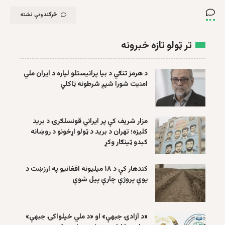
څرگندونې نشته
تر ټولو تازه خبرونه
د هرمز تنګي د بیا پرانیستلو لپاره د ایران ملي
امنیت شورا شپږ شرطونه ټاکلي
مزار شریف کې پر ایراني قونسلګرۍ د برید
کلیزه؛ تهران د برید د ټولو اړخونو د روښانه
کېدو ټینګار وکړ
کندهار کې د ۱۸ میلیونه افغانیو په ارزښت د
یوې پروژې چارې پیل شوې
«د آزادۍ جبهې» او «د ملي خپلواکۍ جبهې»