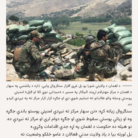
د لغمان د ولایتي شورا یو بل غړی ګلزاز سنګروال وایي، تازه د یکشنبې په سهار
د لغمان د مرکز مهترلام اړوند الینګار په مسیر د «میدانۍ نوې کلا او ګټل» امنیتي
پوستې وسله والو طالبانو ته تسلیم شوې دي او جګړه کرار کرار مرکز ته په نیږدې کیدو
ده.
سنګروال زیاته کړه: «نن سهار مرکز ته نیږدې امنیتي پوستو باندې جګړه
وه او زیاتې پوستې سقوط شوې او جګړه دوام لري او مرکز ته نیږدې ده.
نو هیله ده حکومت د لغمان په اړه جدي اقدامات وکړي.»
بل لورته بیا د یاد ولایت مدني فعالان د عامو خلکو وضعیت ته