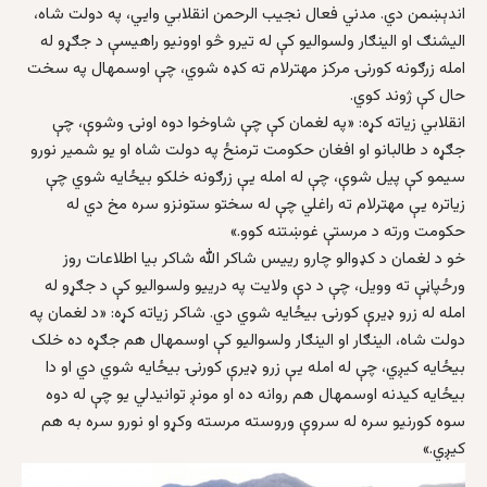
اندېښمن دي. مدني فعال نجیب الرحمن انقلابي وایي، په دولت شاه،
الیشنګ او الینګار ولسوالیو کې له تیرو څو اوونیو راهیسې د جګړو له
امله زرګونه کورنۍ مرکز مهترلام ته کډه شوي، چې اوسمهال په سخت
حال کې ژوند کوي.
انقلابي زیاته کړه: «په لغمان کې چې شاوخوا دوه اونۍ وشوې، چې
جګړه د طالبانو او افغان حکومت ترمنځ په دولت شاه او یو شمیر نورو
سیمو کې پیل شوې، چې له امله یې زرګونه خلکو بیځایه شوي چې
زیاتره یې مهترلام ته راغلي چې له سختو ستونزو سره مخ دي له
حکومت ورته د مرستې غوښتنه کوو.»
خو د لغمان د کډوالو چارو رییس شاکر الله شاکر بیا اطلاعات روز
ورځپاڼې ته وویل، چې د دې ولایت په درییو ولسوالیو کې د جګړو له
امله له زرو ډیرې کورنۍ بیځایه شوي دي. شاکر زیاته کړه: «د لغمان په
دولت شاه، الینګار او الینګار ولسوالیو کې اوسمهال هم جګړه ده خلک
بیځایه کیږي، چې له امله یې زرو ډیرې کورنۍ بیځایه شوي دي او دا
بیځایه کیدنه اوسمهال هم روانه ده او مونږ توانیدلي یو چې له دوه
سوه کورنیو سره له سروې وروسته مرسته وکړو او نورو سره به هم
کیږي.»