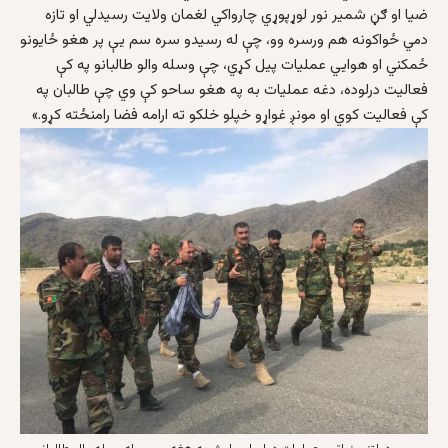
ضیا او ګڼ شمیر نور لوړپوړي چارواکي لغمان ولایت رسیدلي او تازه
دمي ځواکونه هم ورسره وو، چې له رسیدو سره سم یې پر هغو ځایونو
ځمکني او هوایي عملیات پیل کړي، چې وسله والو طالبانو په کې
فعالیت درلوده، دغه عملیات به په هغو ساحو کې وي چې طالبان په
کې فعالیت کوي او مونږ غواړو خپلو خلکو ته ارامه فضا رامنځته کړو.»