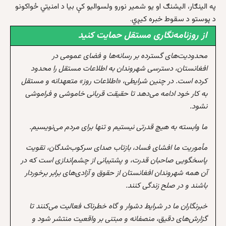
په الینګار، الیشنګ او یو شمیر نورو ولسوالیو کې بیا د امنیتي ځواکونو
د پوستو د سقوط خبره کیږي.
از روزنامه‌نگاری مستقل حمایت کنید
محدودیت‌های گسترده بر رسانه‌ها و فضای عمومی در
افغانستان، دسترسی شهروندان به اطلاعات مستقل را محدود
کرده است. در چنین شرایطی، «اطلاعات روز» متعهدانه و مستقل
به کار خود ادامه می‌دهد تا حقیقت قربانی خاموشی و فراموشی
نشود.
ما وابسته به هیچ قدرتی نیستیم و تنها برای مردم می‌نویسیم.
مأموریت ما افشای فساد، بازتاب صدای سرکوب‌شدگان، تقویت
پاسخگویی صاحبان قدرت، و پشتیبانی از چشم‌اندازی است که در
آن همه شهروندان افغانستان از حقوق و آزادی‌های برابر برخوردار
باشند و در صلح زندگی کنند.
خبرنگاران ما در شرایط دشوار و گاه خطرناک فعالیت می‌کنند تا
گزارش‌های دقیق، منصفانه و مبتنی بر واقعیت منتشر شود و