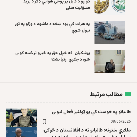
دواړو د کابل پر پوځي هوايي ډګر د برید
مسؤلیت منلی
په هرات کې یوه ښځه د ماشوم د وژلو په تور
نیول شوې
پزشکیان: که خپل حق په خبرو ترلاسه کولی
شو، د جګړې اړتیا نشته
مطالب مرتبط
طالبانو په خوست کې یو ټولنیز فعال نیولی
08/06/2026
ملګري ملتونه: طالبانو ته د افغانستان د څوکۍ