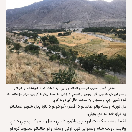
مدني فعال نجیب الرحمن انقلابي وایي، په دولت شاه، الیشنګ او الینګار
ولسوالیو کې له تیرو څو اوونیو راهیسې د جګړو له امله زرګونه کورنۍ مرکز مهترلام ته
کډه شوي، چې اوسمهال په سخت حال کې ژوند کوي.
بل لورته وسله والو طالبانو د افغان ځواکونو د تازه پيل شویو عملیاتو
په تړاو څه نه دي ویلي.
لغمان ته د حکومت لوړپوړی پلاوی داسې مهال سفر کوي، چې د دې
ولایت دولت شاه ولسوالۍ تیره اونۍ وسله والو طالبانو سقوط کړه او