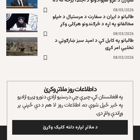
سپارل د غړو هېوادونو د اجنډا برخه نه ده
08/05/2026
طالبانو د ایران د سفارت د مرستیال د خپلو
مخالفانو په اړه د څرګندونو هرکلی وکړ
08/03/2026
طالبانو په کابل کې د امېد سبز ښارګوټي د
تخلیې امر کړی
08/03/2026
د اطلاعات روز ملاتړ وکړئ
په افغانستان کې، چیرې چې د رسنیو ازادي د نورو ډېرو ازادیو
په څېر ځپل شوې ده، اطلاعات روز لا هم د دې ځپنې پر
وړاندې ولاړ دی.
د ملاتړ لپاره دلته کلیک وکړئ