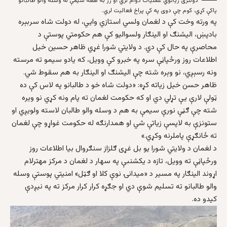
دولتزی زیاتوي عملیات دوام لري او ژر به هغه سیمې له وسله والو طالبانو
پاکې کړي، کوم چې دوی په کې پراخ فعالیت لري.
په ورته وخت کې د لغمان ولسي استازي وایي، له دولت شاه سربېره
بادپښ، الیشنګ او الینګار ولسوالیو کې هم حکومتي پوستې د
محاصرې په حال کې دي. د ولایتي شورا غړي ظاهر حسین خیل
اطلاعات روز ورځپاڼې سره په خبرو کې وویل، که یادو سیمو ته مرسته
ونه رسېږي، نو وېره شته چې الیشنګ او الینګار به هم سقوط شي.
ظاهر حسن خیل زیاته کړه: «دولت شاه خو د طالبانو په لاس کې ده
ټولې لارې یې تړلي دي او که حکومت لغمان ته پام ونه کړي نو ویره
شته چې ګڼې نورې سیمې به هم د وسله والو طالبان لاسته ولویږي او
ستونزې به لاپسې زیاتې شي او همدارنګه له حکومت غواړو چې لغمان
ته ځانګړې پاملرنه وکړي.»
د لغمان د ولایتي شورا یو بل غړی ګلزاز سنګروال بیا اطلاعات روز
ورځپاڼې ته وویل، تازه د یکشنبې په سهار د لغمان د مرکز مهترلام
اړوند الینګار په مسیر د «میدانۍ نوې کلا او ګټل» امنیتي پوستې وسله
والو طالبانو ته تسلیم شوې دي او جګړه کرار کرار مرکز ته په نیږدې
کیدو ده.