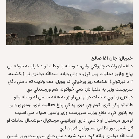
خبریال: جان اغا صالح
د لغمان ولایت چارواکي وایي، د وسله والو طالبانو د ځپلو په موخه یې
پراخ چاڼيز عملیات پيل کړل. د والي ویاند اسدالله دولتزي نن (یکشنبه،
۲ د غبرګولي) اطلاعات روز ورځپاڼې ته وویل، دغه ولایت ته د ملي دفاع
سرپرست وزیر په ملتیا تازه دمي ځواکونه هم وررسېدلي دي.
دولتزی زیاتوي عملیات دوام لري او ژر به هغه سیمې له وسله والو
طالبانو پاکې کړي، کوم چې دوی په کې پراخ فعالیت لري. نوموړی وایي
په پلاوي کې د دفاع وزارت سرپرست وزیر یاسین ضیا د ملي امنیت
لومړی مرستیال او د دغې ادارې اوپراتیفي مرستیال خوشحال سادات او
ګڼ شمېر نور نظامي مسوولین ګډون لري.
اسدالله دولتزي زیاته کړه: «تېره شپه د ملي دفاع سرپرست وزیر یاسین