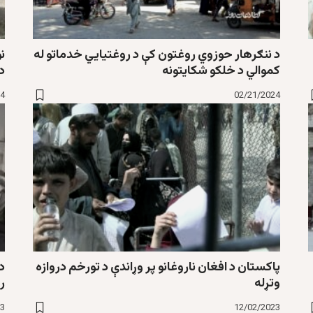
د ننګرهار حوزوي روغتون کې د روغتیایي خدماتو له
نو
کموالي د خلکو شکایتونه
د
24
02/21/2024
پاکستان د افغان ناروغانو پر وړاندې د تورخم دروازه
د 
وتړله
ر
23
12/02/2023