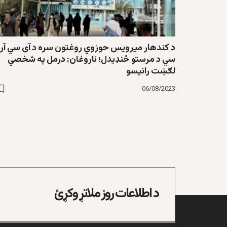
د کندهار میرویس حوزوي روغتون سره د آی سي آر
سي د مرستو ځنډیدل؛ ناروغان: درمل په شخصي
لګښت رانیسو
06/08/2023
د اطلاعات روز ملاتړ وکړئ