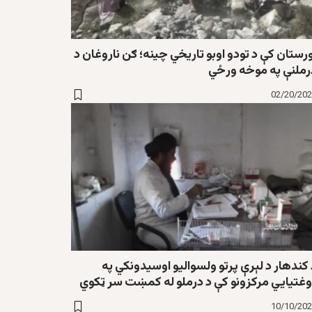
رستان کې د تودو اوبو تاریخي چینه؛ ګن ناروغان د
رملنې په موخه ورځي
02/20/20
کندهار د لېرې پرتو ولسوالیو اوسیدونکي په
وغتیایي مرکزونو کې د درملو له کمښت سر ټکوي
10/10/20