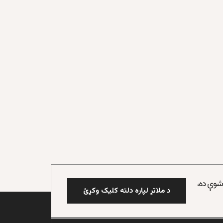
 شوې ده،
د ملاتړ لپاره دلته کلیک وکړئ