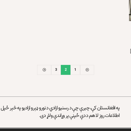
3
2
1
په افغانستان کې، چیرې چې د رسنیو ازادي د نورو ډېرو ازادیو په څېر ځپل
اطلاعات روز لا هم د دې ځپنې پر وړاندې ولاړ دی.