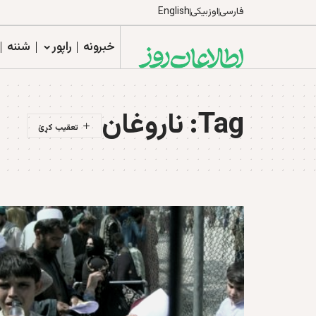
فارسی
اوزبیکی
English
خبرونه
راپور
شننه
Tag:
ناروغان