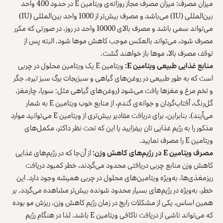
میزان مصرف: میزان ‌مصرف مجاز روزانه‌ی ویتامین E در حدود 400 واحد
بین‌المللی (IU) می‌باشد و مصرف بیش‌تر از 1000 واحد بین‌المللی (IU)
می‌تواند سمی باشد و مصرف بالای 10000 واحد در روز، در صورتی که مکرر
مصرف شود، می‌تواند بالعکس موجب کاهش موها شود. البته پس از
توقف مصرف بالا، موها باز خواهند گشت.
منابع غذایی طبیعی ویتامین
E
:
ویتامین E یک ویتامین محلول در چربی
است که به طور طبیعی در روغن‌های گیاهی و سبزیجات برگ سبز تیره، جگر
و تخم مرغ و مغزها یافت می‌شود (‌روغن‌های گیاهی مثل: سویا، چارمغز،
گل‌رنگ، آفتاب‌گردان و جوانه‌ی گندم، از منابع خوب ویتامین E به شمار
می‌آیند). بنابراین، برای دریافت مقادیر بیش‌تری از ویتامین E می‌توانید موارد
مذکور را به رژیم غذایی تان بیفزایید ‌یا این که تحت نظر داکتر، مکمل‌های
ویتامین E را مصرف نمایید.
مصرف ویتامین
E
در رژیم‌های کاهش وزن:
از آن‌جا که در رژیم‌های غذایی
کاهش وزن منابع چربی دریافتی محدود می‌گردند، خطر کمبود دریافت
ریزمغذی‌ها، به‌ویژه ویتامین‌های محلول در چربی همیشه وجود دارد. این
خطر، به‌ویژه در رژیم‌های بسیار محدود شونده بیش‌تر مشاهده می‌گردد. بر‌
همین اساس، یکی از مشکلات رایج در زمان رژیم کاهش وزن، ریزش مو بوده
که می‌تواند ناشی از دریافت ناکافی ویتامین E باشد. لذا در هنگام رژیم