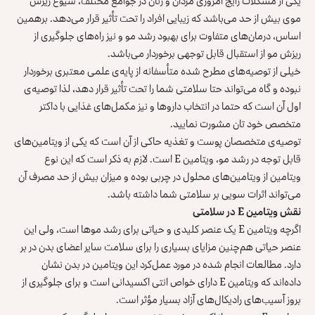
یکی از مشکلات رایج امروزی مردان و زنان در جوامع مختلف، شیوع ریزش
موی بیش از حد می‌باشد که زیبایی افراد را تحت تأثیر قرار می‌دهد. بر‌همین
اساس، درمان‌های متفاوت برای بهبود رشد مو و نیز راه‌های جلوگیری از
ریزش مو از استقبال قابل توجهی برخوردار می‌باشد.
خیلی از توصیه‌های مطرح شده متأسفانه از پایه‌ی علمی معتبری برخوردار
نبوده و گاه می‌تواند حتا سلامتی شما را تحت تأثیر قرار دهد، لذا توصیه‌ی
اول آن است که حتما در انتخاب داروها و نیز مکمل‌های غذایی با داکتر
متخصص خود تان مشورت نمایید.
توصیه‌ی متخصصان پوست و تغذیه حاکی از آن است که یکی از ویتامین‌های
قابل توجه در رشد مو، ویتامین E است. لازم به ذکر است که این نوع
ویتامین از ویتامین‌های محلول در چربی بوده و میزان بیش از حد مصرف آن
می‌تواند اثرات سویی بر سلامتی شما داشته باشد.
نقش ویتامین
E
در سلامتی
اگرچه ویتامین E یک عنصر کلیدی و حیاتی برای رشد موها است، ولی این
عنصر حیاتی هم‌چنین مزایای بسیاری را برای سلامت سایر اعضای بدن در بر
دارد. مطالعات انجام شده در مورد عمل‌کرد این ویتامین در بدن نشان
داده‌اند که ویتامین E دارای خواص انتی اکسیدانی است و برای جلوگیری از
بروز آسیب‌های رادیکال‌های آزاد بسیار مؤثر است.