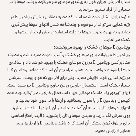
سبب افزایش جریان خون به ریشه‌ی موهای سر می‌گردد و رشد موها را در
بسیاری از افراد تسریع می‌نماید.
علاوه بر‌این، نشان داده شده است که مصرف مقادیر بیش‌تر ویتامین E در
رژیم غذایی می‌تواند از موخوره و چند‌شاخه شدن انتهای موها پیش‌گیری
نماید و به بهبود تخریب موها به علت استفاده‌ی بیش از حد از سِشوا و…
کمک می‌نماید.
ویتامین
E
موهای خشک را بهبود می‌بخشد:
ویتامین E می‌تواند برای موهای خشک و آسیب دیده مفید باشد و مصرف
مقادیر کمی ویتامین E در روز، موهای خشک را بهبود خواهد داد و ساقه‌ی
موها را تقویت خواهد نمود. هم‌واره راه بهتر آن است که مقادیر ویتامین E را
در رژیم غذایی خود افزایش دهید، ولی برای افرادی که مو و پوست سرشان
بسیار خشک است، استعمال خارجی روغن حاوی ویتامین E نیز مفید است.
(برای تهیه‌ی یک ماسک درمانی جهت استعمال خارجی، می‌توانید چند عدد
کپسول ویتامین E را با سوزن بشکافید و آن‌ها را به موی خود بمالید و
انتهای موهای تان را نیز به آن آغشته نمایید و آن را برای 1 ساعت ‌یا بیش‌تر
روی سرتان نگه دارید و سپس موهای تان را بشویید.) البته راه‌کار اساسی
برای برطرف کردن مشکل آن است که دریافت ویتامین E را از طریق رژیم
غذایی افزایش دهید.