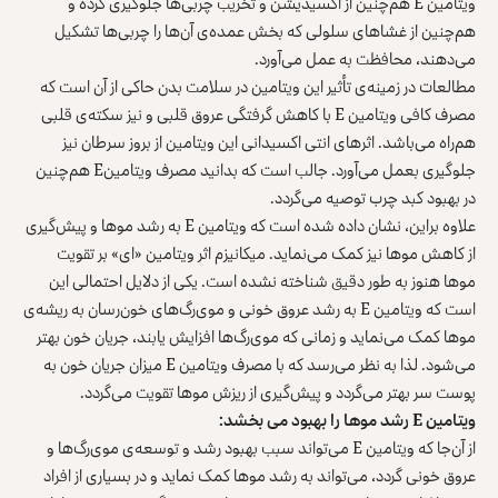
‌ویتامین E هم‌چنین از اکسیدیشن و تخریب چربی‌ها جلوگیری کرده و
هم‌چنین از غشاهای سلولی که بخش عمده‌ی آن‌ها را چربی‌ها تشکیل
می‌دهند، محافظت به عمل می‌آورد.
مطالعات در زمینه‌ی تأثیر این ویتامین در سلامت بدن حاکی از آن است که
مصرف کافی ویتامین E با کاهش گرفتگی عروق قلبی و نیز سکته‌ی قلبی
هم‌راه می‌باشد. اثرهای انتی اکسیدانی این ویتامین از بروز سرطان نیز
جلوگیری بعمل می‌آورد. جالب است که بدانید مصرف ویتامینE هم‌چنین
در بهبود کبد چرب توصیه می‌گردد.
علاوه بر‌این، نشان داده شده است که ویتامین E به رشد موها و پیش‌گیری
از کاهش موها نیز کمک می‌نماید. میکانیزم اثر ویتامین «ای» بر تقویت
موها هنوز به طور دقیق شناخته نشده است. یکی از دلایل احتمالی این
است که ویتامین E به رشد عروق خونی و موی‌رگ‌های خون‌رسان به ریشه‌ی
موها کمک می‌نماید و زمانی که موی‌رگ‌ها افزایش یابند، جریان خون بهتر
می‌شود. لذا به نظر می‌رسد که با مصرف ویتامین E میزان جریان خون به
پوست سر بهتر می‌گردد و پیش‌گیری از ریزش موها تقویت می‌گردد.
ویتامین
E
رشد موها را بهبود می بخشد:
از آن‌جا که ویتامین E می‌تواند سبب بهبود رشد و توسعه‌ی موی‌رگ‌ها و
عروق خونی گردد، می‌تواند به رشد موها کمک نماید و در بسیاری از افراد