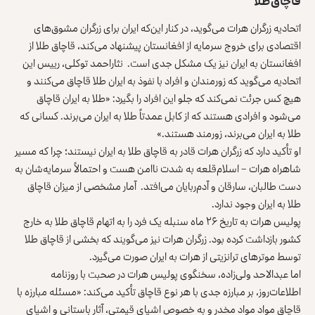
قاچاق طلا
اتحادیه زرگران هرات می‌گوید، در کنار این‌که ایران برای زرگران مشوق‌های
اقتصادی برای خروج سرمایه از افغانستان پیشنهاد می‌کند، قاچاق طلا از
افغانستان به ایران نیز یک مشکل جدی است. نثاراحمد توکلی، رییس این
اتحادیه می‌گوید که زورمندان و افراد با نفوذ به ایران طلا قاچاق می‌کنند و
هیچ کس جرئت نمی‌کند که جلو این افراد را بگیرد: «طلا به ایران قاچاق
می‌شود و افرادی هستند که از کابل عمدتاً طلا به ایران می‌برند. کسانی که
طلا به ایران می‌برند، زورمند هستند.»
او تأکید دارد که زرگران هرات قادر به قاچاق طلا به ایران نیستند؛ چرا که مسیر
شاهراه هرات – اسلام‌قلعه به شدت ناامن هست و احتمالاً سرمایه‌شان به
دست طالبان، سارقان و آدم‌ربایان می‌افتد. آمار مشخصی از میزان قاچاق
طلا به ایران وجود ندارد.
پولیس هرات به تاریخ ۲۶ ماه سنبله یک فرد را به اتهام قاچاق طلا به خارج
کشور بازداشت کرده بود. زرگران هرات نیز می‌گویند که بخشی از قاچاق طلا
توسط موترهای ترانزیتی از هرات به ایران صورت می‌گیرد.
اما عبدالاحد ولی‌زاده، سخنگوی پولیس هرات در صحبت با روزنامه
اطلاعات‌روز، بر مبارزه جدی با هر نوع قاچاق تأکید می‌کند: «مسئله مبارزه با
قاچاق مواد مواد مخدر و به خصوص اشیای قیمتی، آثار باستانی و اشیای