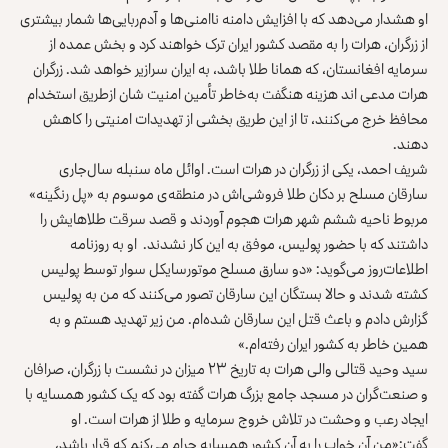
او هشدار می‌دهد که با افزایش دامنه ناامنی‌ها و آدم‌ربایی‌ها شمار بیشتری
از زرگران، هرات را به مقصد کشور ایران ترک خواهند کرد و بخش عمده از
سرمایه افغانستان، که همانا طلا باشد، به ایران سرازیر خواهد شد. زرگران
هرات مدعی اند هزینه هنگفت به‌خاطر تأمین امنیت شان ازطریق استخدام
محافظ خرج می‌کنند، تا از این طریق بخشی از تهدیدات امنیتی را کاهش
دهند.
شریف احمد، یکی از زرگران در هرات است. اوائل ماه سنبله سال‌جاری
سارقان مسلح بر دکان طلا فروشی‌اش در منطقه‌ی موسوم به «پل رنگینه»
مربوط ناحیه ششم شهر هرات هجوم آوردند و قصد سرقت طلاهایش را
داشتند که با حضور پولیس، موفق به این کار نشدند. او به روزنامه
اطلاعات‌روز می‌گوید: «دو سارق مسلح موتورسایکل سوار توسط پولیس
کشته شدند و حالا بستگان این سارقان تصور می‌کنند که من به پولیس
گزارش دادم و باعث قتل این سارقان شده‌ام. من زیر تهدید هستم و به
همین خاطر به کشور ایران رفته‌ام.»
سید وحید قتالی والی هرات به تاریخ ۲۳ میزان در نشست با زرگران، صرافان
و صنعت‌گران در مسجد جامع بزرگ هرات گفته بود که یک کشور همسایه با
ایجاد رعب و وحشت در تلاش خروج سرمایه و طلا از هرات است. او
گفت:«من آن خواب را به آن کشور همسایه حرام می‌کنم که قرار باشد،