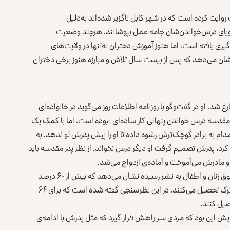
 روایت کرده است که در شهر کابل ناگزیر شده‌اند به‌دلیل
رویای درس‌خواندن‌شان جامه عمل بپوشانند. هرچند وضعیت
ی یافته است، اما هنوز آموزش دختران نه‌تنها در ولایت‌های
ان می‌دهد که پس از بیست سال تلاش و مبارزه هنوز برخی دختران
ه سه سال پیش در کابل و به‌صورت پنهانی از صنف ۱۲ فارغ شد. او در گفت‌وگو با روزنامه اطلاعات روز می‌گوید در خانواده‌ای
مقدسه درس خواندن پنهانی کار ساده‌ای نبوده است، اما با کمک یک
ام به برادر کوچک‌ترش رشوه داده تا او را پیش پدرش لو ندهد. به
رد، پدرش تصمیم گرفت او دیگر درس نخواند. از نظر پدر مقدسه باید
ر و مادرش می‌آموخت و آماده‌ی ازدواج می‌شد.
یک تحقیقی که حدود یک سال پیش از سوی نهاد تحقیقاتی حقوق زنان و اطفال به نشر رسیده نشان می‌دهد که بیش از ۶۰ درصد
دختران قبل از پانزده سالگی به دلایل گوناگون از جمله ازدواج ترک تحصیل می‌کنند. در این نظرسنجی گفته شده است که برای ۶۴
صیل کنند.
زویش این بود که مردی سر راهش قرار گیرد که مثل پدرش با ادامه‌ی