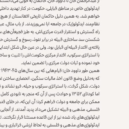
از عبدالرحمان خان تا داوود خان، حاکمان به خوبی می‌دانست
ایدئولوژی خاص در مناطق قبایلی، حکومت در کنار تهدید داخلی
خواهم شد. به همین دلیل حاکمان تاریخی افغانستان از هیچ ت
نظام‌مند ایدئولوژیک در جامعه ابا نمی‌ورزیدند. از باب مثال، ع
راه گسترش و استقرار قدرت مرکزی‌اش، به طرز فجیعآن‌های سر
شکستن سد ساختاری قبیله در برابر نفوذ، رسوخ و گسترش حا
یافته‌ی اقتدار قبیله‌ای قبایل بود. ولی در عین حال شکل ابتدا
با استراتژی سرکوب، اقتدار مرکزی حکومت‌اش را تثبیت و ساختا
خود نموده و ثبات دولت مرکزی را تضمین نماید.
هم
که به‌دلیل وضع قانون اخذ مالیات سنگین، انحصاری ساختن تجا
دولت، شکل گرفت، با استراتژی سرکوب و حیله، فرو نشاند و
اما کودتای ۱۳۵۲ و حوادث پس از آن که منجر به ناب
ممکن برای جامعه و دولت فراهم کرد؛ آن این‌که، در خلای قدر
فلسفی، مذهبی و قبیله تشکیل می‌داد پدید آمدند. از آنجایی
ایدئولوژی‌های یاد شده نیز از این قاعده مستثنا قرار نگرفتند.
ایدئولوژی‌های مذهبی و فلسفی به لحاظ ارزشی فراتباری و بیشتر