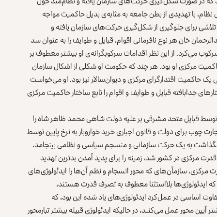
ند که در صورت شکل‌گیری حرکت‌های سازمان یافته و نظام‌مند حول
 نظام، با تهدیدی از بطن جامعه به مثابه‌ی بدیل حاکمیت مواجه
لاشی برای جلوگیری از شکل‌گیری حرکت‌های سازمان یافته و
بدالرحمان خان هر نوع نافرمانی اقوام، قبایل و طوایف را به عنوان سد
کوب می‌کرد. از این نظر اقدامات سرکوبگرانه‌ی او بیشتر معطوف بر
کمیت مرکزی او بود. هر چند که حکومت او شکلی از اشکال سازمان
یی‌ یک حاکمیت اقتدارگرای مرکزی و دیوان‌سالار نیز بود. او می‌خواست
رهای جدابافته قبایل و طوایف و اقوام را تابع ساختار حاکمیت مرکزی
ین طور داوود خان؛ قیام‌هایی که بین سال‌های ۴۵-۱۹۴۳ توسط قبایل متحد مشرقی بر علیه دولت شاهی محمد ظاهر شاه را
رت چوب برای دولت و قانون اجباری خرید خواروبار به نرخ پایین توسط
 نگذاشت به یک حرکت سازمانی و منسجم سیاسی و نظامی بینجامد.
ودی کامل قدرت مرکزی در کشور شد، زمینه را برای پدید آمدن بدترین تهدید
ت مرکزی، سازمآن‌های که محور انسجام و نظم آن‌ها را ایدئولوژی‌های
 که ایدئولوژی‌ها بلااستثنا معطوف به تصرف قدرت هستند،
 تفاوت اساسی در عمل‌کرد ایدئولوژی‌های یاد شده این بود، که
 آیین محور عمل می‌کنند، در حالیکه ایدئولوژی قبیله بیشتر تبارمحور