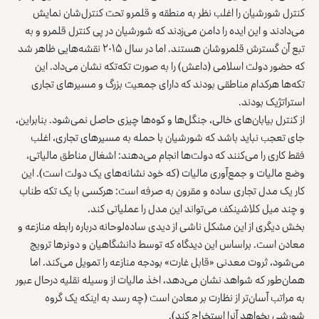
کنترل شورشیان را اغلب نظر به منطقه و قلمرو تحت کنترل‌شان نمایش
می‌دادند و این ایده را دامن می‌زدند که شورشیان در پی کنترل قلمرو و به
تبع آن گسترش قلمروشان هستند. اما در سال ۲۰۱۵ نقشه‌هایی ظاهر شد
که
حضور دولت اسلامی
(داعش) را به صورت تکه‌تکه نشان می‌داد. این
تکه‌ها هرکدام مناطقی بودند که دارای جمعیت بزرگ و مسیرهای تجاری
استراتژیک بودند.
از کنترل بیابان‌های خالی، جنگل‌ها و کوه‌ها چیزی حاصل نمی‌شود. بنابراین،
جای تعجب نباید باشد که شورشیان با حمله به مسیرهای تجاری، اغلب
فقط کاری را می‌کنند که دولت‌ها انجام می‌دهند: اشغال مناطق مالیاتی،
وضع مالیات و جمع‌آوری مالیات (که خود نشانه‌های یک دولت است). این
کار یک مدل تجاری ساده و مقرون به صرفه است: هرکسی با یک تکه طناب
و چند میل کلاشینکف می‌تواند این مدل را عملیاتی کند.
بخش دیگری از این مشکل ناشی از دیدی ساده‌لوحانه درباره رابطه منازعه و
معادن است. براساس این دیدگاه که توسط دانشگاهیان و دونرها ترویج
می‌شود، ثروت معدنی «قابل غارت» بودجه منازعه را تمویل می‌کند. اما
همان‌طور که شواهد نشان می‌دهد، اخذ مالیات از وسیله نقلیه درحال عبور
به مراتب آسان‌تر از نظارت بر معادن است (چه رسد به اینکه یک گروه
شورشی بخواهد آنرا استخراج کند).