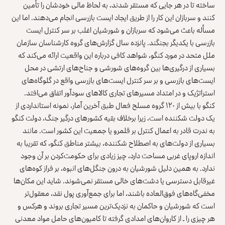
ساخته تا در هر جایی که مستقر شدند، به لحاظ مالی خودشان را تأمین
کنند و سربازان این کار را از طریق ایجاد ایست بازرسی انجام می‌دهند. اما این
مسأله باعث می‌شود که سربازان و شورشیان اغلب بر سر کنترل ایست
بازرسی با یکدیگر بجنگند. پانزده سال
گزارش‌های گروه‌ کارشناسان سازمان
ملل متحد
در مورد کنگو، شواهد کافی درباره این واقعیت ارائه می‌کند که
بسیاری از درگیری‌ها بین گروه‌های شورشی و جناح‌های ارتشی در محل
ایست‌های بازرسی و بر سر کنترل ایست‌های بازرسی واقع در گلوگاه‌های
استراتژیک و در امتداد مسیرهای تجاری کالاهای سودآور اتفاق می‌افتد.
کنگو با
بیش از ۱۲۰ گروه مسلح
فعال طبق آخرین آمار، نمونه‌ استانداردی از
یک دولت شکننده است، زیرا برخلاف بقیه کشورهای درگیر جنگ، دولت کنگو
به ندرت قادر به اعمال کنترل بر قلمرو یا جمعیت این کشور است. مانند
بسیاری از دولت‌های به اصطلاح شکننده، بیشتر مناطق کنگو، که تقریبا به
اندازه اروپای غربی مساحت دارد، چیز زیادی برای حکومت‌کردن بر آن وجود
ندارد. به همین دلیل شورشیان به درون جنگل‌های انبوه، بر فراز کوه‌های
غیرقابل دسترسی یا دشت‌های خالی مستقر نمی‌شوند. شاید این مکان‌ها
مخفی‌گاه‌های فوق‌العاده باشند، اما برای جمع‌آوری پول نقد، معقول‌تر
است که شورشیان و حاکمان به نزدیک‌ترین مسیر تجاری بروند و هرکس و
هر چیزی را ـ از کاروان‌های امدادی گرفته تا کامیون‌های حامل مواد معدنی