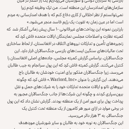
بازرسی به سربازان دولتی و شورشیان می‌پردازیم یک راز آشکار در میان
سازمان‌های امدادرسان این منطقه است. من ترک وظیفه کردم زیرا
نمی‌توانستم از نظر اخلاقی از کاری دفاع کنم که با هدف امدارسانی به مردم
است اما در عین زمان به تقویت یک رژیم فاسد منجر می‌شود.»
بارزترین نمونه این پرداخت‌های غیرقانونی ۱۰ سال پیش زمانی آشکار شد که
کمیته نظارت و اصلاحات مجلس نمایندگان ایالات متحده فاش کرد که
زنجیره‌های تأمین و تدارکات نیروهای ائتلاف در افغانستان، از لحاظ ساختاری
تحت مالیات‌های سنگین ایست‌های بازرسی جنگ‌سالاران قرار دارد. این
جنگ‌سالاران، براساس گزارش کمیته مجلس، جاده‌های اصلی افغانستان را
کنترل می‌کنند. گزارش کمیته فاش کرد که این پول سرانجام به جیب طالبان
می‌رسد، زیرا جنگ‌سالاران مذکور برای امنیت خودشان به طالبان باج
می‌دهند. این گزارش با عنوان «
Warlord, Inc.
» فاش کرد که چگونه
نیروهای ناتو و ایالات متحده تدارکات خود را به شرکت‌های حمل و نقل
برون‌سپاری کردند و چگونه این شرکت‌ها از جانب جنگ‌سالاران مجبور به
پرداخت پول برای عبور امن از یک منطقه بودند. گزارش نشان داد که این پول
در برخی موارد در ازای عبور هر کامیون از یک منطقه تحت کنترل یک
جنگ‌سالار، به ۳ هزار دالر می‌رسید.
این جنگ‌سالاران به نوبه خود به طالبان و سایر شورشیان موردهدف