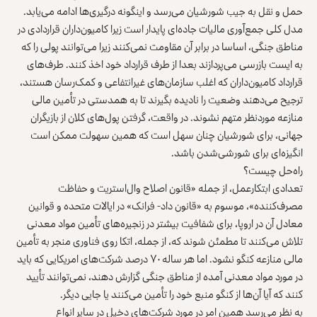
حمل و نقل به جیب شورشیان می‌رسد و اینگونه درگیری‌ها ادامه می‌یابد.
مدل کلی جمع‌آوری مالیات جاده‌ای پایدار است زیرا کامیون‌داران قراردادی در
مناطق جنگی، اساسا در برابر آن مقاومت نمی‌کنند زیرا می‌توانند پولی را که
به ایست بازرسی می‌پردازند بعدا از طرف قرارداد خود اخذ کنند. طرف‌های
قرارداد کامیون‌داران که اغلب سازمان‌های غیرانتفاعی و کمک‌رسان هستند،
ترجیح می‌دهند وضعیت را نادیده بگیرند تا به همدستی در تأمین مالی
منازعه موردنظر متهم نشوند. در واقعت، گرفتن پول‌های کلان از بازیگران
جهانی، برای شورشیان چنان سهل است که همین سهولت ممکن است
انگیزه‌ای برای شورشی‌شدن باشد.
راه‌حل چیست؟
تعدادی ابتکارعمل، از جمله «
قانون اصلاح وال‌استریت و حفاظت
مصرف‌کننده
»، موسوم به «قانون داد- فرانک» در ایالات متحده و قوانین
معادل آن در
اروپا
، برای شفافیت‌ بیشتر در زنجیره‌های تأمین مواد معدنی
تلاش می‌کنند تا مطمئن شوند که، از جمله، اتکا روی فناوری منجر به تأمین
مالی منازعه کنگو نشود. اما
هر ساله ۷۰ درصد شرکت‌های امریکایی
که باید
در مورد مواد معدنی آمده از مناطق جنگی گزارش دهند، نمی‌توانند تأیید
کنند که آیا آن‌ها از کنگو منبع خود را تأمین می‌کنند یا جایی دیگر.
به نظر می‌رسد همین امر در مورد شرکت‌های دخیل در سایر انواع