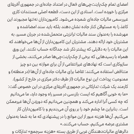
امضای تمام چک‌پاینت‌چی‌های فعال در امتداد جاده‌ای در جمهوری آفریقای
مرکزی را خورده است. اسنادی از این دست، قطعه اصلی مستندات کاری
غیررسمی مالیات جاده‌ای شمرده می‌شود. کامیون‌داران نه‌تنها مجبورند این
کاغذ را به مسئولان کنار جاده نشان دهند بلکه باید سند امضاشده و
مهرشده را به‌‌عنوان سند مالیات ترانزیتی متحمل‌شده در جریان مسیر، به
مشتریان خود ارائه دهند. مشتریان این کامیون‌داران از آن‌ها می‌خواهند که
این مالیات را به دلایلی که پیشتر ذکر شد جداگانه حساب نکنند. این ورق
همراه با رسیدهایی که برخی از چک‌پاینت‌چی‌ها صادر می‌کنند، بخشی از
سازوکاری است که نهادهای غیرانتفاعی از آن برای موازنه بین دو چیز
متناقض استفاده می‌کنند: تقاضا برای مالیات جاده‌ای از آن‌ها (در منطقه) و
ممنوعیت پرداخت این نوع مالیات (از طرف دفتر مرکزی در خارج از کشور).
کارمند یک شرکت تدارکاتی در جمهوری آفریقای مرکزی در این خصوص گفت:
«ما به خوبی آگاهیم که ایست بازرسی در مسیر راه وجود دارد، ما می‌دانیم
که چه کسی آنرا اداره می‎‌کند و همچنین می‌دانیم که دورزدن آن‌ها غیرممکن
است. بنابراین ما چشم خود را بر روی آن می‌بندیم و با کامیون‌داران کار
می‌کنیم. آن‌ها هزینه عبور از این موانع را در پیشنهادی که ما به شما به‌‌عنوان
مشتری عرضه می‌کنیم، حساب می‌کنند.»
دالرهای مالیات‌دهندگان غربی از طریق بسته «هزینه سرجمع» تدارکات و