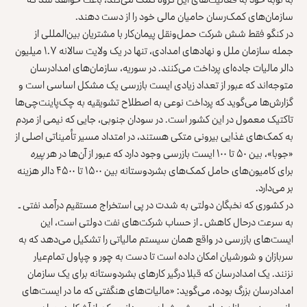
سازمان‌های کمک‌رسان حامیان مالی خود را از دست دهند.
در کنگو فقط شش شرکت حمل‌ونقل پیمان‌کار با مشتریان بین‌المللی از
جمله سازمان ملل و نهادهای امدادی، تنها در یک ولایت
سالانه ۱.۷ میلیون
دالر
مالیات جاده‌ای پرداخت می‌کنند. در سوریه، سازمان‌های امدادرسان
متوجه‌اند که عبور از تعداد زیادی ایست بازرسی یک مشکل اساسی است و
گزارش‌ها می‌گوید که پرداخت نوعی به اصطلاح تشویقیه به چک‌پاینت‌چی‌ها
تاکتیک معمول
در این کشور است. در سودان جنوبی، جایی که
نیمی از مردم
به کمک‌های غذایی بیرونی متکی هستند، در امتداد مسیر تأمیناتی اصلی از
«جوبا»،
بین ۵۰ تا ۱۰۰ ایست بازرسی
وجود دارد که عبور از آن‌ها در هر
پیره
برای کامیون‌های حامل کمک‌های بشردوستانه بین ۱۵۰۰ تا ۴۵۰۰ دالر هزینه
بر می‌دارد.
در کشوری که نخبگان دولتی به شدت در پی استخراج مستقیم درآمد نفتی ـ
به سرعت درحال کاهش ـ از حساب شرکت‌های نفت دولتی است، این
ایست‌های بازرسی در واقع همان سیستم مالیاتی را تشکیل می‌دهد که به
سربازان و شورشیان امکان داده است تا دست به چور و چپاول تمام‌عیار
نزنند. یک امدادرسان که قبلا درگیر کارهای بشردوستانه برای یک سازمان
امدادرسان بزرگ بوده، می‌گوید: «مالیات‌های هنگفتی که ما در ایست‌های