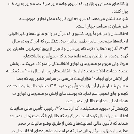
یا کالاهای مصرفی و بازاری ـ که از روی جاده عبور می‌کنند، مجبور به پرداخت
پول کنند.
شواهد نشان می‌دهد که در واقع این کار یک مدل تجاری موردپسند
شورشیان در سراسر جهان است.
افغانستان را در نظر بگیرید. کشوری که در آن در واقع مالیات‌های غیرقانونی
از جاده‌ها مهم‌ترین عامل ظهور طالبان بود. هنگامی که این گروه در سال
۱۹۹۳ آغاز به فعالیت کرد، کامیون‌داران و تاجران از پروپاقرص‌ترین حامیان این
گروه بودند، زیرا طالبان وعده داده بودند که جمع‌آوری مالیات‌های
غیرقانونی مروج در مسیرهای تجاری افغانستان را متوقف می‌کنند. بخش
عمده حمایت‌ ایالات متحده از ارتش افغانستان پس از سال ۲۰۰۱ نیز کمک به
این ارتش برای
ایجاد ۱۰ هزار ایست بازرسی
در سراسر کشور بود که بعدا
معلوم شد ارتش از آن برای جمع‌آوری
حدود ۳.۹ میلیارد دالر
رشوه استفاده
کرده و جای تعجب هم ندارد که پوسته‌های ارتش در مسیرهای تجاری به
هدف اصلی حملات طالبان تبدیل شد.
پژوهش‌گر «دیوید منسفیلد»، که از دهه ۱۹۹۰ زنجیره تأمین مالی منازعات
افغانستان را دنبال کرده است، می‌گوید که طالبان با گذشت زمان «متوجه
شدند که تأمین مالی فعالیت‌های‌شان از طریق وضع مالیات بر حجم
عظیمی از دیزل، سیگار و تایر موتر که در امتداد شاهراه‌های افغانستان در