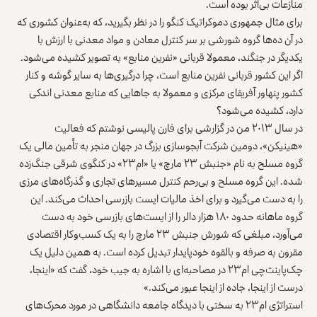
منازعات بی‌اثر بوده است.
برای مثال جمهوری دموکراتیک کنگو را در نظر بگیرید، که به‌‌عنوان کشوری که
در آن ده‌ها گروه شورشی بر سر کنترل معادن و مواد معدنی با ارزش با
یکدیگر در جنگند، معمولا قربانی «نفرین منابع» به تصویر کشیده می‌شود.
اگر این کشور قربانی نفرین منابع است، چرا درگیری‌ها به سایر گوشه و کنار
کشور پنهاور آفریقای مرکزی و معمولا به جاهایی که منابع معدنی اندکی
دارد، کشیده می‌شود؟
در سال ۲۰۱۳ من در
گزارشی برای فارن پالیسی
نوشتم که فعالیت
«هینیکن»، دومین شرکت آبجوسازی بزرگ در جهان منجر به تأمین مالی یک
گروه مسلح به نام «جنبش ۲۳ مارچ» یا «ام۲۳» در کنگوی شرقی جنگ‌زده
شده. این گروه مسلح و بی‌رحم کنترل مسیرهای تجاری و گذرگاه‌های مرزی
را به دست می‌گیرد و برای اخذ
مالیات
ایست بازرسی‌ احداث می‌کند. این
گروه ماهانه حدود ۱۸۰ هزار دالر را از ایست‌های بازرسی خود به دست
می‌آورد، مبلغی که شورش جنبش ۲۳ مارچ را به یک کسب‌وکار اقتصادی
مقرون به صرفه و بالقوه خودپایدار تبدیل کرده است. به همین دلیل یک
چک‌پاینت‌چی ام۲۳ در مصاحبه‌‌ای با اشاره به جیب خود، گفت که «اینجا،
درست از اینجا، جاده از اینجا عبور می‌کند.»
استراتژی ام۲۳ به سختی با دیدگاه جامعه دانشگاهی در مورد محرک‌های