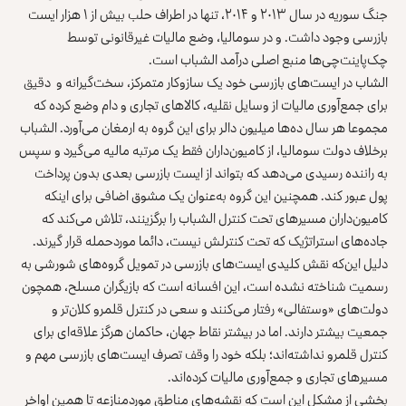
جنگ سوریه در سال ۲۰۱۳ و ۲۰۱۴، تنها در اطراف حلب
بیش از ۱ هزار ایست
بازرسی
وجود داشت. و در سومالیا، وضع مالیات غیرقانونی توسط
چک‌پاینت‌چی‌ها منبع اصلی درآمد الشباب است.
الشاب در ایست‌های بازرسی خود یک سازوکار متمرکز، سخت‌گیرانه و دقیق
برای جمع‌آوری مالیات از وسایل نقلیه، کالاهای تجاری و دام وضع کرده که
مجموعا هر سال
ده‌ها میلیون دالر
برای این گروه به ارمغان می‌آورد. الشباب
برخلاف دولت سومالیا، از کامیون‌داران
فقط یک مرتبه مالیه می‌گیرد
و سپس
به راننده رسیدی می‌دهد که بتواند از ایست بازرسی بعدی بدون پرداخت
پول عبور کند. همچنین این گروه به‌‌عنوان یک مشوق اضافی برای اینکه
کامیون‌داران مسیرهای تحت کنترل الشباب را برگزینند، تلاش می‌کند که
جاده‌های استراتژیک که تحت کنترلش نیست، دائما موردحمله قرار گیرند.
دلیل این‌که نقش کلیدی ایست‌های بازرسی در تمویل گروه‌های شورشی به
رسمیت شناخته نشده است، این افسانه است که بازیگران مسلح، همچون
دولت‌های «وستفالی» رفتار می‌کنند و سعی در کنترل قلمرو کلان‌تر و
جمعیت بیشتر دارند. اما در بیشتر نقاط جهان، حاکمان هرگز علاقه‌ای برای
کنترل قلمرو نداشته‌اند؛ بلکه خود را وقف تصرف ایست‌های بازرسی مهم و
مسیرهای تجاری و جمع‌آوری مالیات کرده‌اند.
بخشی از مشکل این است که نقشه‌های مناطق موردمنازعه تا همین اواخر