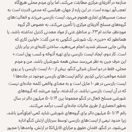
منازعه در آفریقای مرکزی مطابقت می‌کند، اما برای مردم محلی هیچ‌گاه
تعجب‌آور نبوده است. در این پاره از جهان، هرکسی که مدعی قدرت است به
سمت مسیرهای تجاری هجوم می‌برد، ایست بازرسی می‌زند و فعالیت‌های
گروه‌های مسلح آفریقای مرکزی را تأمین می‌کند، به خصوص اگر گروه‌
موردنظر، مانند ام۲۳، بر مناطق غنی از مواد معدنی کنترل نداشته باشد. یا
همانطور که «جین»، یک شورشی کنگویی به من گفت: «اولین کاری که
وقتی جایی مستقر شدید انجام می‌دهید، ساختن کلبه‌ای در برابر باران
است. کار دوم، ایجاد ایست بازرسی برای تهیه آذوقه و کسب پول است.»
این حرف جین به نظر می‌رسد سخن همه شورشیان باشد. من و مردم
محلی، فقط در دو استان شرقی کنگو،
بیش از ۸۰۰ ایست بازرسی
را بر روی
نقشه موقعیت‌یابی کردیم. تراکم ایست‌های بازرسی موجود در جاده‌ها ۱
ایست بازرسی در هر ۱۰ مایل است و به معنای واقعی کلمه جاده‌ای نیست
که در آن ایست بازرسی نباشد. در گذشته، برآورد می‌شد که گروه‌های
شورشی مسلح فعال در کنگو مجموعا
بین ۱۴ تا ۵۰ میلیون دالر
در سال
به‌طور انحصاری از طریق مالیات جاده‌ای کسب درآمد می‌کنند.
رقم ۱۴ تا ۵۰ میلیون دالر برای گروه‌های شورشی شاید کمی اغراق‌آمیز باشد،
زیرا حدود نیمی از ایست‌های بازرسی توسط سربازان ارتش کنگو اداره
می‌شود. در کنگو، فقدان حقوق و مزایای قابل‌اتکا در ارتش، واحدها را مجبور